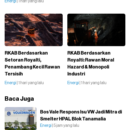
Energi
| 1 hari yang lalu
RKAB Berdasarkan
RKAB Berdasarkan
Setoran Royalti,
Royalti: Rawan Moral
Penambang Kecil Rawan
Hazard & Monopoli
Tersisih
Industri
Energi
| 1 hari yang lalu
Energi
| 1 hari yang lalu
Baca Juga
Bos Vale Respons Isu VW Jadi Mitra di
Smelter HPAL Blok Tanamalia
Energi
| 5 jam yang lalu