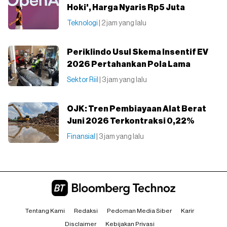
Hoki', Harga Nyaris Rp5 Juta
Teknologi
| 2 jam yang lalu
Periklindo Usul Skema Insentif EV
2026 Pertahankan Pola Lama
Sektor Riil
| 3 jam yang lalu
OJK: Tren Pembiayaan Alat Berat
Juni 2026 Terkontraksi 0,22%
Finansial
| 3 jam yang lalu
Tentang Kami
Redaksi
Pedoman Media Siber
Karir
Disclaimer
Kebijakan Privasi