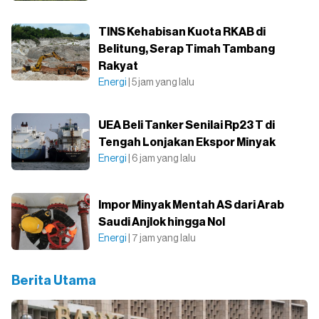
TINS Kehabisan Kuota RKAB di
Belitung, Serap Timah Tambang
Rakyat
Energi
| 5 jam yang lalu
UEA Beli Tanker Senilai Rp23 T di
Tengah Lonjakan Ekspor Minyak
Energi
| 6 jam yang lalu
Impor Minyak Mentah AS dari Arab
Saudi Anjlok hingga Nol
Energi
| 7 jam yang lalu
Berita Utama