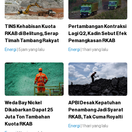
TINS Kehabisan Kuota
Pertambangan Kontraksi
RKAB di Belitung, Serap
Lagi Q2, Kadin Sebut Efek
Timah Tambang Rakyat
Pemangkasan RKAB
Energi
| 5 jam yang lalu
Energi
| 1 hari yang lalu
Weda Bay Nickel
APBI Desak Kepatuhan
Dikabarkan Dapat 25
Penambang Jadi Syarat
Juta Ton Tambahan
RKAB, Tak Cuma Royalti
Kuota RKAB
Energi
| 1 hari yang lalu