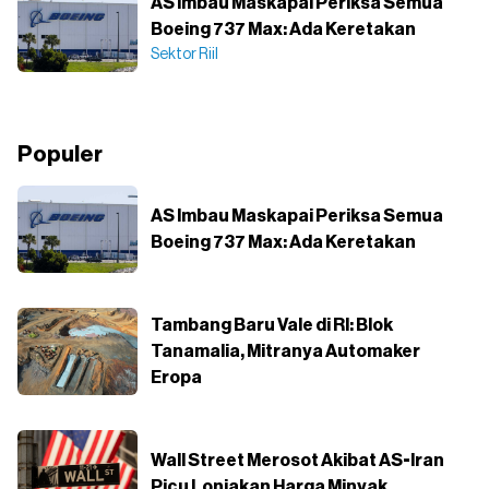
AS Imbau Maskapai Periksa Semua
Boeing 737 Max: Ada Keretakan
Sektor Riil
Populer
AS Imbau Maskapai Periksa Semua
Boeing 737 Max: Ada Keretakan
Tambang Baru Vale di RI: Blok
Tanamalia, Mitranya Automaker
Eropa
Wall Street Merosot Akibat AS-Iran
Picu Lonjakan Harga Minyak