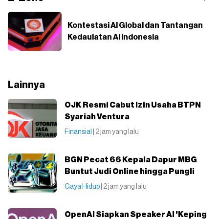
Kontestasi AI Global dan Tantangan
Kedaulatan AI Indonesia
Lainnya
OJK Resmi Cabut Izin Usaha BTPN
Syariah Ventura
Finansial
| 2 jam yang lalu
BGN Pecat 66 Kepala Dapur MBG
Buntut Judi Online hingga Pungli
Gaya Hidup
| 2 jam yang lalu
OpenAI Siapkan Speaker AI 'Keping