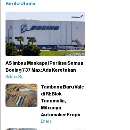
Berita Utama
AS Imbau Maskapai Periksa Semua
Boeing 737 Max: Ada Keretakan
Sektor Riil
Tambang Baru Vale
di RI: Blok
Tanamalia,
Mitranya
Automaker Eropa
Energi