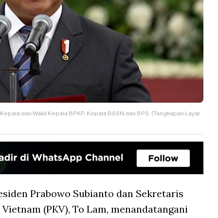
 Kepala dan Wakil Kepala BPKP, Kepala BSSN dan BPS. (Tangkapan Layar
esiden Prabowo Subianto dan Sekretaris
s Vietnam (PKV), To Lam, menandatangani