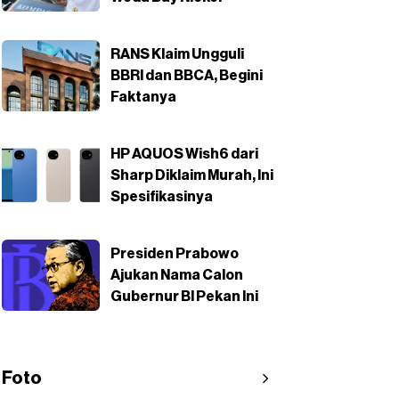
RANS Klaim Ungguli
BBRI dan BBCA, Begini
Faktanya
HP AQUOS Wish6 dari
Sharp Diklaim Murah, Ini
Spesifikasinya
Presiden Prabowo
Ajukan Nama Calon
Gubernur BI Pekan Ini
Foto