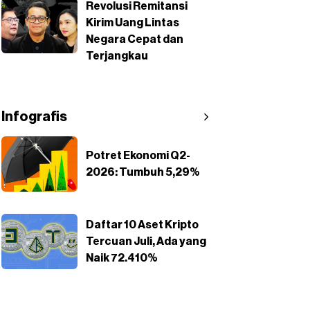
Revolusi Remitansi
Kirim Uang Lintas
Negara Cepat dan
Terjangkau
Infografis
Potret Ekonomi Q2-
2026: Tumbuh 5,29%
Daftar 10 Aset Kripto
Tercuan Juli, Ada yang
Naik 72.410%