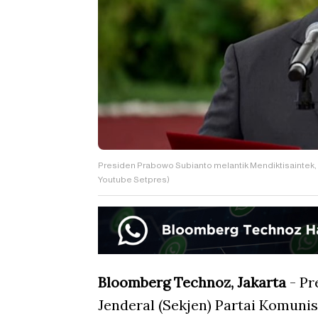
Presiden Prabowo Subianto melantik Mendiktisaintek,
Youtube Setpres)
Bloomberg Technoz, Jakarta
- Pr
Jenderal (Sekjen) Partai Komuni