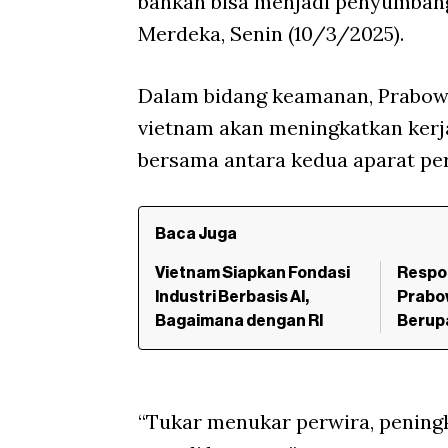
bahkan bisa menjadi penyumbang 
Merdeka, Senin (10/3/2025).
Dalam bidang keamanan, Prabow
vietnam akan meningkatkan kerja
bersama antara kedua aparat pe
Baca Juga
Vietnam Siapkan Fondasi
Respon
Industri Berbasis AI,
Prabow
Bagaimana dengan RI
Berup
“Tukar menukar perwira, pening