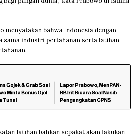
bagi pangan dunia,” kata Prabowo di Istana
o menyatakan bahwa Indonesia dengan
 sama industri pertahanan serta latihan
rtahanan.
s Gojek & Grab Soal
Lapor Prabowo, MenPAN-
o Minta Bonus Ojol
RB Irit Bicara Soal Nasib
a Tunai
Pengangkatan CPNS
katan latihan bahkan sepakat akan lakukan