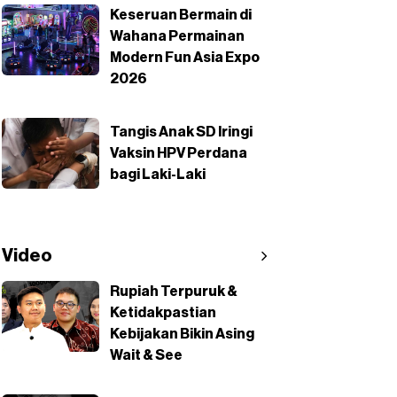
Keseruan Bermain di
Wahana Permainan
Modern Fun Asia Expo
2026
Tangis Anak SD Iringi
Vaksin HPV Perdana
bagi Laki-Laki
Video
Rupiah Terpuruk &
Ketidakpastian
Kebijakan Bikin Asing
Wait & See