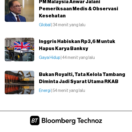
PM Malaysia Anwar Jalani
Pemeriksaan Medis & Observasi
Kesehatan
Global
| 34 menit yang lalu
Inggris Habiskan Rp3,6 M untuk
Hapus Karya Banksy
Gaya Hidup
| 44 menit yang lalu
Bukan Royalti, Tata Kelola Tambang
Diminta Jadi Syarat Utama RKAB
Energi
| 54 menit yang lalu