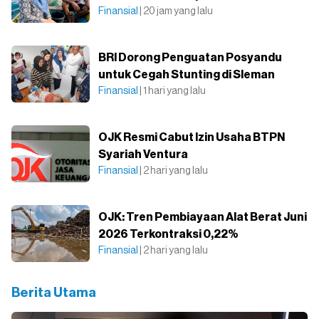
Finansial
| 20 jam yang lalu
BRI Dorong Penguatan Posyandu
untuk Cegah Stunting di Sleman
Finansial
| 1 hari yang lalu
OJK Resmi Cabut Izin Usaha BTPN
Syariah Ventura
Finansial
| 2 hari yang lalu
OJK: Tren Pembiayaan Alat Berat Juni
2026 Terkontraksi 0,22%
Finansial
| 2 hari yang lalu
Berita Utama