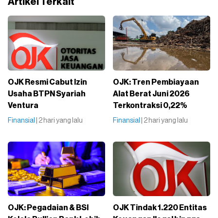
Artikel Terkait
OJK Resmi Cabut Izin
OJK: Tren Pembiayaan
Usaha BTPN Syariah
Alat Berat Juni 2026
Ventura
Terkontraksi 0,22%
Finansial
| 2 hari yang lalu
Finansial
| 2 hari yang lalu
OJK: Pegadaian & BSI
OJK Tindak 1.220 Entitas