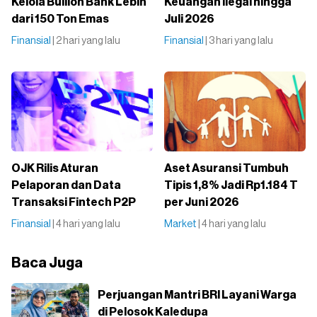
Kelola Bullion Bank Lebih
Keuangan Ilegal hingga
dari 150 Ton Emas
Juli 2026
Finansial
| 2 hari yang lalu
Finansial
| 3 hari yang lalu
OJK Rilis Aturan
Aset Asuransi Tumbuh
Pelaporan dan Data
Tipis 1,8% Jadi Rp1.184 T
Transaksi Fintech P2P
per Juni 2026
Finansial
| 4 hari yang lalu
Market
| 4 hari yang lalu
Baca Juga
Perjuangan Mantri BRI Layani Warga
di Pelosok Kaledupa