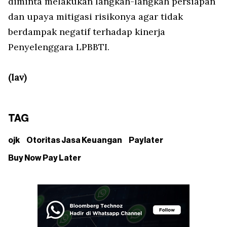
diminta melakukan langkah-langkah persiapan
dan upaya mitigasi risikonya agar tidak
berdampak negatif terhadap kinerja
Penyelenggara LPBBTI.
(lav)
TAG
ojk
Otoritas Jasa Keuangan
Paylater
Buy Now Pay Later