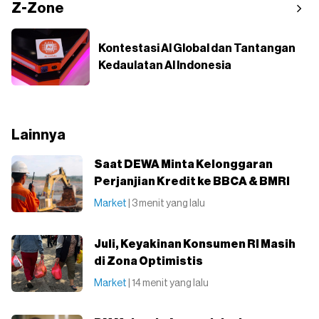
Z-Zone
Kontestasi AI Global dan Tantangan
Kedaulatan AI Indonesia
Lainnya
Saat DEWA Minta Kelonggaran
Perjanjian Kredit ke BBCA & BMRI
Market
| 3 menit yang lalu
Juli, Keyakinan Konsumen RI Masih
di Zona Optimistis
Market
| 14 menit yang lalu