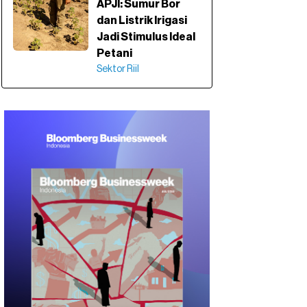
APJI: Sumur Bor
dan Listrik Irigasi
Jadi Stimulus Ideal
Petani
Sektor Riil