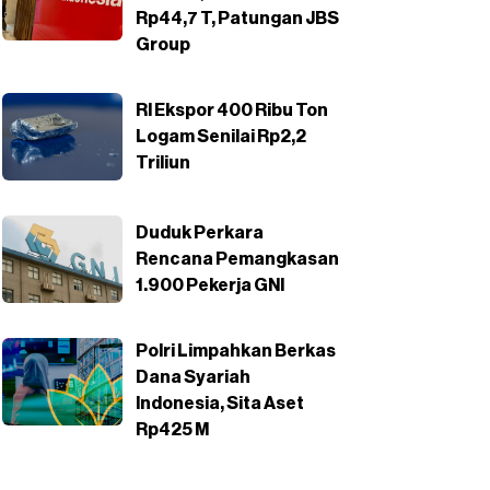
Rp44,7 T, Patungan JBS
Group
RI Ekspor 400 Ribu Ton
Logam Senilai Rp2,2
Triliun
Duduk Perkara
Rencana Pemangkasan
1.900 Pekerja GNI
Polri Limpahkan Berkas
Dana Syariah
Indonesia, Sita Aset
Rp425 M