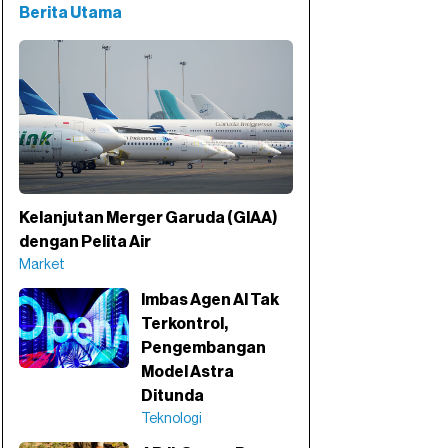
Berita Utama
Kelanjutan Merger Garuda (GIAA)
dengan Pelita Air
Market
Imbas Agen AI Tak
Terkontrol,
Pengembangan
Model Astra
Ditunda
Teknologi