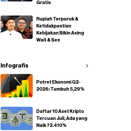
Gratis
Rupiah Terpuruk &
Ketidakpastian
Kebijakan Bikin Asing
Wait & See
Infografis
Potret Ekonomi Q2-
2026: Tumbuh 5,29%
Daftar 10 Aset Kripto
Tercuan Juli, Ada yang
Naik 72.410%