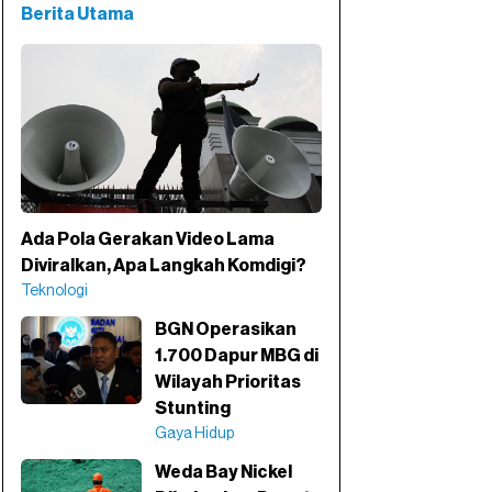
Berita Utama
Ada Pola Gerakan Video Lama
Diviralkan, Apa Langkah Komdigi?
Teknologi
BGN Operasikan
1.700 Dapur MBG di
Wilayah Prioritas
Stunting
Gaya Hidup
Weda Bay Nickel