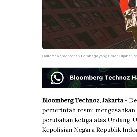
Daftar 17 Kementerian-Lembaga yang Boleh Dijabat P
Bloomberg Technoz, Jakarta
- De
pemerintah resmi mengesahkan
perubahan ketiga atas Undang-
Kepolisian Negara Republik Ind