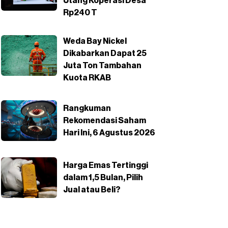
Utang Koperasi Desa
Rp240 T
Weda Bay Nickel
Dikabarkan Dapat 25
Juta Ton Tambahan
Kuota RKAB
Rangkuman
Rekomendasi Saham
Hari Ini, 6 Agustus 2026
Harga Emas Tertinggi
dalam 1,5 Bulan, Pilih
Jual atau Beli?