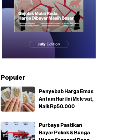
Populer
Penyebab Harga Emas
Antam Hari Ini Melesat,
Naik Rp50.000
Purbaya Pastikan
Bayar Pokok & Bunga