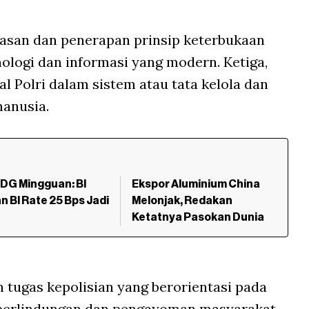
asan dan penerapan prinsip keterbukaan
logi dan informasi yang modern. Ketiga,
al Polri dalam sistem atau tata kelola dan
anusia.
RDG Mingguan: BI
Ekspor Aluminium China
n BI Rate 25 Bps Jadi
Melonjak, Redakan
Ketatnya Pasokan Dunia
tugas kepolisian yang berorientasi pada
 perlindungan dan pengayoman masyarakat,