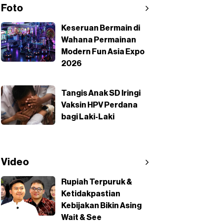
Foto
Keseruan Bermain di
Wahana Permainan
Modern Fun Asia Expo
2026
Tangis Anak SD Iringi
Vaksin HPV Perdana
bagi Laki-Laki
Video
Rupiah Terpuruk &
Ketidakpastian
Kebijakan Bikin Asing
Wait & See