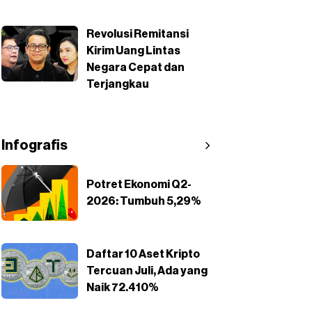
Revolusi Remitansi
Kirim Uang Lintas
Negara Cepat dan
Terjangkau
Infografis
Potret Ekonomi Q2-
2026: Tumbuh 5,29%
Daftar 10 Aset Kripto
Tercuan Juli, Ada yang
Naik 72.410%