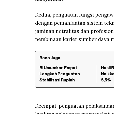
Kedua, penguatan fungsi pengaw
dengan pemanfaatan sistem tekno
jaminan netralitas dan profesion
pembinaan karier sumber daya m
Baca Juga
BI Umumkan Empat
Hasil 
Langkah Penguatan
Naikka
Stabilisasi Rupiah
5,5%
Keempat, penguatan pelaksanaan 
kualitas pelayanan masyarakat,