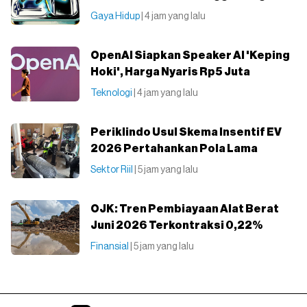
Gaya Hidup
| 4 jam yang lalu
OpenAI Siapkan Speaker AI 'Keping
Hoki', Harga Nyaris Rp5 Juta
Teknologi
| 4 jam yang lalu
Periklindo Usul Skema Insentif EV
2026 Pertahankan Pola Lama
Sektor Riil
| 5 jam yang lalu
OJK: Tren Pembiayaan Alat Berat
Juni 2026 Terkontraksi 0,22%
Finansial
| 5 jam yang lalu