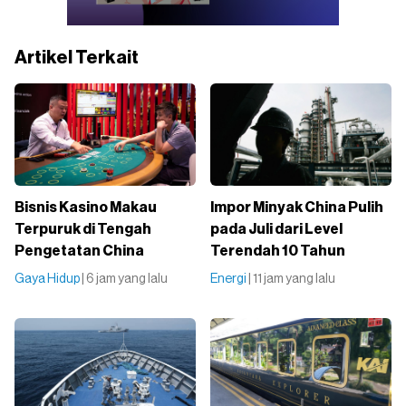
Artikel Terkait
Bisnis Kasino Makau
Impor Minyak China Pulih
Terpuruk di Tengah
pada Juli dari Level
Pengetatan China
Terendah 10 Tahun
Gaya Hidup
| 6 jam yang lalu
Energi
| 11 jam yang lalu