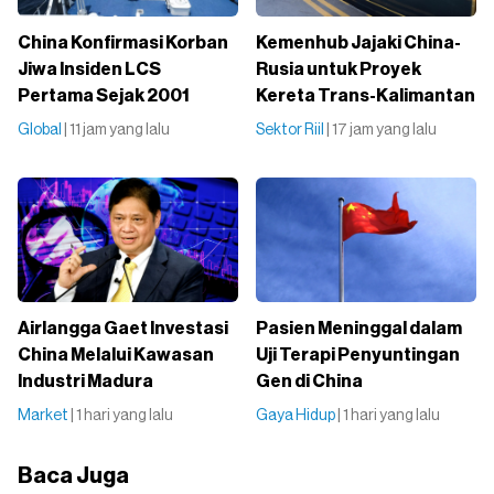
China Konfirmasi Korban
Kemenhub Jajaki China-
Jiwa Insiden LCS
Rusia untuk Proyek
Pertama Sejak 2001
Kereta Trans-Kalimantan
Global
| 11 jam yang lalu
Sektor Riil
| 17 jam yang lalu
Airlangga Gaet Investasi
Pasien Meninggal dalam
China Melalui Kawasan
Uji Terapi Penyuntingan
Industri Madura
Gen di China
Market
| 1 hari yang lalu
Gaya Hidup
| 1 hari yang lalu
Baca Juga