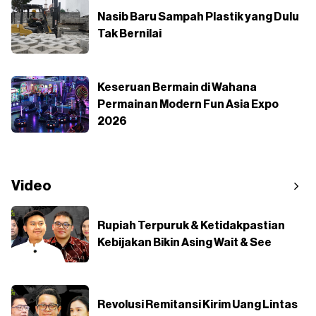
Nasib Baru Sampah Plastik yang Dulu
Tak Bernilai
Keseruan Bermain di Wahana
Permainan Modern Fun Asia Expo
2026
Video
Rupiah Terpuruk & Ketidakpastian
Kebijakan Bikin Asing Wait & See
Revolusi Remitansi Kirim Uang Lintas