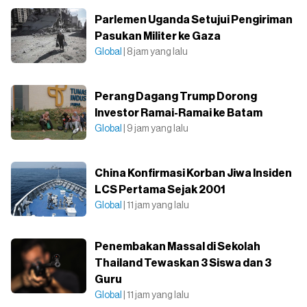
Parlemen Uganda Setujui Pengiriman
Pasukan Militer ke Gaza
Global
| 8 jam yang lalu
Perang Dagang Trump Dorong
Investor Ramai-Ramai ke Batam
Global
| 9 jam yang lalu
China Konfirmasi Korban Jiwa Insiden
LCS Pertama Sejak 2001
Global
| 11 jam yang lalu
Penembakan Massal di Sekolah
Thailand Tewaskan 3 Siswa dan 3
Guru
Global
| 11 jam yang lalu