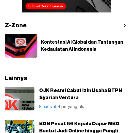
Z-Zone
Kontestasi AI Global dan Tantangan
Kedaulatan AI Indonesia
Lainnya
OJK Resmi Cabut Izin Usaha BTPN
Syariah Ventura
Finansial
| 4 jam yang lalu
BGN Pecat 66 Kepala Dapur MBG
Buntut Judi Online hingga Pungli