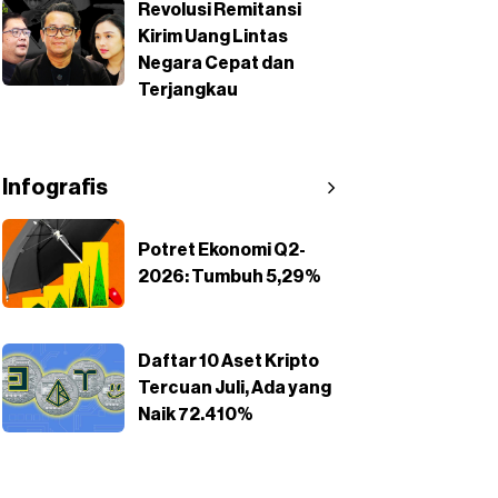
Revolusi Remitansi
Kirim Uang Lintas
Negara Cepat dan
Terjangkau
Infografis
Potret Ekonomi Q2-
2026: Tumbuh 5,29%
Daftar 10 Aset Kripto
Tercuan Juli, Ada yang
Naik 72.410%