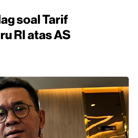
g soal Tarif
ru RI atas AS