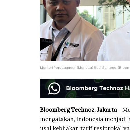
Menteri Perdagangan (Mendag) Budi Santoso. (Bloom
Bloomberg Technoz, Jakarta
- Me
mengatakan, Indonesia menjadi n
usai kebijakan tarif resiprokal