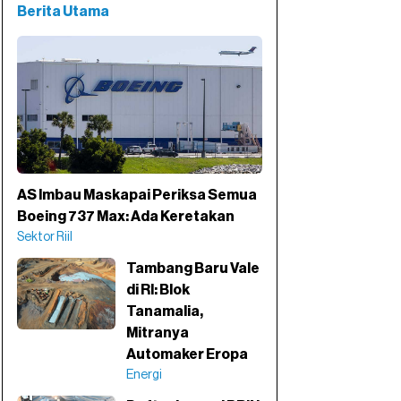
Berita Utama
AS Imbau Maskapai Periksa Semua
Boeing 737 Max: Ada Keretakan
Sektor Riil
Tambang Baru Vale
di RI: Blok
Tanamalia,
Mitranya
Automaker Eropa
Energi