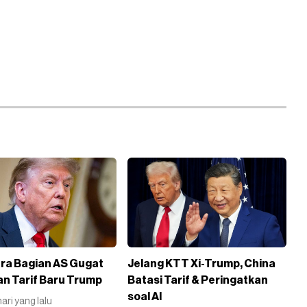
ra Bagian AS Gugat
Jelang KTT Xi-Trump, China
an Tarif Baru Trump
Batasi Tarif & Peringatkan
soal AI
 hari yang lalu