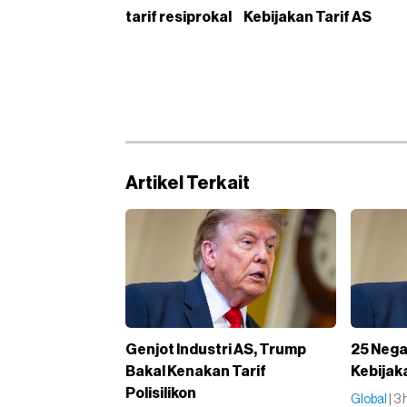
tarif resiprokal
Kebijakan Tarif AS
Artikel Terkait
Genjot Industri AS, Trump
25 Nega
Bakal Kenakan Tarif
Kebijak
Polisilikon
Global
| 3