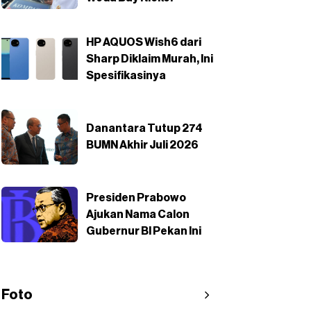
HP AQUOS Wish6 dari
Sharp Diklaim Murah, Ini
Spesifikasinya
Danantara Tutup 274
BUMN Akhir Juli 2026
Presiden Prabowo
Ajukan Nama Calon
Gubernur BI Pekan Ini
Foto