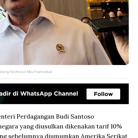
berg Technoz/ Mis Fransiska)
nteri Perdagangan Budi Santoso
egara yang diusulkan dikenakan tarif 10%
 yang sebelumnya diumumkan Amerika Serikat