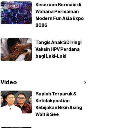
Keseruan Bermain di
Wahana Permainan
Modern Fun Asia Expo
2026
Tangis Anak SD Iringi
Vaksin HPV Perdana
bagi Laki-Laki
Video
Rupiah Terpuruk &
Ketidakpastian
Kebijakan Bikin Asing
Wait & See