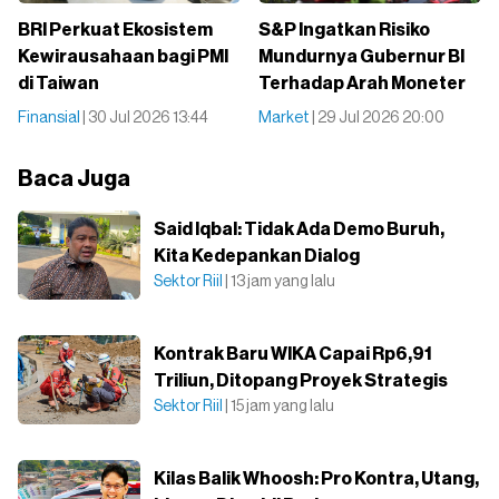
BRI Perkuat Ekosistem
S&P Ingatkan Risiko
Kewirausahaan bagi PMI
Mundurnya Gubernur BI
di Taiwan
Terhadap Arah Moneter
Finansial
| 30 Jul 2026 13:44
Market
| 29 Jul 2026 20:00
Baca Juga
Said Iqbal: Tidak Ada Demo Buruh,
Kita Kedepankan Dialog
Sektor Riil
| 13 jam yang lalu
Kontrak Baru WIKA Capai Rp6,91
Triliun, Ditopang Proyek Strategis
Sektor Riil
| 15 jam yang lalu
Kilas Balik Whoosh: Pro Kontra, Utang,