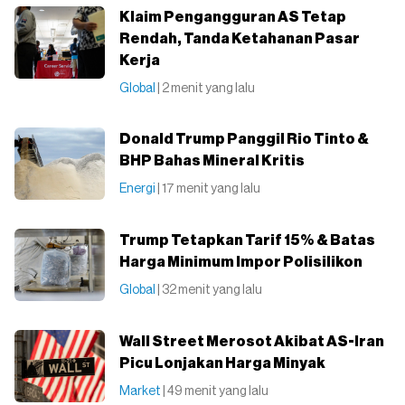
Klaim Pengangguran AS Tetap
Rendah, Tanda Ketahanan Pasar
Kerja
Global
| 2 menit yang lalu
Donald Trump Panggil Rio Tinto &
BHP Bahas Mineral Kritis
Energi
| 17 menit yang lalu
Trump Tetapkan Tarif 15% & Batas
Harga Minimum Impor Polisilikon
Global
| 32 menit yang lalu
Wall Street Merosot Akibat AS-Iran
Picu Lonjakan Harga Minyak
Market
| 49 menit yang lalu