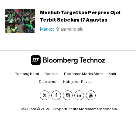
Menhub Targetkan Perpres Ojol
Terbit Sebelum 17 Agustus
Market
| 9 jam yang lalu
Tentang Kami
Redaksi
Pedoman Media Siber
Karir
Disclaimer
Kebijakan Privasi
Hak Cipta © 2023 - Properti Berita Mediatama Indonesia