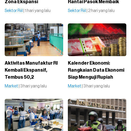
Zona Ekspansi
Rantai Pasok Membaik
Sektor Riil
| 1 hari yang lalu
Sektor Riil
| 2 hari yang lalu
Aktivitas Manufaktur RI
Kalender Ekonomi:
Kembali Ekspansif,
Rangkaian Data Ekonomi
Tembus 50,2
Siap Menguji Rupiah
Market
| 3 hari yang lalu
Market
| 3 hari yang lalu