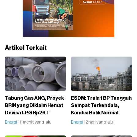
Artikel Terkait
Tabung Gas ANG, Proyek
ESDM: Train 1 BP Tangguh
BRIN yang Diklaim Hemat
Sempat Terkendala,
Devisa LPG Rp26 T
Kondisi Balik Normal
Energi
| 11 menit yang lalu
Energi
| 2 hari yang lalu