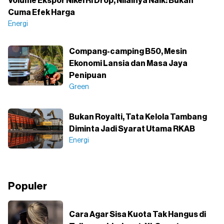
Volume Ekspor Nikel RI Drop, Nilainya Naik: Bukan
Cuma Efek Harga
Energi
Compang-camping B50, Mesin
Ekonomi Lansia dan Masa Jaya
Penipuan
Green
Bukan Royalti, Tata Kelola Tambang
Diminta Jadi Syarat Utama RKAB
Energi
Populer
Cara Agar Sisa Kuota Tak Hangus di