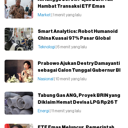
Hambat Transaksi ETF Emas
Market
| 1 menit yang lalu
Smart Analytics: Robot Humanoid
China Kuasai 97% Pasar Global
Teknologi
| 6 menit yang lalu
Prabowo Ajukan Destry Damayanti
sebagai Calon Tunggal Gubernur BI
Nasional
| 10 menit yang lalu
Tabung Gas ANG, Proyek BRIN yang
Diklaim Hemat Devisa LPG Rp26 T
Energi
| 11 menit yang lalu
ETF Emas Meluncur, Pemerintah