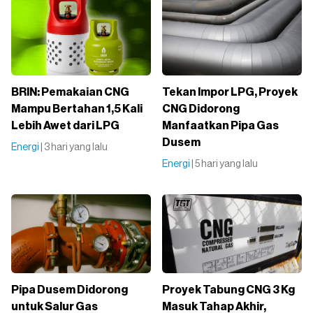
BRIN: Pemakaian CNG
Tekan Impor LPG, Proyek
Mampu Bertahan 1,5 Kali
CNG Didorong
Lebih Awet dari LPG
Manfaatkan Pipa Gas
Dusem
Energi
| 3 hari yang lalu
Energi
| 5 hari yang lalu
Pipa Dusem Didorong
Proyek Tabung CNG 3 Kg
untuk Salur Gas
Masuk Tahap Akhir,