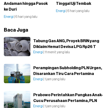
Andaman hingga Pasok
Tinggal Uji Tembak
ke Duri
Energi
| 6 hari yang lalu
Energi
| 6 hari yang lalu
Baca Juga
Tabung Gas ANG, Proyek BRIN yang
Diklaim Hemat Devisa LPG Rp26 T
Energi
| 11 menit yang lalu
Perampingan Subholding PLN Urgen,
Disarankan Tiru Cara Pertamina
Energi
| 1 jam yang lalu
Prabowo Perintahkan Pangkas Anak-
Cucu Perusahaan Pertamina, PLN
Energi
| 1 jam yang lalu