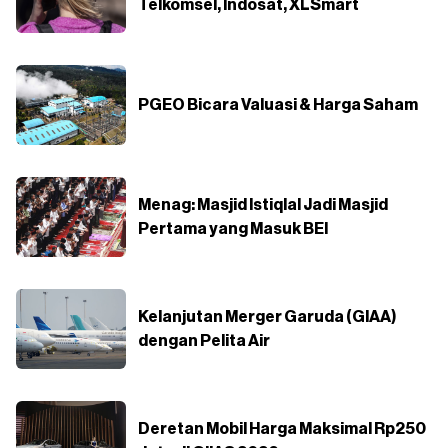
Telkomsel, Indosat, XLSmart
PGEO Bicara Valuasi & Harga Saham
Menag: Masjid Istiqlal Jadi Masjid
Pertama yang Masuk BEI
Kelanjutan Merger Garuda (GIAA)
dengan Pelita Air
Deretan Mobil Harga Maksimal Rp250