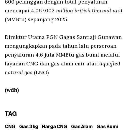
600 pelanggan dengan total penyaluran
mencapai 4.067.002
million british thermal unit
(MMBtu) sepanjang 2025.
Direktur Utama PGN Gagas Santiaji Gunawan
mengungkapkan pada tahun lalu perseroan
penyaluran 4,6 juta MMBtu gas bumi melalui
layanan CNG dan gas alam cair atau
liquefied
natural gas
(LNG).
(wdh)
TAG
CNG
Gas 3 kg
Harga CNG
Gas Alam
Gas Bumi