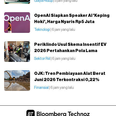
Gaya Hidup
| 5 jam yang lalu
OpenAI Siapkan Speaker AI 'Keping
Hoki', Harga Nyaris Rp5 Juta
Teknologi
| 6 jam yang lalu
Periklindo Usul Skema Insentif EV
2026 Pertahankan Pola Lama
Sektor Riil
| 6 jam yang lalu
OJK: Tren Pembiayaan Alat Berat
Juni 2026 Terkontraksi 0,22%
Finansial
| 6 jam yang lalu