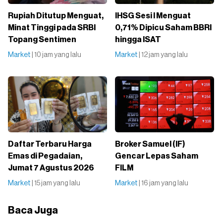
Rupiah Ditutup Menguat,
IHSG Sesi I Menguat
Minat Tinggi pada SRBI
0,71% Dipicu Saham BBRI
Topang Sentimen
hingga ISAT
Market
| 10 jam yang lalu
Market
| 12 jam yang lalu
Daftar Terbaru Harga
Broker Samuel (IF)
Emas di Pegadaian,
Gencar Lepas Saham
Jumat 7 Agustus 2026
FILM
Market
| 15 jam yang lalu
Market
| 16 jam yang lalu
Baca Juga