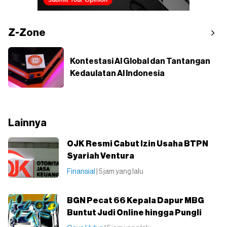
Z-Zone
Kontestasi AI Global dan Tantangan
Kedaulatan AI Indonesia
Lainnya
OJK Resmi Cabut Izin Usaha BTPN
Syariah Ventura
Finansial
| 5 jam yang lalu
BGN Pecat 66 Kepala Dapur MBG
Buntut Judi Online hingga Pungli