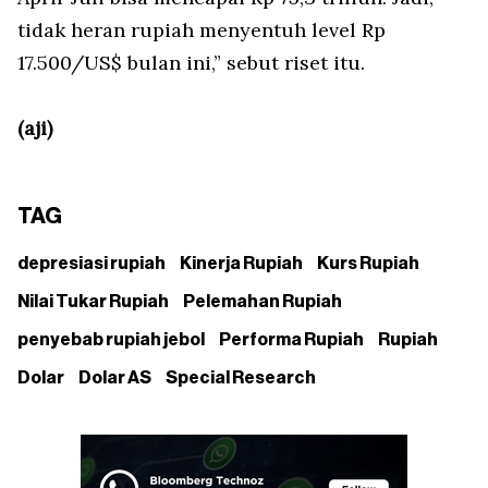
tidak heran rupiah menyentuh level Rp
17.500/US$ bulan ini,” sebut riset itu.
(aji)
TAG
depresiasi rupiah
Kinerja Rupiah
Kurs Rupiah
Nilai Tukar Rupiah
Pelemahan Rupiah
penyebab rupiah jebol
Performa Rupiah
Rupiah
Dolar
Dolar AS
Special Research