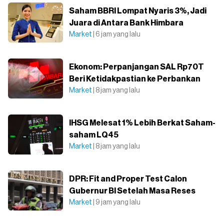
Saham BBRI Lompat Nyaris 3%, Jadi
Juara di Antara Bank Himbara
Market
| 6 jam yang lalu
Ekonom: Perpanjangan SAL Rp70T
Beri Ketidakpastian ke Perbankan
Market
| 8 jam yang lalu
IHSG Melesat 1% Lebih Berkat Saham-
saham LQ45
Market
| 8 jam yang lalu
DPR: Fit and Proper Test Calon
Gubernur BI Setelah Masa Reses
Market
| 9 jam yang lalu