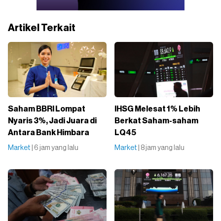
Artikel Terkait
Saham BBRI Lompat
IHSG Melesat 1% Lebih
Nyaris 3%, Jadi Juara di
Berkat Saham-saham
Antara Bank Himbara
LQ45
Market
| 6 jam yang lalu
Market
| 8 jam yang lalu