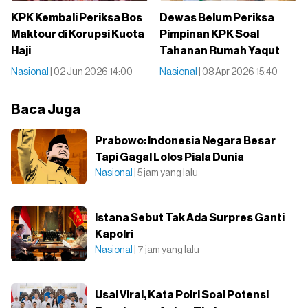
KPK Kembali Periksa Bos
Dewas Belum Periksa
Maktour di Korupsi Kuota
Pimpinan KPK Soal
Haji
Tahanan Rumah Yaqut
Nasional
| 02 Jun 2026 14:00
Nasional
| 08 Apr 2026 15:40
Baca Juga
Prabowo: Indonesia Negara Besar
Tapi Gagal Lolos Piala Dunia
Nasional
| 5 jam yang lalu
Istana Sebut Tak Ada Surpres Ganti
Kapolri
Nasional
| 7 jam yang lalu
Usai Viral, Kata Polri Soal Potensi