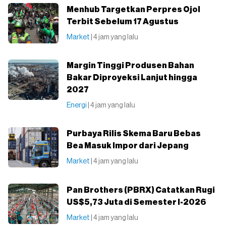
Menhub Targetkan Perpres Ojol
Terbit Sebelum 17 Agustus
Market
| 4 jam yang lalu
Margin Tinggi Produsen Bahan
Bakar Diproyeksi Lanjut hingga
2027
Energi
| 4 jam yang lalu
Purbaya Rilis Skema Baru Bebas
Bea Masuk Impor dari Jepang
Market
| 4 jam yang lalu
Pan Brothers (PBRX) Catatkan Rugi
US$5,73 Juta di Semester I-2026
Market
| 4 jam yang lalu