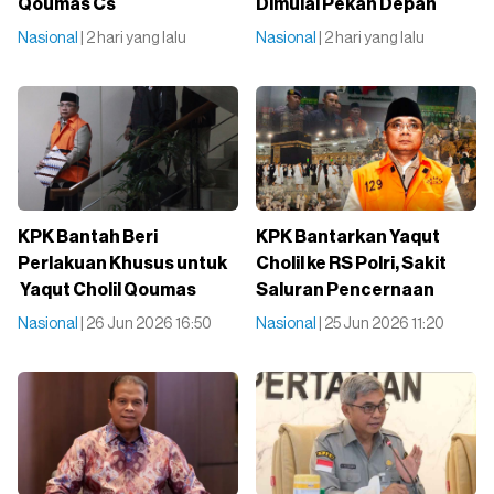
Qoumas Cs
Dimulai Pekan Depan
Nasional
| 2 hari yang lalu
Nasional
| 2 hari yang lalu
KPK Bantah Beri
KPK Bantarkan Yaqut
Perlakuan Khusus untuk
Cholil ke RS Polri, Sakit
Yaqut Cholil Qoumas
Saluran Pencernaan
Nasional
| 26 Jun 2026 16:50
Nasional
| 25 Jun 2026 11:20