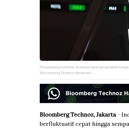
Pengunjung melintas di depan layar pergerakan harga s
(Bloomberg Technoz/Andrean)
Bloomberg Technoz, Jakarta
- In
berfluktuatif cepat hingga sem