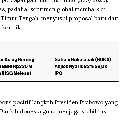
s, padahal sentimen global membaik di
 Timur Tengah, menyusul proposal baru dari
 konflik.
or Asing Borong
Saham Bukalapak (BUKA)
 BBRI Rp330 M
Anjlok Nyaris 83% Sejak
 IHSG Melesat
IPO
pons positif langkah Presiden Prabowo yang
 Bank Indonesia guna menjaga stabilitas