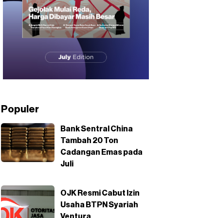
Populer
Bank Sentral China
Tambah 20 Ton
Cadangan Emas pada
Juli
OJK Resmi Cabut Izin
Usaha BTPN Syariah
Ventura