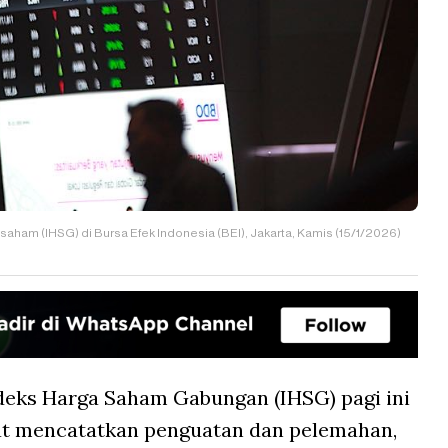
aham (IHSG) di Bursa Efek Indonesia (BEI), Jakarta, Kamis (15/1/2026)
deks Harga Saham Gabungan (IHSG) pagi ini
pat mencatatkan penguatan dan pelemahan,