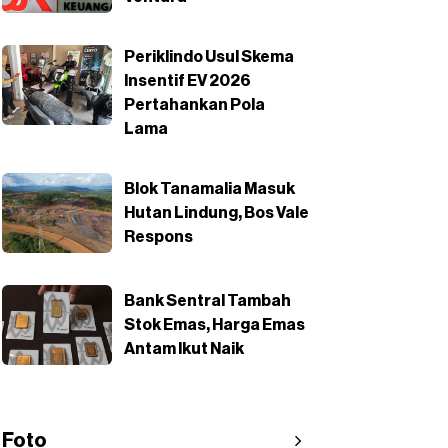
Periklindo Usul Skema
Insentif EV 2026
Pertahankan Pola
Lama
Blok Tanamalia Masuk
Hutan Lindung, Bos Vale
Respons
Bank Sentral Tambah
Stok Emas, Harga Emas
Antam Ikut Naik
Foto