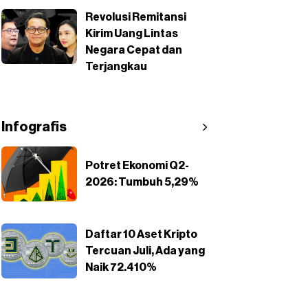
Revolusi Remitansi
Kirim Uang Lintas
Negara Cepat dan
Terjangkau
Infografis
Potret Ekonomi Q2-
2026: Tumbuh 5,29%
Daftar 10 Aset Kripto
Tercuan Juli, Ada yang
Naik 72.410%