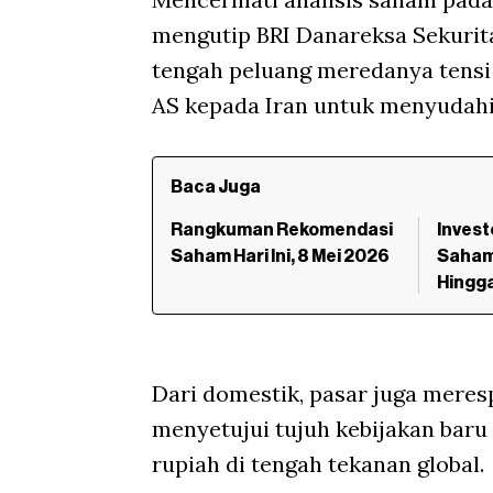
mengutip BRI Danareksa Sekurita
tengah peluang meredanya tensi
AS kepada Iran untuk menyudahi
Baca Juga
Rangkuman Rekomendasi
Invest
Saham Hari Ini, 8 Mei 2026
Saham
Hingga
Dari domestik, pasar juga meres
menyetujui tujuh kebijakan baru
rupiah di tengah tekanan global.