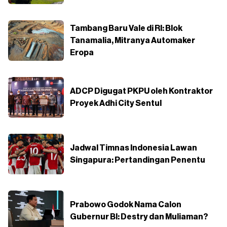
Tambang Baru Vale di RI: Blok
Tanamalia, Mitranya Automaker
Eropa
ADCP Digugat PKPU oleh Kontraktor
Proyek Adhi City Sentul
Jadwal Timnas Indonesia Lawan
Singapura: Pertandingan Penentu
Prabowo Godok Nama Calon
Gubernur BI: Destry dan Muliaman?