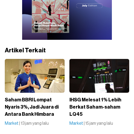
Artikel Terkait
Saham BBRI Lompat
IHSG Melesat 1% Lebih
Nyaris 3%, Jadi Juara di
Berkat Saham-saham
Antara Bank Himbara
LQ45
Market
| 13 jam yang lalu
Market
| 15 jam yang lalu