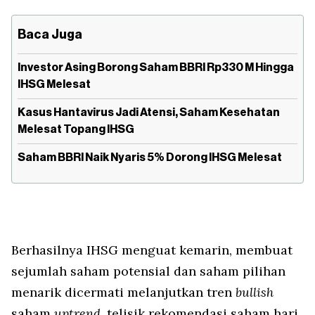
Baca Juga
Investor Asing Borong Saham BBRI Rp330 M Hingga
IHSG Melesat
Kasus Hantavirus Jadi Atensi, Saham Kesehatan
Melesat Topang IHSG
Saham BBRI Naik Nyaris 5% Dorong IHSG Melesat
Berhasilnya IHSG menguat kemarin, membuat
sejumlah saham potensial dan saham pilihan
menarik dicermati melanjutkan tren
bullish
saham
uptrend
, telisik rekomendasi saham hari