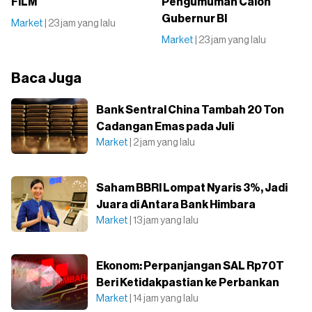
FILM
Pengumuman Calon
Gubernur BI
Market
| 23 jam yang lalu
Market
| 23 jam yang lalu
Baca Juga
Bank Sentral China Tambah 20 Ton
Cadangan Emas pada Juli
Market
| 2 jam yang lalu
Saham BBRI Lompat Nyaris 3%, Jadi
Juara di Antara Bank Himbara
Market
| 13 jam yang lalu
Ekonom: Perpanjangan SAL Rp70T
Beri Ketidakpastian ke Perbankan
Market
| 14 jam yang lalu