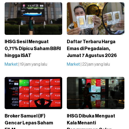
IHSG Sesi I Menguat
Daftar Terbaru Harga
0,71% Dipicu Saham BBRI
Emas di Pegadaian,
hingga ISAT
Jumat 7 Agustus 2026
Market
| 19 jam yang lalu
Market
| 22 jam yang lalu
Broker Samuel (IF)
IHSG Dibuka Menguat
Gencar Lepas Saham
Kala Menanti