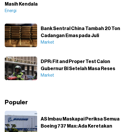
Masih Kendala
Energi
Bank Sentral China Tambah 20 Ton
Cadangan Emas pada Juli
Market
DPR: Fit and Proper Test Calon
Gubernur BI Setelah Masa Reses
Market
Populer
AS Imbau Maskapai Periksa Semua
Boeing 737 Max: Ada Keretakan