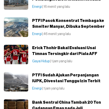
Energi
| 16 menit yang lalu
PTFI Pasok Konsentrat Tembaga ke
Smelter Manyar, Dibuka September
Energi
| 46 menit yang lalu
Erick Thohir Bakal Evaluasi Usai
Timnas Tersingkir dari Piala AFF
Gaya Hidup
| 1 jam yang lalu
PTFI Sudah Ajukan Perpanjangan
IUPK, Divestasi Tunggu Izin Terbit
Energi
| 1 jam yang lalu
Bank Sentral China Tambah 20 Ton
Cadangan Emas pada Juli