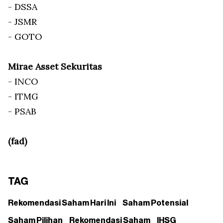
- DSSA
- JSMR
- GOTO
Mirae Asset Sekuritas
- INCO
- ITMG
- PSAB
(fad)
TAG
Rekomendasi Saham Hari Ini
Saham Potensial
Saham Pilihan
Rekomendasi Saham
IHSG