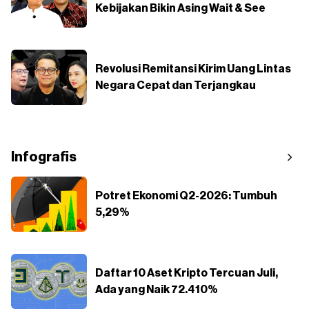
Kebijakan Bikin Asing Wait & See
Revolusi Remitansi Kirim Uang Lintas
Negara Cepat dan Terjangkau
Infografis
Potret Ekonomi Q2-2026: Tumbuh
5,29%
Daftar 10 Aset Kripto Tercuan Juli,
Ada yang Naik 72.410%