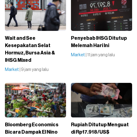
Wait and See
Penyebab IHSG Ditutup
Kesepakatan Selat
Melemah Hari Ini
Hormuz, Bursa Asia &
Market
| 11 jam yang lalu
IHSG Mixed
Market
| 9 jam yang lalu
Bloomberg Economics
Rupiah Ditutup Menguat
Bicara Dampak El Nino
di Rp17.918/US$