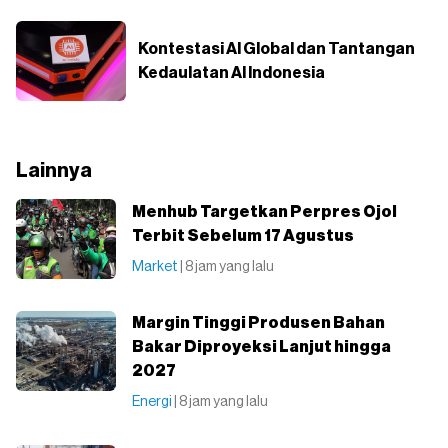
Kontestasi AI Global dan Tantangan
Kedaulatan AI Indonesia
Lainnya
Menhub Targetkan Perpres Ojol
Terbit Sebelum 17 Agustus
Market
| 8 jam yang lalu
Margin Tinggi Produsen Bahan
Bakar Diproyeksi Lanjut hingga
2027
Energi
| 8 jam yang lalu