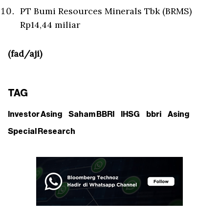
PT Bumi Resources Minerals Tbk (BRMS)
Rp14,44 miliar
(fad/aji)
TAG
Investor Asing
Saham BBRI
IHSG
bbri
Asing
Special Research