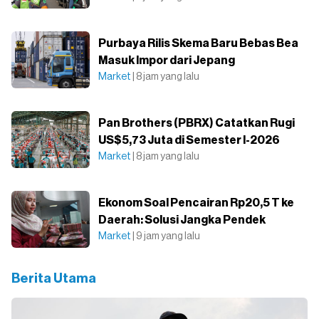
Purbaya Rilis Skema Baru Bebas Bea
Masuk Impor dari Jepang
Market
| 8 jam yang lalu
Pan Brothers (PBRX) Catatkan Rugi
US$5,73 Juta di Semester I-2026
Market
| 8 jam yang lalu
Ekonom Soal Pencairan Rp20,5 T ke
Daerah: Solusi Jangka Pendek
Market
| 9 jam yang lalu
Berita Utama