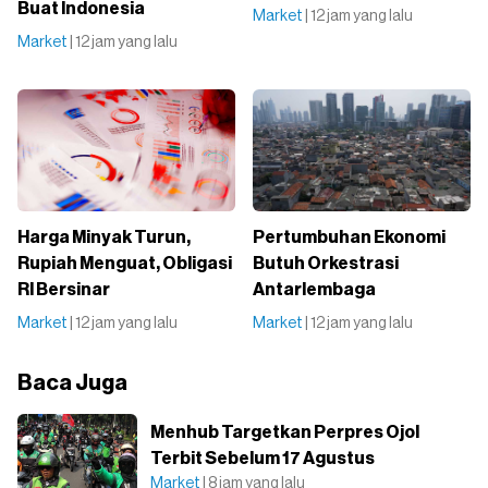
Buat Indonesia
Market
| 12 jam yang lalu
Market
| 12 jam yang lalu
Harga Minyak Turun,
Pertumbuhan Ekonomi
Rupiah Menguat, Obligasi
Butuh Orkestrasi
RI Bersinar
Antarlembaga
Market
| 12 jam yang lalu
Market
| 12 jam yang lalu
Baca Juga
Menhub Targetkan Perpres Ojol
Terbit Sebelum 17 Agustus
Market
| 8 jam yang lalu