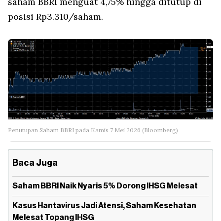
saham BBRI menguat 4,75% hingga ditutup di
posisi Rp3.310/saham.
Penutupan Saham BBRI pada Kamis 7 Mei 2026 (Bloomberg)
Baca Juga
Saham BBRI Naik Nyaris 5% Dorong IHSG Melesat
Kasus Hantavirus Jadi Atensi, Saham Kesehatan
Melesat Topang IHSG