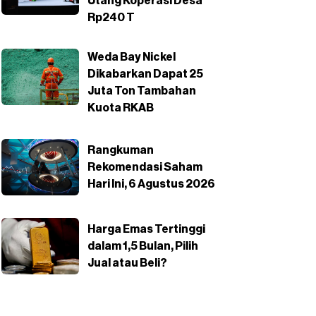
Utang Koperasi Desa
Rp240 T
Weda Bay Nickel
Dikabarkan Dapat 25
Juta Ton Tambahan
Kuota RKAB
Rangkuman
Rekomendasi Saham
Hari Ini, 6 Agustus 2026
Harga Emas Tertinggi
dalam 1,5 Bulan, Pilih
Jual atau Beli?