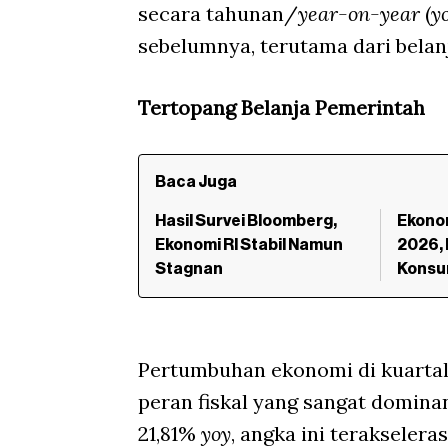
secara tahunan/
year-on-year
(
y
sebelumnya, terutama dari belan
Tertopang Belanja Pemerintah
Baca Juga
Hasil Survei Bloomberg,
Ekono
Ekonomi RI Stabil Namun
2026, 
Stagnan
Konsum
Pertumbuhan ekonomi di kuartal 
peran fiskal yang sangat domina
21,81%
yoy
, angka ini terakselera