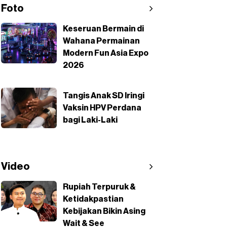
Foto
Keseruan Bermain di
Wahana Permainan
Modern Fun Asia Expo
2026
Tangis Anak SD Iringi
Vaksin HPV Perdana
bagi Laki-Laki
Video
Rupiah Terpuruk &
Ketidakpastian
Kebijakan Bikin Asing
Wait & See