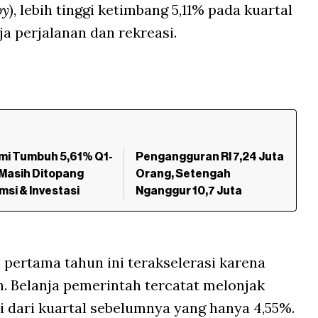
oy
), lebih tinggi ketimbang 5,11% pada kuartal
ja perjalanan dan rekreasi.
mi Tumbuh 5,61% Q1-
Pengangguran RI 7,24 Juta
Masih Ditopang
Orang, Setengah
si & Investasi
Nganggur 10,7 Juta
pertama tahun ini terakselerasi karena
n. Belanja pemerintah tercatat melonjak
si dari kuartal sebelumnya yang hanya 4,55%.