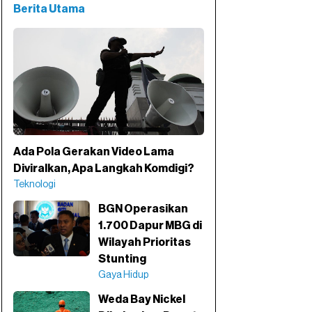
Berita Utama
Ada Pola Gerakan Video Lama
Diviralkan, Apa Langkah Komdigi?
Teknologi
BGN Operasikan
1.700 Dapur MBG di
Wilayah Prioritas
Stunting
Gaya Hidup
Weda Bay Nickel