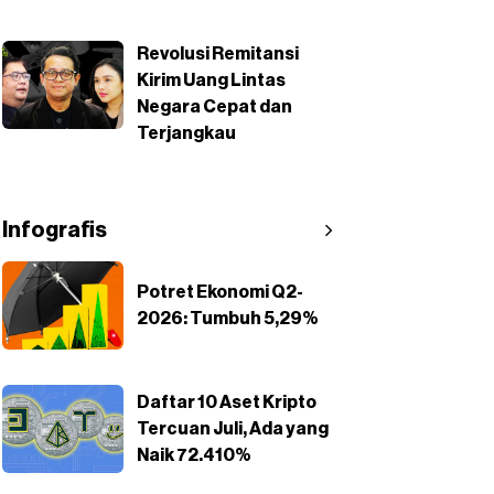
Revolusi Remitansi
Kirim Uang Lintas
Negara Cepat dan
Terjangkau
Infografis
Potret Ekonomi Q2-
2026: Tumbuh 5,29%
Daftar 10 Aset Kripto
Tercuan Juli, Ada yang
Naik 72.410%