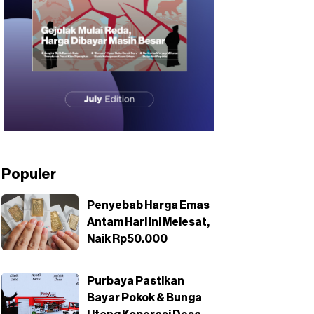
Populer
Penyebab Harga Emas
Antam Hari Ini Melesat,
Naik Rp50.000
Purbaya Pastikan
Bayar Pokok & Bunga