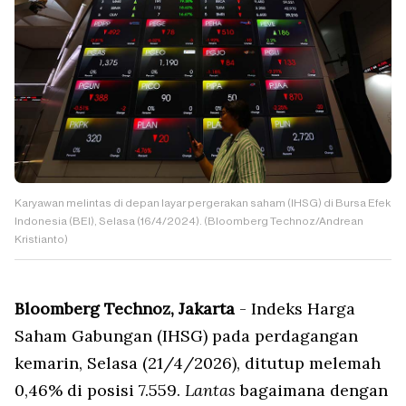
Karyawan melintas di depan layar pergerakan saham (IHSG) di Bursa Efek
Indonesia (BEI), Selasa (16/4/2024). (Bloomberg Technoz/Andrean
Kristianto)
Bloomberg Technoz, Jakarta
- Indeks Harga
Saham Gabungan (IHSG) pada perdagangan
kemarin, Selasa (21/4/2026), ditutup melemah
0,46% di posisi 7.559.
Lantas
bagaimana dengan