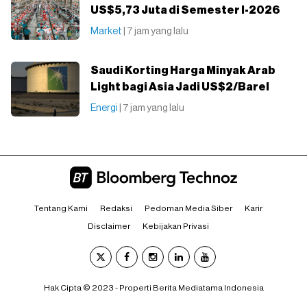
US$5,73 Juta di Semester I-2026
Market
| 7 jam yang lalu
Saudi Korting Harga Minyak Arab
Light bagi Asia Jadi US$2/Barel
Energi
| 7 jam yang lalu
Tentang Kami
Redaksi
Pedoman Media Siber
Karir
Disclaimer
Kebijakan Privasi
Hak Cipta © 2023 - Properti Berita Mediatama Indonesia