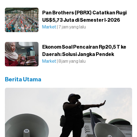
Pan Brothers (PBRX) Catatkan Rugi
US$5,73 Juta di Semester I-2026
Market
| 7 jam yang lalu
Ekonom Soal Pencairan Rp20,5 T ke
Daerah: Solusi Jangka Pendek
Market
| 8 jam yang lalu
Berita Utama