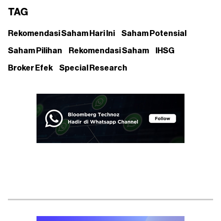
TAG
Rekomendasi Saham Hari Ini
Saham Potensial
Saham Pilihan
Rekomendasi Saham
IHSG
Broker Efek
Special Research