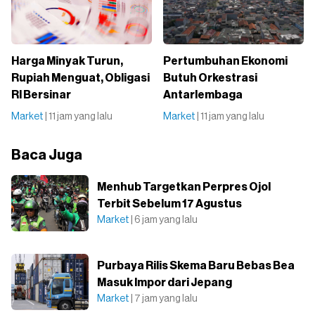
Harga Minyak Turun,
Pertumbuhan Ekonomi
Rupiah Menguat, Obligasi
Butuh Orkestrasi
RI Bersinar
Antarlembaga
Market
| 11 jam yang lalu
Market
| 11 jam yang lalu
Baca Juga
Menhub Targetkan Perpres Ojol
Terbit Sebelum 17 Agustus
Market
| 6 jam yang lalu
Purbaya Rilis Skema Baru Bebas Bea
Masuk Impor dari Jepang
Market
| 7 jam yang lalu