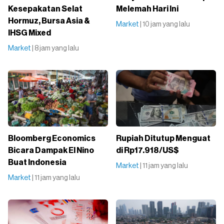
Kesepakatan Selat
Melemah Hari Ini
Hormuz, Bursa Asia &
Market
| 10 jam yang lalu
IHSG Mixed
Market
| 8 jam yang lalu
Bloomberg Economics
Rupiah Ditutup Menguat
Bicara Dampak El Nino
di Rp17.918/US$
Buat Indonesia
Market
| 11 jam yang lalu
Market
| 11 jam yang lalu