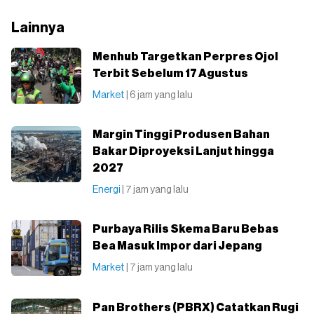
Lainnya
Menhub Targetkan Perpres Ojol
Terbit Sebelum 17 Agustus
Market
| 6 jam yang lalu
Margin Tinggi Produsen Bahan
Bakar Diproyeksi Lanjut hingga
2027
Energi
| 7 jam yang lalu
Purbaya Rilis Skema Baru Bebas
Bea Masuk Impor dari Jepang
Market
| 7 jam yang lalu
Pan Brothers (PBRX) Catatkan Rugi