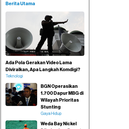
Berita Utama
Ada Pola Gerakan Video Lama
Diviralkan, Apa Langkah Komdigi?
Teknologi
BGN Operasikan
1.700 Dapur MBG di
Wilayah Prioritas
Stunting
Gaya Hidup
Weda Bay Nickel