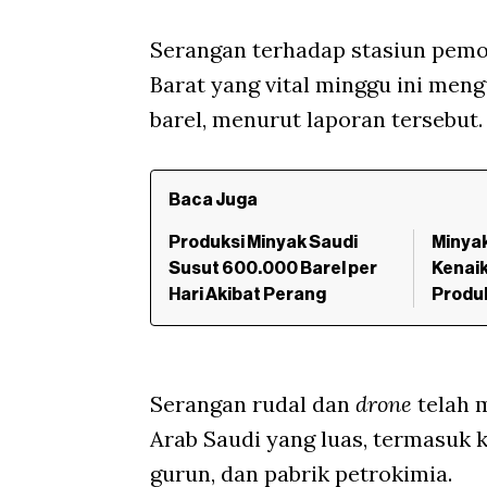
Serangan terhadap stasiun pemo
Barat yang vital minggu ini meng
barel, menurut laporan tersebut.
Baca Juga
Produksi Minyak Saudi
Minya
Susut 600.000 Barel per
Kenaik
Hari Akibat Perang
Produk
Serangan rudal dan
drone
telah m
Arab Saudi yang luas, termasuk 
gurun, dan pabrik petrokimia.