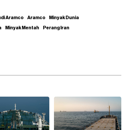
di Aramco
Aramco
Minyak Dunia
a
Minyak Mentah
Perang Iran