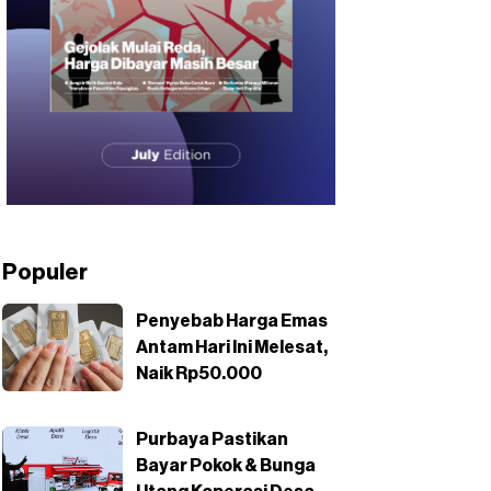
Populer
Penyebab Harga Emas
Antam Hari Ini Melesat,
Naik Rp50.000
Purbaya Pastikan
Bayar Pokok & Bunga