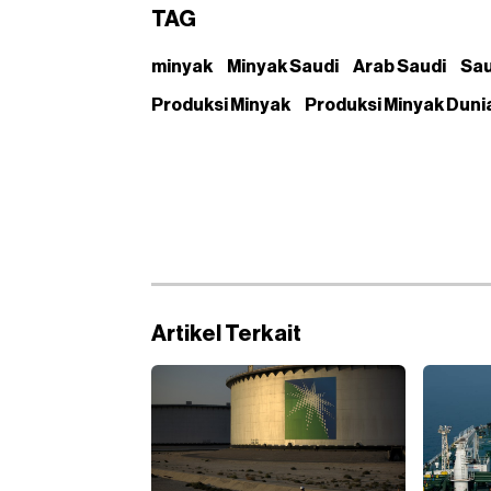
TAG
minyak
Minyak Saudi
Arab Saudi
Sau
Produksi Minyak
Produksi Minyak Duni
Artikel Terkait