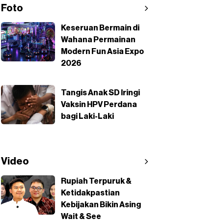
Foto
Keseruan Bermain di
Wahana Permainan
Modern Fun Asia Expo
2026
Tangis Anak SD Iringi
Vaksin HPV Perdana
bagi Laki-Laki
Video
Rupiah Terpuruk &
Ketidakpastian
Kebijakan Bikin Asing
Wait & See