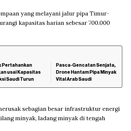
mpaan yang melayani jalur pipa Timur-
urangi kapasitas harian sebesar 700.000
k Pertahankan
Pasca-Gencatan Senjata,
an usai Kapasitas
Drone Hantam Pipa Minyak
si Saudi Turun
Vital Arab Saudi
erusak sebagian besar infrastruktur energi
kilang minyak, ladang minyak di tengah