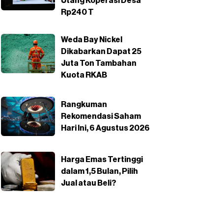
Utang Koperasi Desa
Rp240 T
Weda Bay Nickel
Dikabarkan Dapat 25
Juta Ton Tambahan
Kuota RKAB
Rangkuman
Rekomendasi Saham
Hari Ini, 6 Agustus 2026
Harga Emas Tertinggi
dalam 1,5 Bulan, Pilih
Jual atau Beli?