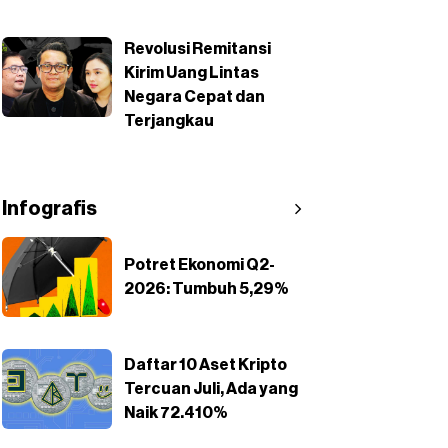
Revolusi Remitansi
Kirim Uang Lintas
Negara Cepat dan
Terjangkau
Infografis
Potret Ekonomi Q2-
2026: Tumbuh 5,29%
Daftar 10 Aset Kripto
Tercuan Juli, Ada yang
Naik 72.410%