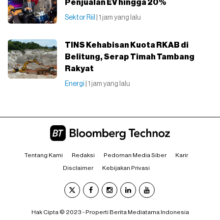
Penjualan EV hingga 20%
Sektor Riil
| 1 jam yang lalu
TINS Kehabisan Kuota RKAB di
Belitung, Serap Timah Tambang
Rakyat
Energi
| 1 jam yang lalu
Tentang Kami
Redaksi
Pedoman Media Siber
Karir
Disclaimer
Kebijakan Privasi
Hak Cipta © 2023 - Properti Berita Mediatama Indonesia