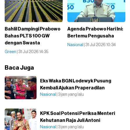
Bahlil Dampingi Prabowo
Agenda Prabowo Hari Ini:
Bahas PLTS 100 GW
Bertemu Pengusaha
dengan Swasta
Nasional
| 31 Jul 2026 10:34
Green
| 31 Jul 2026 14:35
Baca Juga
Eks Waka BGN Lodewyk Pusung
Kembali Ajukan Praperadilan
Nasional
| 3 jam yang lalu
KPK Soal Potensi Periksa Menteri
Kehutanan Raja Juli Antoni
Nasional
| 3 jam yang lalu