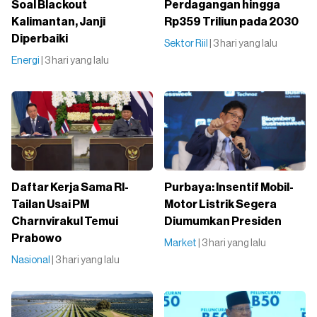
Soal Blackout
Perdagangan hingga
Kalimantan, Janji
Rp359 Triliun pada 2030
Diperbaiki
Sektor Riil
| 3 hari yang lalu
Energi
| 3 hari yang lalu
Daftar Kerja Sama RI-
Purbaya: Insentif Mobil-
Tailan Usai PM
Motor Listrik Segera
Charnvirakul Temui
Diumumkan Presiden
Prabowo
Market
| 3 hari yang lalu
Nasional
| 3 hari yang lalu