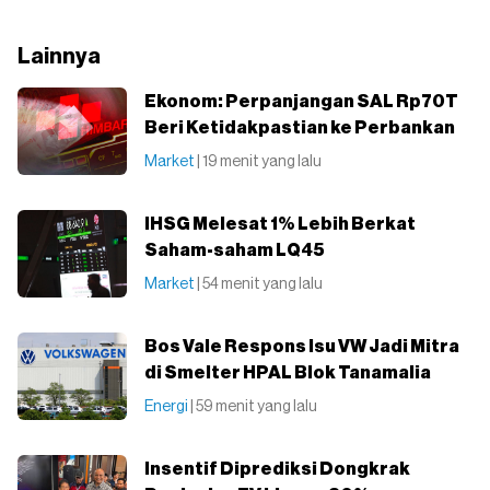
Lainnya
Ekonom: Perpanjangan SAL Rp70T
Beri Ketidakpastian ke Perbankan
Market
| 19 menit yang lalu
IHSG Melesat 1% Lebih Berkat
Saham-saham LQ45
Market
| 54 menit yang lalu
Bos Vale Respons Isu VW Jadi Mitra
di Smelter HPAL Blok Tanamalia
Energi
| 59 menit yang lalu
Insentif Diprediksi Dongkrak