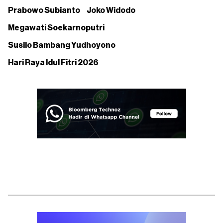
Prabowo Subianto
Joko Widodo
Megawati Soekarnoputri
Susilo Bambang Yudhoyono
Hari Raya Idul Fitri 2026