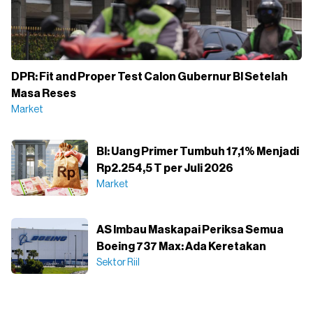
DPR: Fit and Proper Test Calon Gubernur BI Setelah
Masa Reses
Market
BI: Uang Primer Tumbuh 17,1% Menjadi
Rp2.254,5 T per Juli 2026
Market
AS Imbau Maskapai Periksa Semua
Boeing 737 Max: Ada Keretakan
Sektor Riil