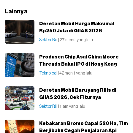
Lainnya
Deretan Mobil Harga Maksimal
Rp250 Juta di GIIAS 2026
Sektor Riil
| 27 menit yang lalu
Produsen Chip Asal China Moore
Threads Bakal IPO di Hong Kong
Teknologi
| 42 menit yang lalu
Deretan Mobil Baru yang Rilis di
GIIAS 2026, Cek Fiturnya
Sektor Riil
| 1 jam yang lalu
Kebakaran Bromo Capai 520 Ha, Tim
Berjibaku Cegah Penjalaran Api