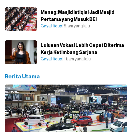
Menag: Masjid Istiqlal Jadi Masjid
Pertama yang Masuk BEI
Gaya Hidup
| 5 jam yang lalu
Lulusan Vokasi Lebih Cepat Diterima
Kerja Ketimbang Sarjana
Gaya Hidup
| 11 jam yang lalu
Berita Utama