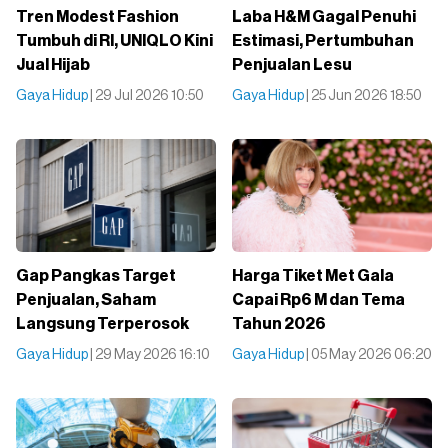
Tren Modest Fashion
Laba H&M Gagal Penuhi
Tumbuh di RI, UNIQLO Kini
Estimasi, Pertumbuhan
Jual Hijab
Penjualan Lesu
Gaya Hidup
| 29 Jul 2026 10:50
Gaya Hidup
| 25 Jun 2026 18:50
Gap Pangkas Target
Harga Tiket Met Gala
Penjualan, Saham
Capai Rp6 M dan Tema
Langsung Terperosok
Tahun 2026
Gaya Hidup
| 29 May 2026 16:10
Gaya Hidup
| 05 May 2026 06:20