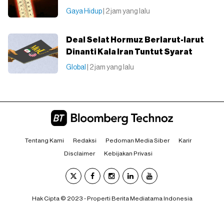
Gaya Hidup
| 2 jam yang lalu
Deal Selat Hormuz Berlarut-larut
Dinanti Kala Iran Tuntut Syarat
Global
| 2 jam yang lalu
Tentang Kami
Redaksi
Pedoman Media Siber
Karir
Disclaimer
Kebijakan Privasi
Hak Cipta © 2023 - Properti Berita Mediatama Indonesia