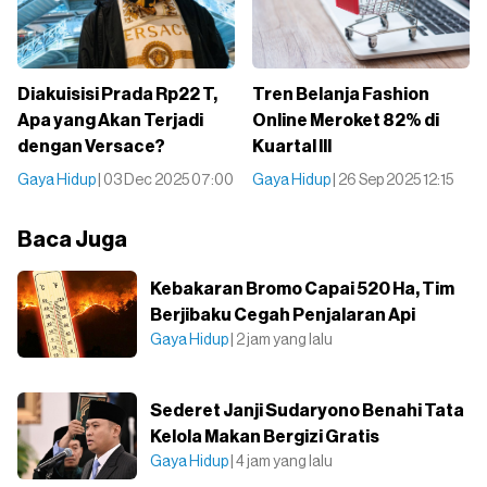
Diakuisisi Prada Rp22 T,
Tren Belanja Fashion
Apa yang Akan Terjadi
Online Meroket 82% di
dengan Versace?
Kuartal III
Gaya Hidup
| 03 Dec 2025 07:00
Gaya Hidup
| 26 Sep 2025 12:15
Baca Juga
Kebakaran Bromo Capai 520 Ha, Tim
Berjibaku Cegah Penjalaran Api
Gaya Hidup
| 2 jam yang lalu
Sederet Janji Sudaryono Benahi Tata
Kelola Makan Bergizi Gratis
Gaya Hidup
| 4 jam yang lalu