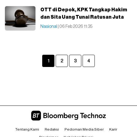
OTT di Depok, KPK Tangkap Hakim
dan Sita Uang Tunai Ratusan Juta
Nasional
| 06 Feb 2026 11:35
1
2
3
4
Tentang Kami
Redaksi
Pedoman Media Siber
Karir