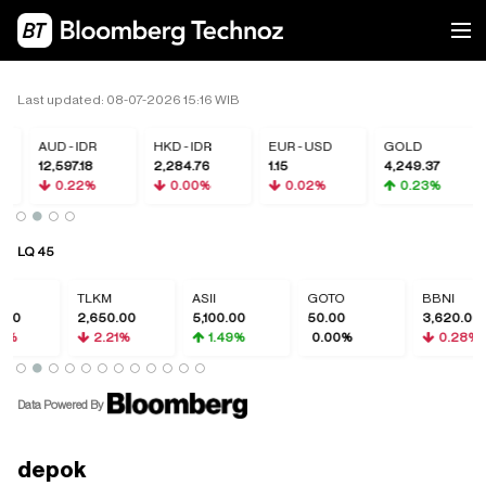
Last updated: 08-07-2026 15:16 WIB
AUD - IDR
HKD - IDR
EUR - USD
GOLD
12,597.18
2,284.76
1.15
4,249.37
0.22%
0.00%
0.02%
0.23%
LQ 45
TLKM
ASII
GOTO
BBNI
2,650.00
5,100.00
50.00
3,620.00
2.21%
1.49%
0.00%
0.28%
Data Powered By
depok