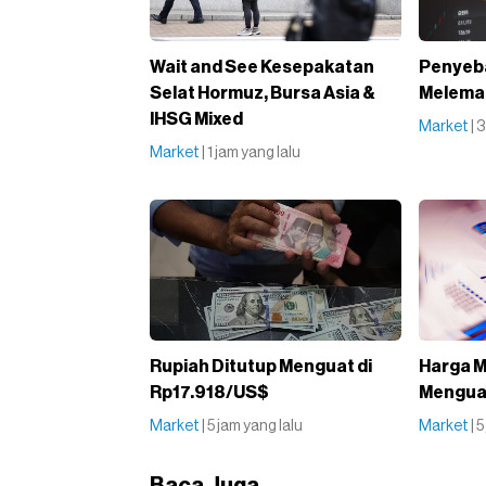
Wait and See Kesepakatan
Penyeba
Selat Hormuz, Bursa Asia &
Melemah
IHSG Mixed
Market
| 
Market
| 1 jam yang lalu
Rupiah Ditutup Menguat di
Harga M
Rp17.918/US$
Menguat
Market
| 5 jam yang lalu
Market
| 