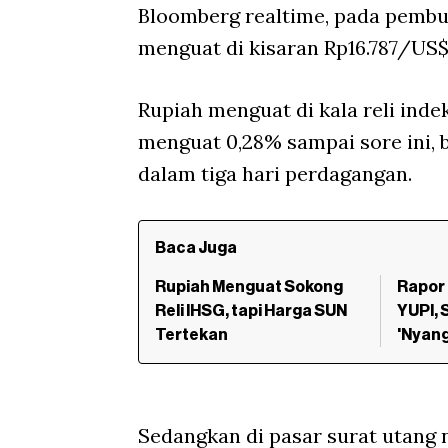
Bloomberg realtime, pada pembuk
menguat di kisaran Rp16.787/US$
Rupiah menguat di kala reli inde
menguat 0,28% sampai sore ini,
dalam tiga hari perdagangan.
Baca Juga
Rupiah Menguat Sokong
Rapor
Reli IHSG, tapi Harga SUN
YUPI, 
Tertekan
'Nyang
Sedangkan di pasar surat utang n