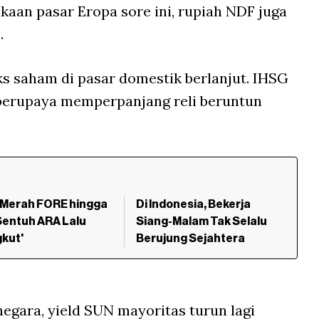
aan pasar Eropa sore ini, rupiah NDF juga
.
ks saham di pasar domestik berlanjut. IHSG
 berupaya memperpanjang reli beruntun
 Merah FORE hingga
Di Indonesia, Bekerja
Sentuh ARA Lalu
Siang-Malam Tak Selalu
kut'
Berujung Sejahtera
egara, yield SUN mayoritas turun lagi