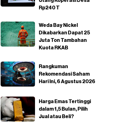
Utang Koperasi Desa
Rp240 T
Weda Bay Nickel
Dikabarkan Dapat 25
Juta Ton Tambahan
Kuota RKAB
Rangkuman
Rekomendasi Saham
Hari Ini, 6 Agustus 2026
Harga Emas Tertinggi
dalam 1,5 Bulan, Pilih
Jual atau Beli?