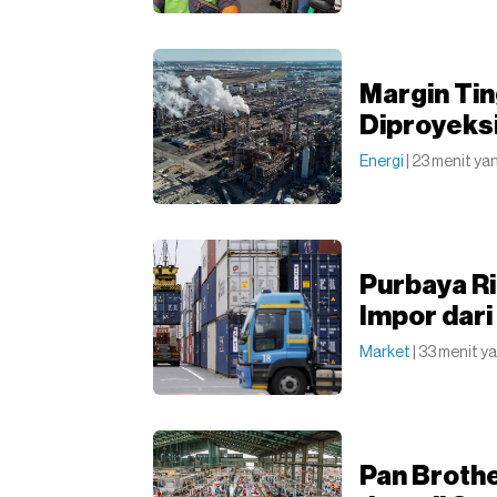
Margin Ti
Diproyeksi
Energi
| 23 menit yan
Purbaya R
Impor dar
Market
| 33 menit ya
Pan Broth