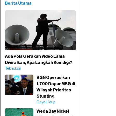
Berita Utama
Ada Pola Gerakan Video Lama
Diviralkan, Apa Langkah Komdigi?
Teknologi
BGN Operasikan
1.700 Dapur MBG di
Wilayah Prioritas
Stunting
Gaya Hidup
Weda Bay Nickel