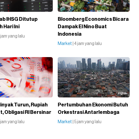
b IHSG Ditutup
Bloomberg Economics Bicara
 Hari Ini
Dampak El Nino Buat
Indonesia
3 jam yang lalu
Market
| 4 jam yang lalu
inyak Turun, Rupiah
Pertumbuhan Ekonomi Butuh
, Obligasi RI Bersinar
Orkestrasi Antarlembaga
5 jam yang lalu
Market
| 5 jam yang lalu