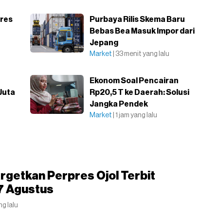
res
Purbaya Rilis Skema Baru
Bebas Bea Masuk Impor dari
Jepang
Market
| 33 menit yang lalu
Ekonom Soal Pencairan
Juta
Rp20,5 T ke Daerah: Solusi
Jangka Pendek
Market
| 1 jam yang lalu
getkan Perpres Ojol Terbit
7 Agustus
ng lalu