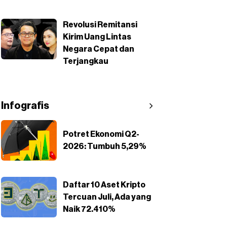
Revolusi Remitansi
Kirim Uang Lintas
Negara Cepat dan
Terjangkau
Infografis
Potret Ekonomi Q2-
2026: Tumbuh 5,29%
Daftar 10 Aset Kripto
Tercuan Juli, Ada yang
Naik 72.410%