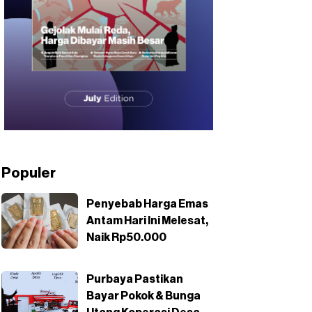
Populer
Penyebab Harga Emas
Antam Hari Ini Melesat,
Naik Rp50.000
Purbaya Pastikan
Bayar Pokok & Bunga