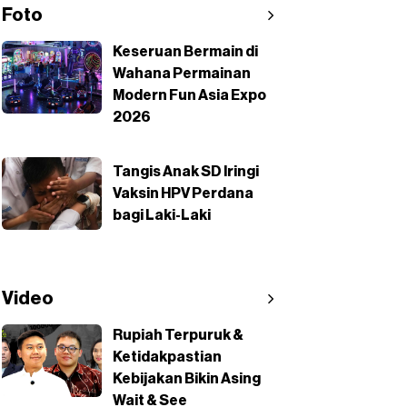
Foto
Keseruan Bermain di
Wahana Permainan
Modern Fun Asia Expo
2026
Tangis Anak SD Iringi
Vaksin HPV Perdana
bagi Laki-Laki
Video
Rupiah Terpuruk &
Ketidakpastian
Kebijakan Bikin Asing
Wait & See