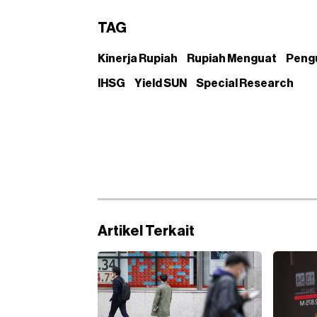
TAG
Kinerja Rupiah
Rupiah Menguat
Peng
IHSG
Yield SUN
Special Research
Artikel Terkait