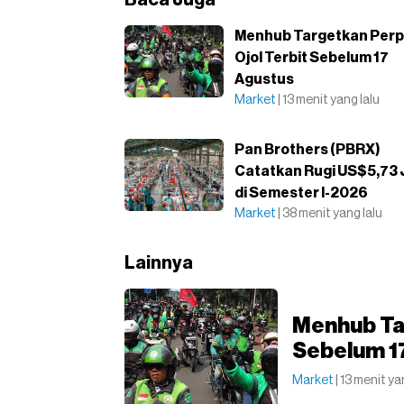
Baca Juga
Menhub Targetkan Perp
Ojol Terbit Sebelum 17
Agustus
Market
| 13 menit yang lalu
Pan Brothers (PBRX)
Catatkan Rugi US$5,73 
di Semester I-2026
Market
| 38 menit yang lalu
Lainnya
Menhub Tar
Sebelum 1
Market
| 13 menit ya