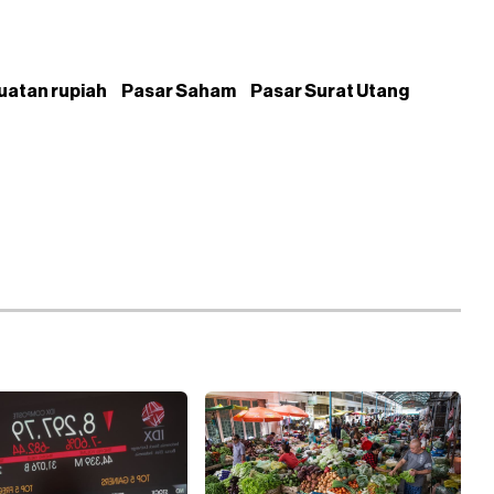
uatan rupiah
Pasar Saham
Pasar Surat Utang