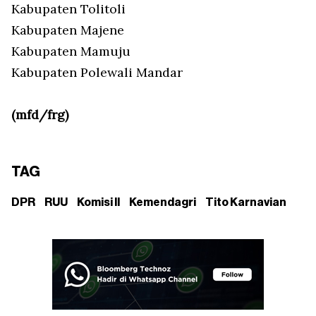
Kabupaten Tolitoli
Kabupaten Majene
Kabupaten Mamuju
Kabupaten Polewali Mandar
(mfd/frg)
TAG
DPR
RUU
Komisi II
Kemendagri
Tito Karnavian