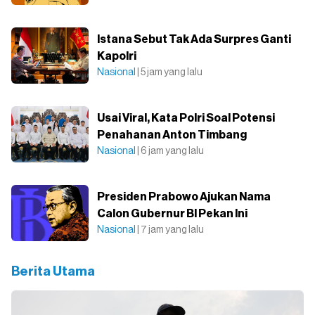
Istana Sebut Tak Ada Surpres Ganti
Kapolri
Nasional
| 5 jam yang lalu
Usai Viral, Kata Polri Soal Potensi
Penahanan Anton Timbang
Nasional
| 6 jam yang lalu
Presiden Prabowo Ajukan Nama
Calon Gubernur BI Pekan Ini
Nasional
| 7 jam yang lalu
Berita Utama