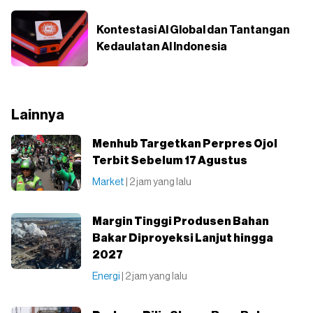
Kontestasi AI Global dan Tantangan
Kedaulatan AI Indonesia
Lainnya
Menhub Targetkan Perpres Ojol
Terbit Sebelum 17 Agustus
Market
| 2 jam yang lalu
Margin Tinggi Produsen Bahan
Bakar Diproyeksi Lanjut hingga
2027
Energi
| 2 jam yang lalu