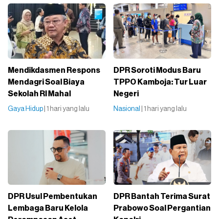
Mendikdasmen Respons
DPR Soroti Modus Baru
Mendagri Soal Biaya
TPPO Kamboja: Tur Luar
Sekolah RI Mahal
Negeri
Gaya Hidup
| 1 hari yang lalu
Nasional
| 1 hari yang lalu
DPR Usul Pembentukan
DPR Bantah Terima Surat
Lembaga Baru Kelola
Prabowo Soal Pergantian