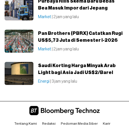
Purbaya Rilis Skema Baru Bebas
Bea Masuk Impor dari Jepang
Market
| 2 jam yang lalu
Pan Brothers (PBRX) Catatkan Rugi
US$5,73 Juta di Semester I-2026
Market
| 2 jam yang lalu
Saudi Korting Harga Minyak Arab
Light bagi Asia Jadi US$2/Barel
Energi
| 3 jam yang lalu
Tentang Kami
Redaksi
Pedoman Media Siber
Karir