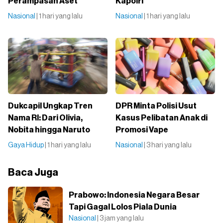
Perampasan Aset
Kapolri
Nasional
| 1 hari yang lalu
Nasional
| 1 hari yang lalu
Dukcapil Ungkap Tren
DPR Minta Polisi Usut
Nama RI: Dari Olivia,
Kasus Pelibatan Anak di
Nobita hingga Naruto
Promosi Vape
Gaya Hidup
| 1 hari yang lalu
Nasional
| 3 hari yang lalu
Baca Juga
Prabowo: Indonesia Negara Besar
Tapi Gagal Lolos Piala Dunia
Nasional
| 3 jam yang lalu