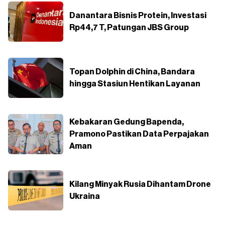
Danantara Bisnis Protein, Investasi
Rp44,7 T, Patungan JBS Group
Topan Dolphin di China, Bandara
hingga Stasiun Hentikan Layanan
Kebakaran Gedung Bapenda,
Pramono Pastikan Data Perpajakan
Aman
Kilang Minyak Rusia Dihantam Drone
Ukraina