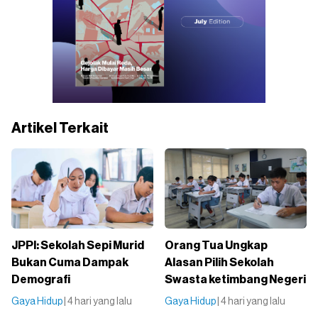
Artikel Terkait
JPPI: Sekolah Sepi Murid
Orang Tua Ungkap
Bukan Cuma Dampak
Alasan Pilih Sekolah
Demografi
Swasta ketimbang Negeri
Gaya Hidup
| 4 hari yang lalu
Gaya Hidup
| 4 hari yang lalu