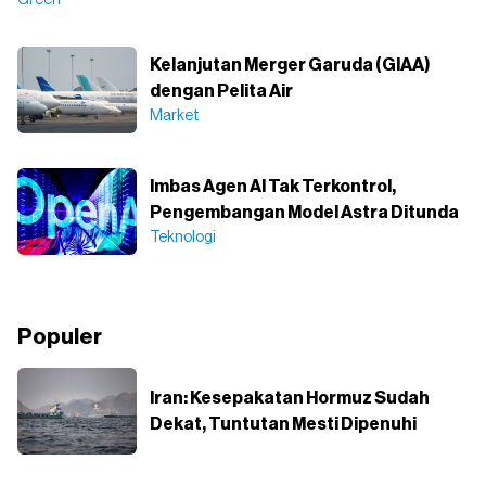
Green
Kelanjutan Merger Garuda (GIAA)
dengan Pelita Air
Market
Imbas Agen AI Tak Terkontrol,
Pengembangan Model Astra Ditunda
Teknologi
Populer
Iran: Kesepakatan Hormuz Sudah
Dekat, Tuntutan Mesti Dipenuhi