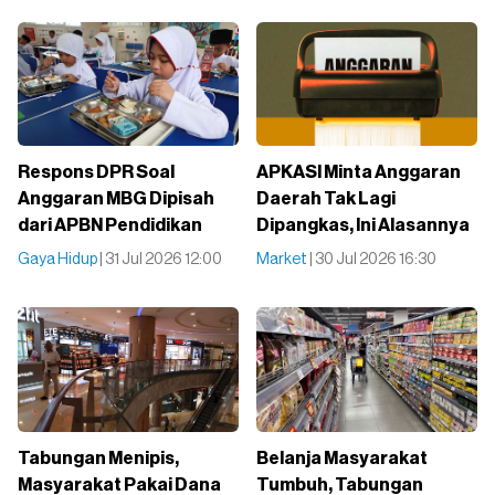
Respons DPR Soal
APKASI Minta Anggaran
Anggaran MBG Dipisah
Daerah Tak Lagi
dari APBN Pendidikan
Dipangkas, Ini Alasannya
Gaya Hidup
| 31 Jul 2026 12:00
Market
| 30 Jul 2026 16:30
Tabungan Menipis,
Belanja Masyarakat
Masyarakat Pakai Dana
Tumbuh, Tabungan