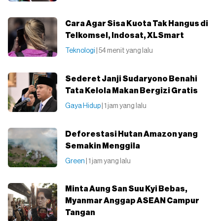
Cara Agar Sisa Kuota Tak Hangus di
Telkomsel, Indosat, XLSmart
Teknologi
| 54 menit yang lalu
Sederet Janji Sudaryono Benahi
Tata Kelola Makan Bergizi Gratis
Gaya Hidup
| 1 jam yang lalu
Deforestasi Hutan Amazon yang
Semakin Menggila
Green
| 1 jam yang lalu
Minta Aung San Suu Kyi Bebas,
Myanmar Anggap ASEAN Campur
Tangan