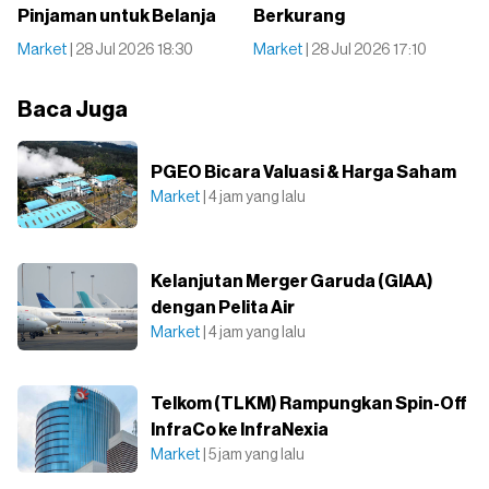
Pinjaman untuk Belanja
Berkurang
Market
| 28 Jul 2026 18:30
Market
| 28 Jul 2026 17:10
Baca Juga
PGEO Bicara Valuasi & Harga Saham
Market
| 4 jam yang lalu
Kelanjutan Merger Garuda (GIAA)
dengan Pelita Air
Market
| 4 jam yang lalu
Telkom (TLKM) Rampungkan Spin-Off
InfraCo ke InfraNexia
Market
| 5 jam yang lalu