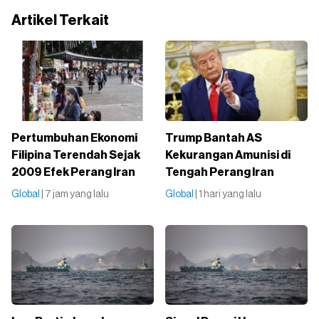
Artikel Terkait
Pertumbuhan Ekonomi
Trump Bantah AS
Filipina Terendah Sejak
Kekurangan Amunisi di
2009 Efek Perang Iran
Tengah Perang Iran
Global
| 7 jam yang lalu
Global
| 1 hari yang lalu