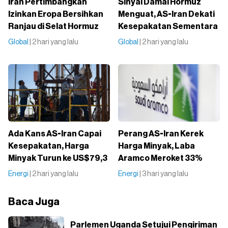
Iran Pertimbangkan
Sinyal Damai Hormuz
Izinkan Eropa Bersihkan
Menguat, AS-Iran Dekati
Ranjau di Selat Hormuz
Kesepakatan Sementara
Global
| 2 hari yang lalu
Global
| 2 hari yang lalu
Ada Kans AS-Iran Capai
Perang AS-Iran Kerek
Kesepakatan, Harga
Harga Minyak, Laba
Minyak Turun ke US$79,3
Aramco Meroket 33%
Energi
| 2 hari yang lalu
Energi
| 3 hari yang lalu
Baca Juga
Parlemen Uganda Setujui Pengiriman