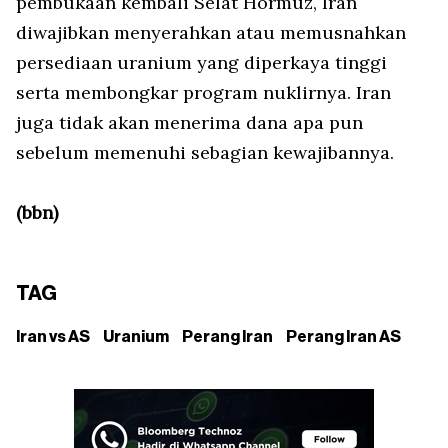
pembukaan kembali Selat Hormuz, Iran
diwajibkan menyerahkan atau memusnahkan
persediaan uranium yang diperkaya tinggi
serta membongkar program nuklirnya. Iran
juga tidak akan menerima dana apa pun
sebelum memenuhi sebagian kewajibannya.
(bbn)
TAG
Iran vs AS
Uranium
Perang Iran
Perang Iran AS