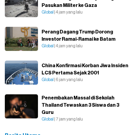
Pasukan Militer ke Gaza
Global
| 4 jam yang lalu
Perang Dagang Trump Dorong
Investor Ramai-Ramai ke Batam
Global
| 4 jam yang lalu
China Konfirmasi Korban Jiwa Insiden
LCS Pertama Sejak 2001
Global
| 6 jam yang lalu
Penembakan Massal di Sekolah
Thailand Tewaskan 3 Siswa dan 3
Guru
Global
| 7 jam yang lalu