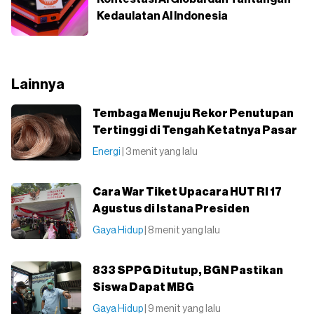
Kedaulatan AI Indonesia
Lainnya
Tembaga Menuju Rekor Penutupan
Tertinggi di Tengah Ketatnya Pasar
Energi
| 3 menit yang lalu
Cara War Tiket Upacara HUT RI 17
Agustus di Istana Presiden
Gaya Hidup
| 8 menit yang lalu
833 SPPG Ditutup, BGN Pastikan
Siswa Dapat MBG
Gaya Hidup
| 9 menit yang lalu