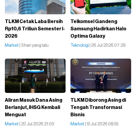
TLKM Cetak Laba Bersih
Telkomsel Gandeng
Rp10,6 Triliun Semester I-
Samsung Hadirkan Halo
2026
Optima Galaxy
Market
| 3 hari yang lalu
Teknologi
| 26 Jul 2026 07:29
Aliran Masuk Dana Asing
TLKM Diborong Asing di
Berlanjut, IHSG Kembali
Tengah Transformasi
Menguat
Bisnis
Market
| 20 Jul 2026 21:00
Market
| 15 Jul 2026 08:55