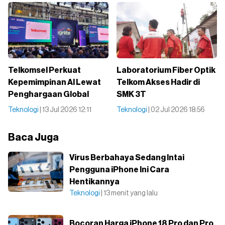
Telkomsel Perkuat
Laboratorium Fiber Optik
Kepemimpinan AI Lewat
Telkom Akses Hadir di
Penghargaan Global
SMK 3T
Teknologi
| 13 Jul 2026 12:11
Teknologi
| 02 Jul 2026 18:56
Baca Juga
Virus Berbahaya Sedang Intai
Pengguna iPhone Ini Cara
Hentikannya
Teknologi
| 13 menit yang lalu
Bocoran Harga iPhone 18 Pro dan Pro