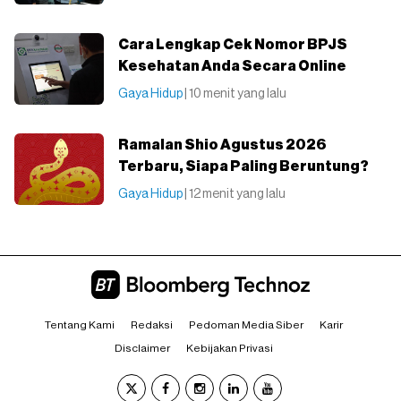
Cara Lengkap Cek Nomor BPJS
Kesehatan Anda Secara Online
Gaya Hidup
| 10 menit yang lalu
Ramalan Shio Agustus 2026
Terbaru, Siapa Paling Beruntung?
Gaya Hidup
| 12 menit yang lalu
Tentang Kami
Redaksi
Pedoman Media Siber
Karir
Disclaimer
Kebijakan Privasi