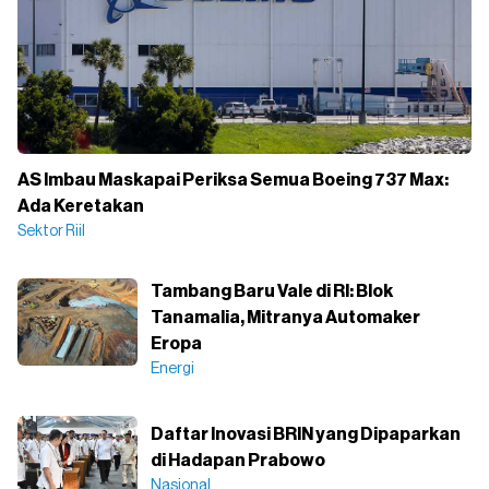
AS Imbau Maskapai Periksa Semua Boeing 737 Max:
Ada Keretakan
Sektor Riil
Tambang Baru Vale di RI: Blok
Tanamalia, Mitranya Automaker
Eropa
Energi
Daftar Inovasi BRIN yang Dipaparkan
di Hadapan Prabowo
Nasional