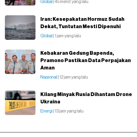
Global
| 45 menit yang lalu
Iran: Kesepakatan Hormuz Sudah
Dekat, Tuntutan Mesti Dipenuhi
Global
| 1 jam yang lalu
Kebakaran Gedung Bapenda,
Pramono Pastikan Data Perpajakan
Aman
Nasional
| 12 jam yang lalu
Kilang Minyak Rusia Dihantam Drone
Ukraina
Energi
| 13 jam yang lalu