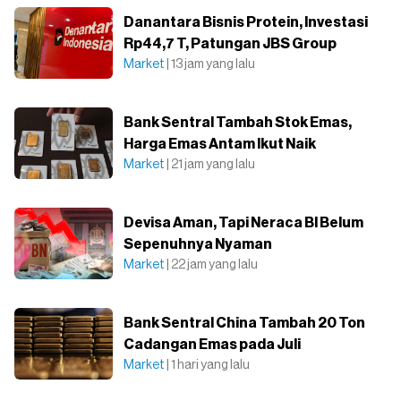
Danantara Bisnis Protein, Investasi
Rp44,7 T, Patungan JBS Group
Market
| 13 jam yang lalu
Bank Sentral Tambah Stok Emas,
Harga Emas Antam Ikut Naik
Market
| 21 jam yang lalu
Devisa Aman, Tapi Neraca BI Belum
Sepenuhnya Nyaman
Market
| 22 jam yang lalu
Bank Sentral China Tambah 20 Ton
Cadangan Emas pada Juli
Market
| 1 hari yang lalu