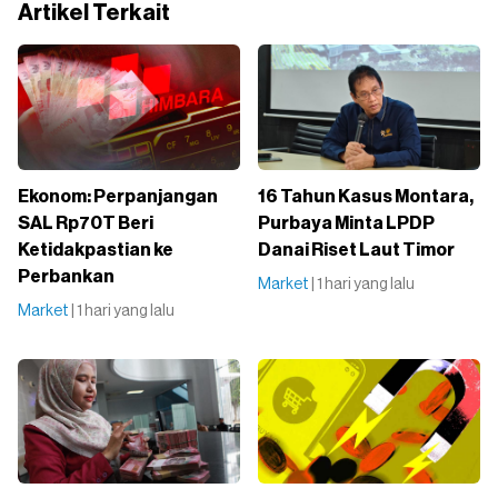
Artikel Terkait
Ekonom: Perpanjangan
16 Tahun Kasus Montara,
SAL Rp70T Beri
Purbaya Minta LPDP
Ketidakpastian ke
Danai Riset Laut Timor
Perbankan
Market
| 1 hari yang lalu
Market
| 1 hari yang lalu