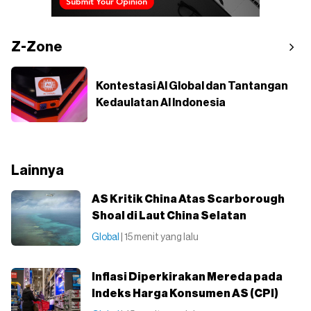
Z-Zone
Kontestasi AI Global dan Tantangan
Kedaulatan AI Indonesia
Lainnya
AS Kritik China Atas Scarborough
Shoal di Laut China Selatan
Global
| 15 menit yang lalu
Inflasi Diperkirakan Mereda pada
Indeks Harga Konsumen AS (CPI)