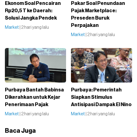
Ekonom Soal Pencairan
Pakar Soal Penundaan
Rp20,5 T ke Daerah:
Pajak Marketplace:
Solusi Jangka Pendek
Preseden Buruk
Perpajakan
Market
| 2 hari yang lalu
Market
| 2 hari yang lalu
Purbaya Bantah Babinsa
Purbaya: Pemerintah
Dikerahkan untuk Kejar
Siapkan Stimulus
Penerimaan Pajak
Antisipasi Dampak El Nino
Market
| 2 hari yang lalu
Market
| 2 hari yang lalu
Baca Juga