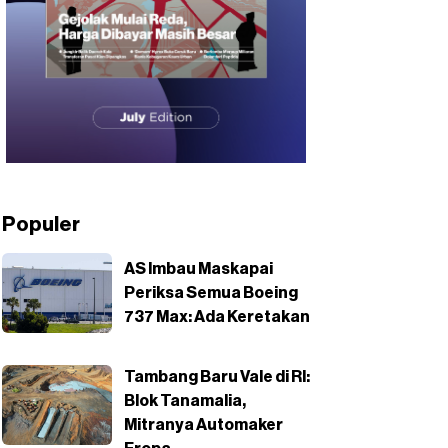
Populer
AS Imbau Maskapai
Periksa Semua Boeing
737 Max: Ada Keretakan
Tambang Baru Vale di RI:
Blok Tanamalia,
Mitranya Automaker