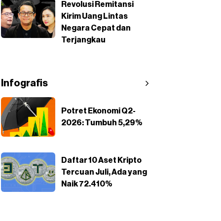
Revolusi Remitansi
Kirim Uang Lintas
Negara Cepat dan
Terjangkau
Infografis
Potret Ekonomi Q2-
2026: Tumbuh 5,29%
Daftar 10 Aset Kripto
Tercuan Juli, Ada yang
Naik 72.410%