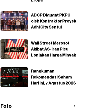
Eropa
ADCP Digugat PKPU
oleh Kontraktor Proyek
Adhi City Sentul
Wall Street Merosot
Akibat AS-Iran Picu
Lonjakan Harga Minyak
Rangkuman
Rekomendasi Saham
Hari Ini, 7 Agustus 2026
Foto