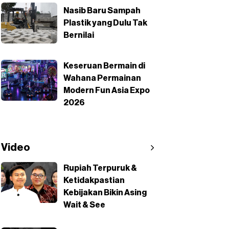
Nasib Baru Sampah
Plastik yang Dulu Tak
Bernilai
Keseruan Bermain di
Wahana Permainan
Modern Fun Asia Expo
2026
Video
Rupiah Terpuruk &
Ketidakpastian
Kebijakan Bikin Asing
Wait & See