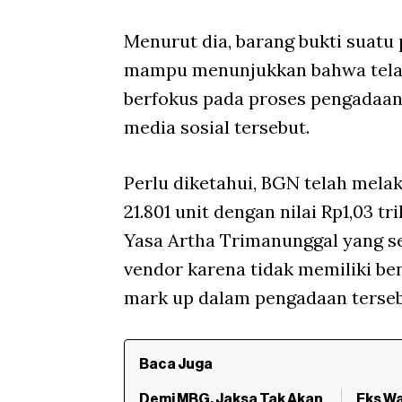
Menurut dia, barang bukti suatu
mampu menunjukkan bahwa telah t
berfokus pada proses pengadaan
media sosial tersebut.
Perlu diketahui, BGN telah mela
21.801 unit dengan nilai Rp1,03 t
Yasa Artha Trimanunggal yang s
vendor karena tidak memiliki ben
mark up dalam pengadaan terse
Baca Juga
Demi MBG, Jaksa Tak Akan
Eks W