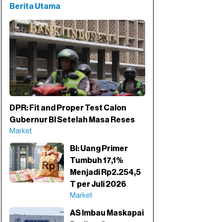
Berita Utama
DPR: Fit and Proper Test Calon
Gubernur BI Setelah Masa Reses
Market
BI: Uang Primer
Tumbuh 17,1%
Menjadi Rp2.254,5
T per Juli 2026
Market
AS Imbau Maskapai