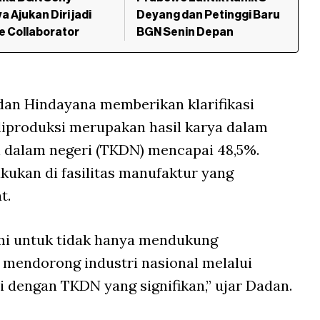
a Ajukan Diri jadi
Deyang dan Petinggi Baru
e Collaborator
BGN Senin Depan
an Hindayana memberikan klarifikasi
diproduksi merupakan hasil karya dalam
 dalam negeri (TKDN) mencapai 48,5%.
ukan di fasilitas manufaktur yang
t.
ami untuk tidak hanya mendukung
a mendorong industri nasional melalui
dengan TKDN yang signifikan,” ujar Dadan.