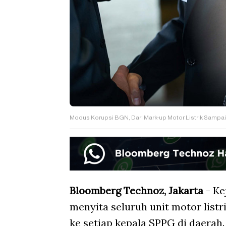
Modus Korupsi BGN, Dari Mark-up Motor Listrik Sampai
Bloomberg Technoz, Jakarta
- Ke
menyita seluruh unit motor listr
ke setiap kepala SPPG di daerah