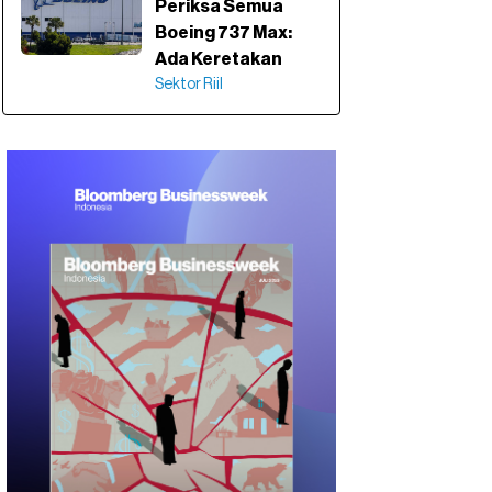
Periksa Semua
Boeing 737 Max:
Ada Keretakan
Sektor Riil