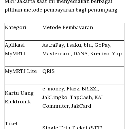
MRT Jakarta saat ini menyediakan berbagai
pilihan metode pembayaran bagi penumpang.
Kategori
Metode Pembayaran
Aplikasi
AstraPay, i.saku, blu, GoPay,
MyMRTJ
Mastercard, DANA, Kredivo, Yup
MyMRTJ Lite
QRIS
e-money, Flazz, BRIZZI,
Kartu Uang
JakLingko, TapCash, KAI
Elektronik
Commuter, JakCard
Tiket
Single Trip Ticket (STT)