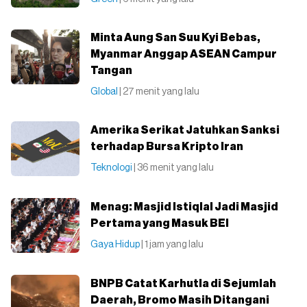
Minta Aung San Suu Kyi Bebas,
Myanmar Anggap ASEAN Campur
Tangan
Global
| 27 menit yang lalu
Amerika Serikat Jatuhkan Sanksi
terhadap Bursa Kripto Iran
Teknologi
| 36 menit yang lalu
Menag: Masjid Istiqlal Jadi Masjid
Pertama yang Masuk BEI
Gaya Hidup
| 1 jam yang lalu
BNPB Catat Karhutla di Sejumlah
Daerah, Bromo Masih Ditangani