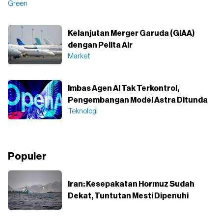
Green
Kelanjutan Merger Garuda (GIAA)
dengan Pelita Air
Market
Imbas Agen AI Tak Terkontrol,
Pengembangan Model Astra Ditunda
Teknologi
Populer
Iran: Kesepakatan Hormuz Sudah
Dekat, Tuntutan Mesti Dipenuhi