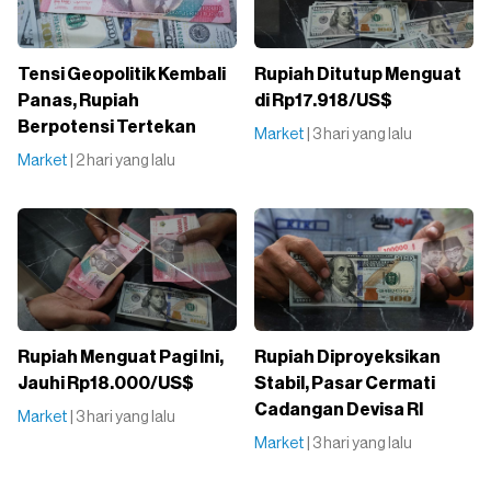
Tensi Geopolitik Kembali
Rupiah Ditutup Menguat
Panas, Rupiah
di Rp17.918/US$
Berpotensi Tertekan
Market
| 3 hari yang lalu
Market
| 2 hari yang lalu
Rupiah Menguat Pagi Ini,
Rupiah Diproyeksikan
Jauhi Rp18.000/US$
Stabil, Pasar Cermati
Cadangan Devisa RI
Market
| 3 hari yang lalu
Market
| 3 hari yang lalu