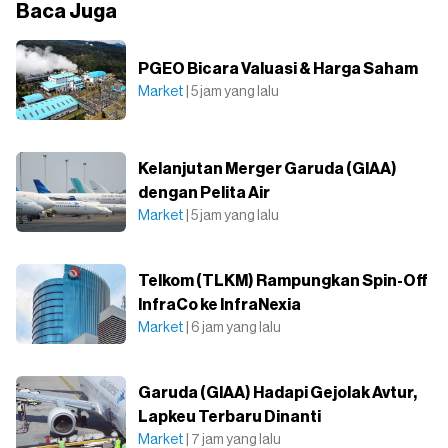
Baca Juga
PGEO Bicara Valuasi & Harga Saham
Market
| 5 jam yang lalu
Kelanjutan Merger Garuda (GIAA)
dengan Pelita Air
Market
| 5 jam yang lalu
Telkom (TLKM) Rampungkan Spin-Off
InfraCo ke InfraNexia
Market
| 6 jam yang lalu
Garuda (GIAA) Hadapi Gejolak Avtur,
Lapkeu Terbaru Dinanti
Market
| 7 jam yang lalu