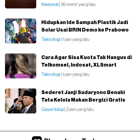
Nasional
| 36 menit yang lalu
Hidupkan Ide Sampah Plastik Jadi
Solar Usai BRIN Demo ke Prabowo
Teknologi
| 1 jam yang lalu
Cara Agar Sisa Kuota Tak Hangus di
Telkomsel, Indosat, XLSmart
Teknologi
| 1 jam yang lalu
Sederet Janji Sudaryono Benahi
Tata Kelola Makan Bergizi Gratis
Gaya Hidup
| 2 jam yang lalu