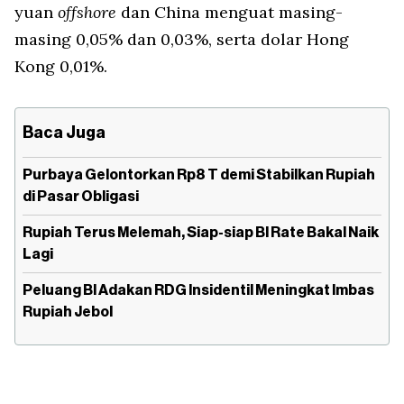
yuan
offshore
dan China menguat masing-
masing 0,05% dan 0,03%, serta dolar Hong
Kong 0,01%.
Baca Juga
Purbaya Gelontorkan Rp8 T demi Stabilkan Rupiah
di Pasar Obligasi
Rupiah Terus Melemah, Siap-siap BI Rate Bakal Naik
Lagi
Peluang BI Adakan RDG Insidentil Meningkat Imbas
Rupiah Jebol