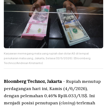
Karyawan memegang mata uang rupiah dan dolar AS di tempat
penukaran mata uang, Jakarta, Selasa (12/5/2026). (Bloomberg
Technoz/Andrean Kristianto)
Bloomberg Technoz, Jakarta
- Rupiah menutup
perdagangan hari ini, Kamis (4/6/2026),
dengan pelemahan 0,46% Rp18.033/US$. Ini
menjadi posisi penutupan (
closing
) terlemah