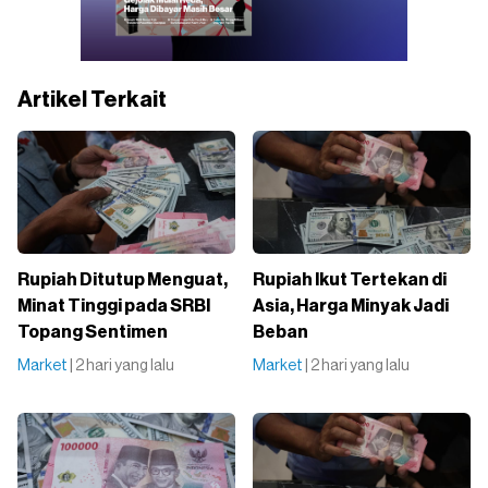
Artikel Terkait
Rupiah Ditutup Menguat,
Rupiah Ikut Tertekan di
Minat Tinggi pada SRBI
Asia, Harga Minyak Jadi
Topang Sentimen
Beban
Market
| 2 hari yang lalu
Market
| 2 hari yang lalu