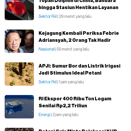
Topan Dolphin di China, Bandara
hingga Stasiun Hentikan Layanan
Sektor Riil
| 29 menit yang lalu
Kejagung Kembali Periksa Febrie
Adriansyah, 2 Orang Tak Hadir
Nasional
| 59 menit yang lalu
APJI: Sumur Bor dan Listrik Irigasi
Jadi Stimulus Ideal Petani
Sektor Riil
| 1 jam yang lalu
RI Ekspor 400 Ribu Ton Logam
Senilai Rp2,2 Triliun
Energi
| 2 jam yang lalu