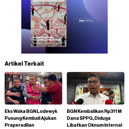
Artikel Terkait
Eks Waka BGN Lodewyk
BGN Kembalikan Rp311 M
Pusung Kembali Ajukan
Dana SPPG, Diduga
Praperadilan
Libatkan Oknum Internal