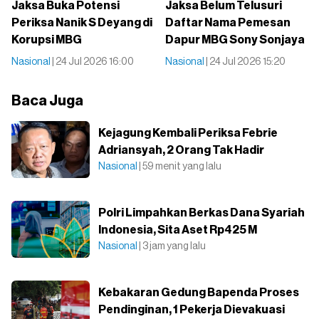
Jaksa Buka Potensi
Jaksa Belum Telusuri
Periksa Nanik S Deyang di
Daftar Nama Pemesan
Korupsi MBG
Dapur MBG Sony Sonjaya
Nasional
| 24 Jul 2026 16:00
Nasional
| 24 Jul 2026 15:20
Baca Juga
Kejagung Kembali Periksa Febrie
Adriansyah, 2 Orang Tak Hadir
Nasional
| 59 menit yang lalu
Polri Limpahkan Berkas Dana Syariah
Indonesia, Sita Aset Rp425 M
Nasional
| 3 jam yang lalu
Kebakaran Gedung Bapenda Proses
Pendinginan, 1 Pekerja Dievakuasi