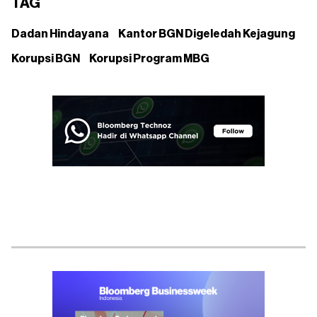
TAG
Dadan Hindayana
Kantor BGN Digeledah Kejagung
Korupsi BGN
Korupsi Program MBG