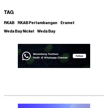
TAG
RKAB
RKAB Pertambangan
Eramet
Weda Bay Nickel
Weda Bay