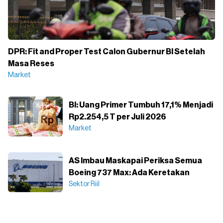
DPR: Fit and Proper Test Calon Gubernur BI Setelah
Masa Reses
Market
BI: Uang Primer Tumbuh 17,1% Menjadi
Rp2.254,5 T per Juli 2026
Market
AS Imbau Maskapai Periksa Semua
Boeing 737 Max: Ada Keretakan
Sektor Riil