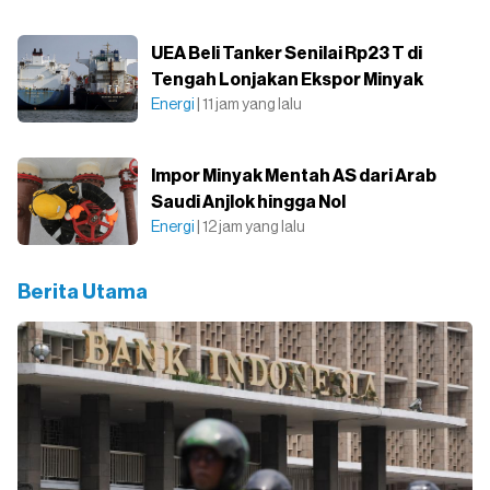
UEA Beli Tanker Senilai Rp23 T di
Tengah Lonjakan Ekspor Minyak
Energi
| 11 jam yang lalu
Impor Minyak Mentah AS dari Arab
Saudi Anjlok hingga Nol
Energi
| 12 jam yang lalu
Berita Utama