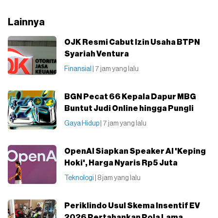
Lainnya
OJK Resmi Cabut Izin Usaha BTPN
Syariah Ventura
Finansial
| 7 jam yang lalu
BGN Pecat 66 Kepala Dapur MBG
Buntut Judi Online hingga Pungli
Gaya Hidup
| 7 jam yang lalu
OpenAI Siapkan Speaker AI 'Keping
Hoki', Harga Nyaris Rp5 Juta
Teknologi
| 8 jam yang lalu
Periklindo Usul Skema Insentif EV
2026 Pertahankan Pola Lama