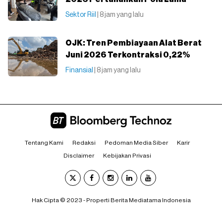
Sektor Riil
| 8 jam yang lalu
OJK: Tren Pembiayaan Alat Berat
Juni 2026 Terkontraksi 0,22%
Finansial
| 8 jam yang lalu
Tentang Kami
Redaksi
Pedoman Media Siber
Karir
Disclaimer
Kebijakan Privasi
Hak Cipta © 2023 - Properti Berita Mediatama Indonesia