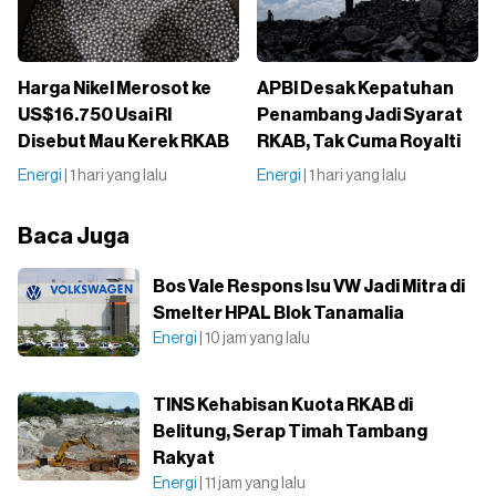
Harga Nikel Merosot ke
APBI Desak Kepatuhan
US$16.750 Usai RI
Penambang Jadi Syarat
Disebut Mau Kerek RKAB
RKAB, Tak Cuma Royalti
Energi
| 1 hari yang lalu
Energi
| 1 hari yang lalu
Baca Juga
Bos Vale Respons Isu VW Jadi Mitra di
Smelter HPAL Blok Tanamalia
Energi
| 10 jam yang lalu
TINS Kehabisan Kuota RKAB di
Belitung, Serap Timah Tambang
Rakyat
Energi
| 11 jam yang lalu