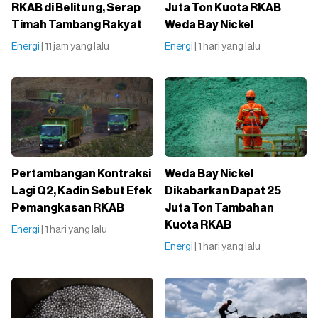
RKAB di Belitung, Serap
Juta Ton Kuota RKAB
Timah Tambang Rakyat
Weda Bay Nickel
Energi
| 11 jam yang lalu
Energi
| 1 hari yang lalu
Pertambangan Kontraksi
Weda Bay Nickel
Lagi Q2, Kadin Sebut Efek
Dikabarkan Dapat 25
Pemangkasan RKAB
Juta Ton Tambahan
Kuota RKAB
Energi
| 1 hari yang lalu
Energi
| 1 hari yang lalu