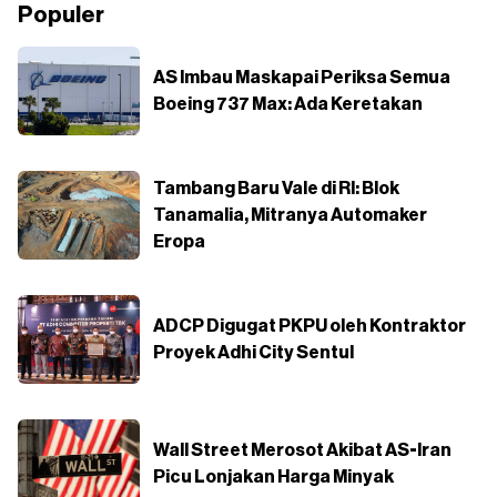
Populer
AS Imbau Maskapai Periksa Semua
Boeing 737 Max: Ada Keretakan
Tambang Baru Vale di RI: Blok
Tanamalia, Mitranya Automaker
Eropa
ADCP Digugat PKPU oleh Kontraktor
Proyek Adhi City Sentul
Wall Street Merosot Akibat AS-Iran
Picu Lonjakan Harga Minyak