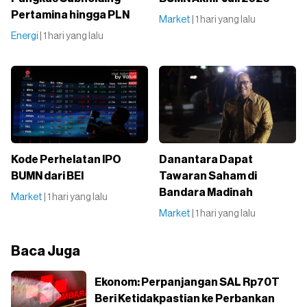
Pertamina hingga PLN
Market
| 1 hari yang lalu
Energi
| 1 hari yang lalu
Kode Perhelatan IPO
Danantara Dapat
BUMN dari BEI
Tawaran Saham di
Bandara Madinah
Market
| 1 hari yang lalu
Market
| 1 hari yang lalu
Baca Juga
Ekonom: Perpanjangan SAL Rp70T
Beri Ketidakpastian ke Perbankan