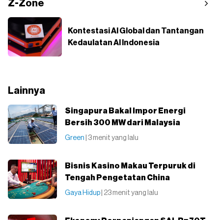
Z-Zone
Kontestasi AI Global dan Tantangan
Kedaulatan AI Indonesia
Lainnya
Singapura Bakal Impor Energi
Bersih 300 MW dari Malaysia
Green
| 3 menit yang lalu
Bisnis Kasino Makau Terpuruk di
Tengah Pengetatan China
Gaya Hidup
| 23 menit yang lalu