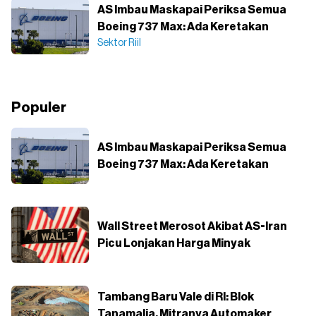
AS Imbau Maskapai Periksa Semua
Boeing 737 Max: Ada Keretakan
Sektor Riil
Populer
AS Imbau Maskapai Periksa Semua
Boeing 737 Max: Ada Keretakan
Wall Street Merosot Akibat AS-Iran
Picu Lonjakan Harga Minyak
Tambang Baru Vale di RI: Blok
Tanamalia, Mitranya Automaker