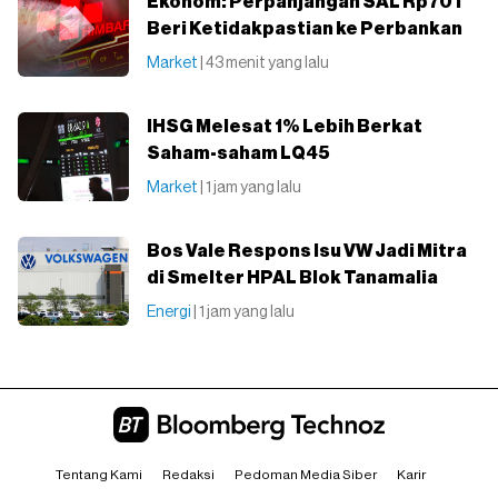
Ekonom: Perpanjangan SAL Rp70T
Beri Ketidakpastian ke Perbankan
Market
| 43 menit yang lalu
IHSG Melesat 1% Lebih Berkat
Saham-saham LQ45
Market
| 1 jam yang lalu
Bos Vale Respons Isu VW Jadi Mitra
di Smelter HPAL Blok Tanamalia
Energi
| 1 jam yang lalu
Tentang Kami
Redaksi
Pedoman Media Siber
Karir