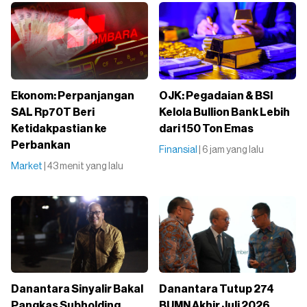
Ekonom: Perpanjangan
OJK: Pegadaian & BSI
SAL Rp70T Beri
Kelola Bullion Bank Lebih
Ketidakpastian ke
dari 150 Ton Emas
Perbankan
Finansial
| 6 jam yang lalu
Market
| 43 menit yang lalu
Danantara Sinyalir Bakal
Danantara Tutup 274
Pangkas Subholding
BUMN Akhir Juli 2026