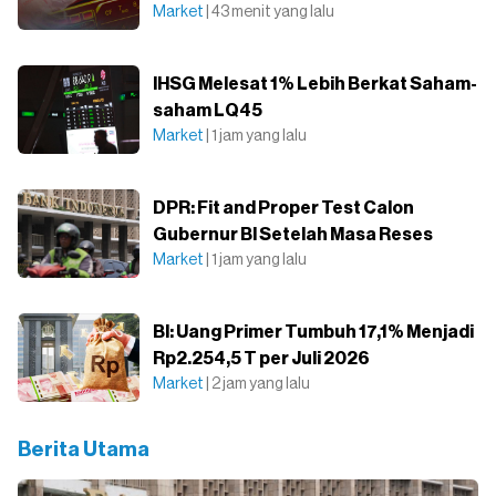
Market
| 43 menit yang lalu
IHSG Melesat 1% Lebih Berkat Saham-
saham LQ45
Market
| 1 jam yang lalu
DPR: Fit and Proper Test Calon
Gubernur BI Setelah Masa Reses
Market
| 1 jam yang lalu
BI: Uang Primer Tumbuh 17,1% Menjadi
Rp2.254,5 T per Juli 2026
Market
| 2 jam yang lalu
Berita Utama