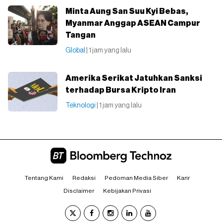
Minta Aung San Suu Kyi Bebas,
Myanmar Anggap ASEAN Campur
Tangan
Global
| 1 jam yang lalu
Amerika Serikat Jatuhkan Sanksi
terhadap Bursa Kripto Iran
Teknologi
| 1 jam yang lalu
Tentang Kami
Redaksi
Pedoman Media Siber
Karir
Disclaimer
Kebijakan Privasi