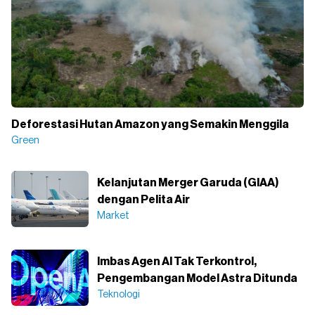
Deforestasi Hutan Amazon yang Semakin Menggila
Green
Kelanjutan Merger Garuda (GIAA)
dengan Pelita Air
Market
Imbas Agen AI Tak Terkontrol,
Pengembangan Model Astra Ditunda
Teknologi