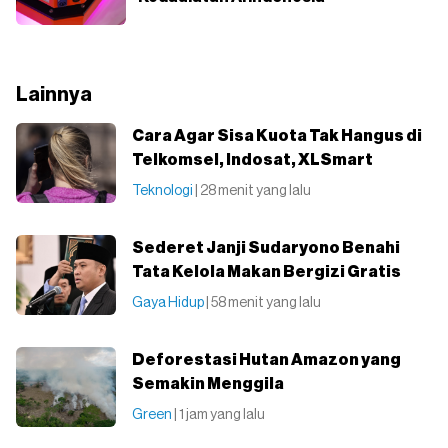
Lainnya
Cara Agar Sisa Kuota Tak Hangus di
Telkomsel, Indosat, XLSmart
Teknologi
| 28 menit yang lalu
Sederet Janji Sudaryono Benahi
Tata Kelola Makan Bergizi Gratis
Gaya Hidup
| 58 menit yang lalu
Deforestasi Hutan Amazon yang
Semakin Menggila
Green
| 1 jam yang lalu