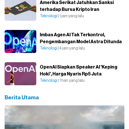
Amerika Serikat Jatuhkan Sanksi
terhadap Bursa Kripto Iran
Teknologi
| 1 jam yang lalu
Imbas Agen AI Tak Terkontrol,
Pengembangan Model Astra Ditunda
Teknologi
| 4 jam yang lalu
OpenAI Siapkan Speaker AI 'Keping
Hoki', Harga Nyaris Rp5 Juta
Teknologi
| 1 hari yang lalu
Berita Utama