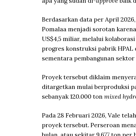
apa yang sudah di-
approve
baik d
Berdasarkan data per April 2026
Pomalaa menjadi sorotan karena 
US$4,5 miliar, melalui kolaboras
progres konstruksi pabrik HPAL d
sementara pembangunan sektor
Proyek tersebut diklaim menyerap
ditargetkan mulai berproduksi p
sebanyak 120.000 ton
mixed hydro
Pada 28 Februari 2026, Vale tela
proyek tersebut. Perseroan mena
bulan, atau sekitar 9.677 ton per h