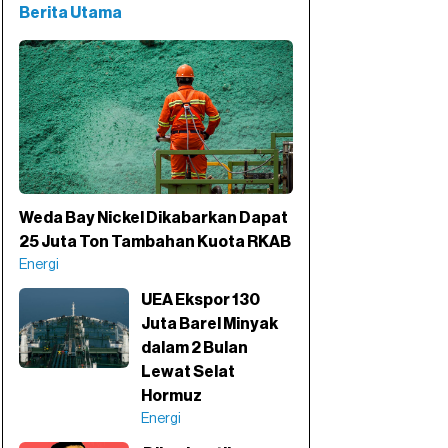
Berita Utama
Weda Bay Nickel Dikabarkan Dapat
25 Juta Ton Tambahan Kuota RKAB
Energi
UEA Ekspor 130
Juta Barel Minyak
dalam 2 Bulan
Lewat Selat
Hormuz
Energi