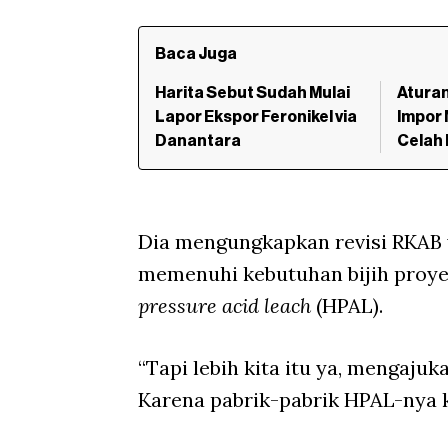
Baca Juga
Harita Sebut Sudah Mulai
Aturan
Lapor Ekspor Feronikel via
Impor 
Danantara
Celah 
Dia mengungkapkan revisi RKAB 
memenuhi kebutuhan bijih proye
pressure acid leach
(HPAL).
“Tapi lebih kita itu ya, mengaju
Karena pabrik-pabrik HPAL-nya k