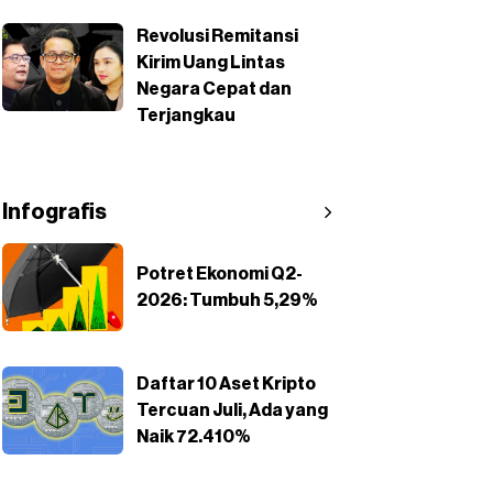
Revolusi Remitansi
Kirim Uang Lintas
Negara Cepat dan
Terjangkau
Infografis
Potret Ekonomi Q2-
2026: Tumbuh 5,29%
Daftar 10 Aset Kripto
Tercuan Juli, Ada yang
Naik 72.410%