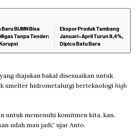
 Baru BUMN Bisa
Ekspor Produk Tambang
Migas Tanpa Tender:
Januari–April Turun 8,4%,
Korupsi
Dipicu Batu Bara
yang diajukan bakal disesuaikan untuk
k smelter hidrometalurgi berteknologi
high
kan untuk memenuhi komitmen kita, kan.
an udah mau jadi,” ujar Anto.