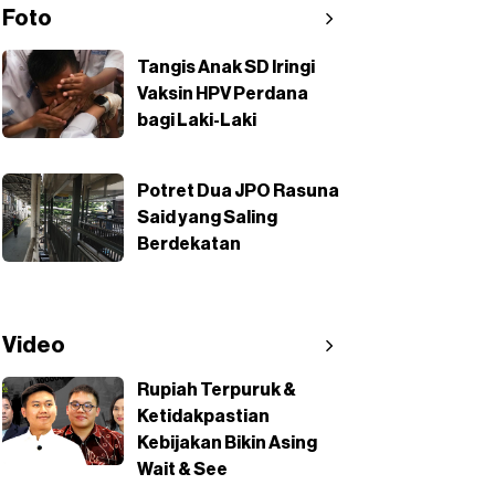
Foto
Tangis Anak SD Iringi
Vaksin HPV Perdana
bagi Laki-Laki
Potret Dua JPO Rasuna
Said yang Saling
Berdekatan
Video
Rupiah Terpuruk &
Ketidakpastian
Kebijakan Bikin Asing
Wait & See