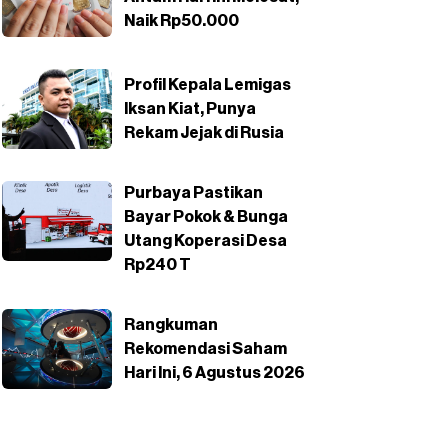
Naik Rp50.000
Profil Kepala Lemigas
Iksan Kiat, Punya
Rekam Jejak di Rusia
Purbaya Pastikan
Bayar Pokok & Bunga
Utang Koperasi Desa
Rp240 T
Rangkuman
Rekomendasi Saham
Hari Ini, 6 Agustus 2026