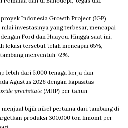
i Pomalaa dan di Bahodopi,” tegas dia.
, proyek Indonesia Growth Project (IGP)
nilai investasinya yang terbesar, mencapai
i dengan Ford dan Huayou. Hingga saat ini,
i lokasi tersebut telah mencapai 65%,
 tambang menyentuh 72%.
 lebih dari 5.000 tenaga kerja dan
ada Agustus 2026 dengan kapasitas
xide precipitate
(MHP) per tahun.
h menjual bijih nikel pertama dari tambang di
rgetkan produksi 300.000 ton limonit per
ari.