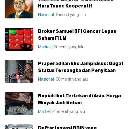
Hary Tanoe Kooperatif
Nasional
| 6 menit yang lalu
Broker Samuel (IF) Gencar Lepas
Saham FILM
Market
| 21 menit yang lalu
Praperadilan Eks Jampidsus: Gugat
Status Tersangka dan Penyitaan
Nasional
| 36 menit yang lalu
Rupiah Ikut Tertekan di Asia, Harga
Minyak Jadi Beban
Market
| 45 menit yang lalu
Daftar Inovasi BRIN yang