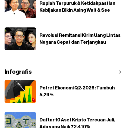
Rupiah Terpuruk & Ketidakpastian
Kebijakan Bikin Asing Wait & See
Revolusi Remitansi Kirim Uang Lintas
Negara Cepat dan Terjangkau
Infografis
Potret Ekonomi Q2-2026: Tumbuh
5,29%
Daftar 10 Aset Kripto Tercuan Juli,
Ada yang Naik 72.410%