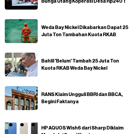
Bunga Utang Koperasi Desa Rp240 T
Weda Bay Nickel Dikabarkan Dapat 25
Juta Ton Tambahan Kuota RKAB
Bahlil 'Belum' Tambah 25 Juta Ton
Kuota RKAB Weda Bay Nickel
RANS Klaim Ungguli BBRI dan BBCA,
Begini Faktanya
HP AQUOS Wish6 dari Sharp Diklaim