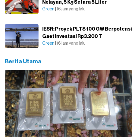
Nelayan, 5 Kg Setara 5 Liter
Green
| 16 jam yang lalu
IESR: Proyek PLTS 100 GW Berpotensi
Gaet Investasi Rp3.200 T
Green
| 16 jam yang lalu
Berita Utama