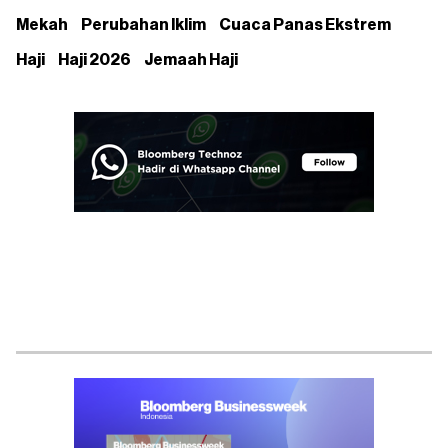
Mekah
Perubahan Iklim
Cuaca Panas Ekstrem
Haji
Haji 2026
Jemaah Haji