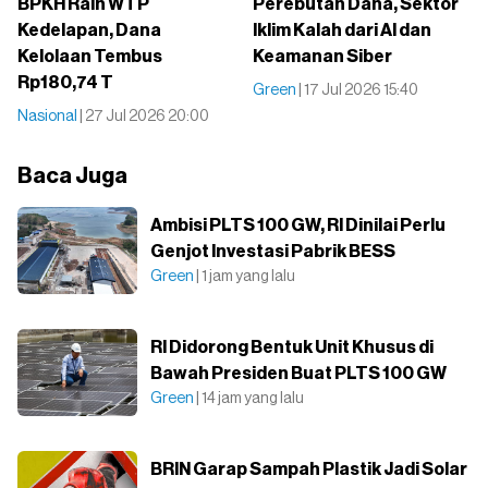
BPKH Raih WTP
Perebutan Dana, Sektor
Kedelapan, Dana
Iklim Kalah dari AI dan
Kelolaan Tembus
Keamanan Siber
Rp180,74 T
Green
| 17 Jul 2026 15:40
Nasional
| 27 Jul 2026 20:00
Baca Juga
Ambisi PLTS 100 GW, RI Dinilai Perlu
Genjot Investasi Pabrik BESS
Green
| 1 jam yang lalu
RI Didorong Bentuk Unit Khusus di
Bawah Presiden Buat PLTS 100 GW
Green
| 14 jam yang lalu
BRIN Garap Sampah Plastik Jadi Solar