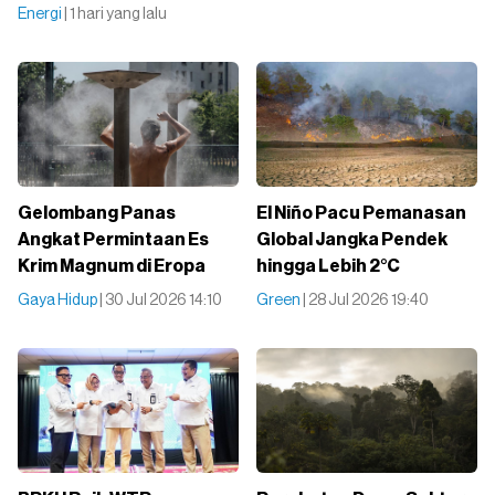
Energi
| 1 hari yang lalu
Gelombang Panas
El Niño Pacu Pemanasan
Angkat Permintaan Es
Global Jangka Pendek
Krim Magnum di Eropa
hingga Lebih 2°C
Gaya Hidup
| 30 Jul 2026 14:10
Green
| 28 Jul 2026 19:40