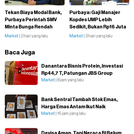
Tekan Biaya Modal Bank,
Purbaya: Gaji Manajer
Purbaya Perintah SMV
Kopdes UMP Lebih
Minta Bunga Rendah
Sedikit, Bukan Rp16 Juta
Market
| 2 hari yang lalu
Market
| 3 hari yang lalu
Baca Juga
Danantara Bisnis Protein, Investasi
Rp44,7 T, Patungan JBS Group
Market
| 8 jam yang lalu
Bank Sentral Tambah Stok Emas,
Harga Emas Antam Ikut Naik
Market
| 16 jam yang lalu
Devisa Aman, Tapi Neraca BI Belum