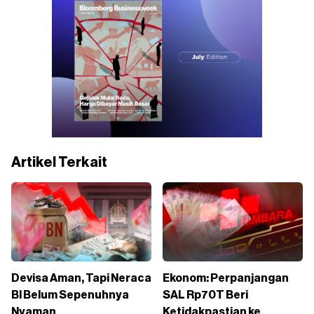
Artikel Terkait
Devisa Aman, Tapi Neraca
Ekonom: Perpanjangan
BI Belum Sepenuhnya
SAL Rp70T Beri
Nyaman
Ketidakpastian ke