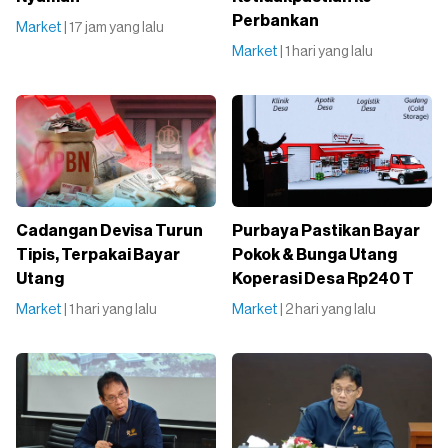
Perbankan
Market
| 17 jam yang lalu
Market
| 1 hari yang lalu
Cadangan Devisa Turun
Purbaya Pastikan Bayar
Tipis, Terpakai Bayar
Pokok & Bunga Utang
Utang
Koperasi Desa Rp240 T
Market
| 1 hari yang lalu
Market
| 2 hari yang lalu