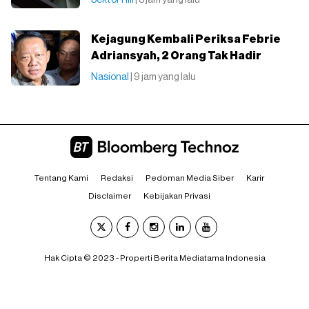
Sektor Riil
| 8 jam yang lalu
Kejagung Kembali Periksa Febrie
Adriansyah, 2 Orang Tak Hadir
Nasional
| 9 jam yang lalu
Tentang Kami
Redaksi
Pedoman Media Siber
Karir
Disclaimer
Kebijakan Privasi
Hak Cipta © 2023 - Properti Berita Mediatama Indonesia