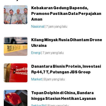
Kebakaran Gedung Bapenda,
Pramono Pastikan Data Perpajakan
Aman
Nasional
| 7 jam yang lalu
Kilang Minyak Rusia Dihantam Drone
Ukraina
Energi
| 7 jam yang lalu
Danantara Bisnis Protein, Investasi
Rp44,7 T, Patungan JBS Group
Market
| 8 jam yang lalu
Topan Dolphin di China, Bandara
hingga Stasiun Hentikan Layanan