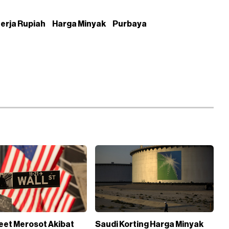
nerja Rupiah
Harga Minyak
Purbaya
reet Merosot Akibat
Saudi Korting Harga Minyak