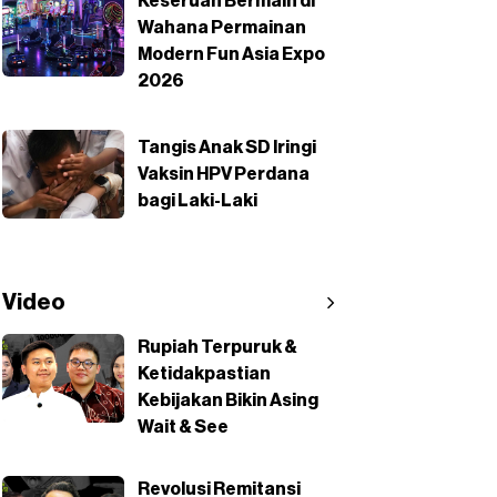
Keseruan Bermain di
Wahana Permainan
Modern Fun Asia Expo
2026
Tangis Anak SD Iringi
Vaksin HPV Perdana
bagi Laki-Laki
Video
Rupiah Terpuruk &
Ketidakpastian
Kebijakan Bikin Asing
Wait & See
Revolusi Remitansi