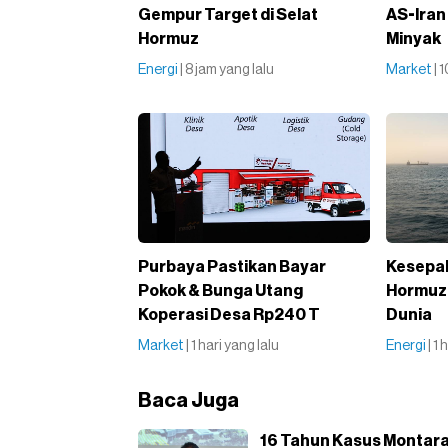
Gempur Target di Selat
AS-Iran
Hormuz
Minyak
Energi
| 8 jam yang lalu
Market
| 
Purbaya Pastikan Bayar
Kesepak
Pokok & Bunga Utang
Hormuz 
Koperasi Desa Rp240 T
Dunia
Market
| 1 hari yang lalu
Energi
| 1
Baca Juga
16 Tahun Kasus Montara