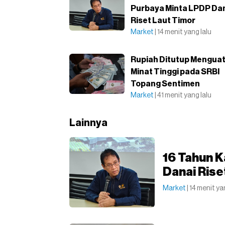
Purbaya Minta LPDP Da
Riset Laut Timor
Market
| 14 menit yang lalu
Rupiah Ditutup Menguat
Minat Tinggi pada SRBI
Topang Sentimen
Market
| 41 menit yang lalu
Lainnya
16 Tahun 
Danai Rise
Market
| 14 menit ya