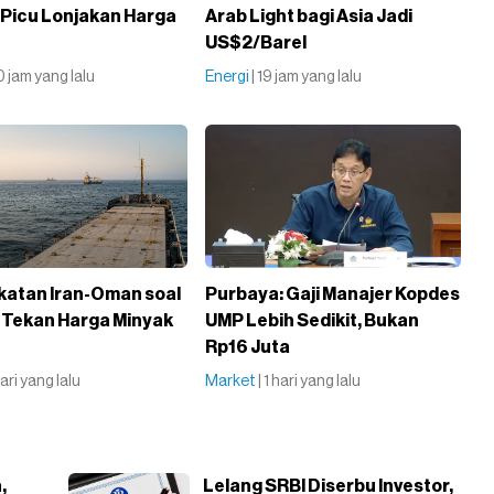
 Picu Lonjakan Harga
Arab Light bagi Asia Jadi
US$2/Barel
10 jam yang lalu
Energi
| 19 jam yang lalu
atan Iran-Oman soal
Purbaya: Gaji Manajer Kopdes
Tekan Harga Minyak
UMP Lebih Sedikit, Bukan
Rp16 Juta
 hari yang lalu
Market
| 1 hari yang lalu
,
Lelang SRBI Diserbu Investor,