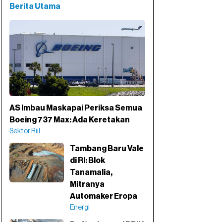
Berita Utama
AS Imbau Maskapai Periksa Semua
Boeing 737 Max: Ada Keretakan
Sektor Riil
Tambang Baru Vale
di RI: Blok
Tanamalia,
Mitranya
Automaker Eropa
Energi