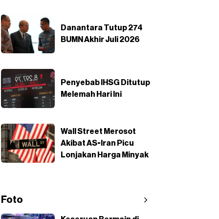
Danantara Tutup 274
BUMN Akhir Juli 2026
Penyebab IHSG Ditutup
Melemah Hari Ini
Wall Street Merosot
Akibat AS-Iran Picu
Lonjakan Harga Minyak
Foto