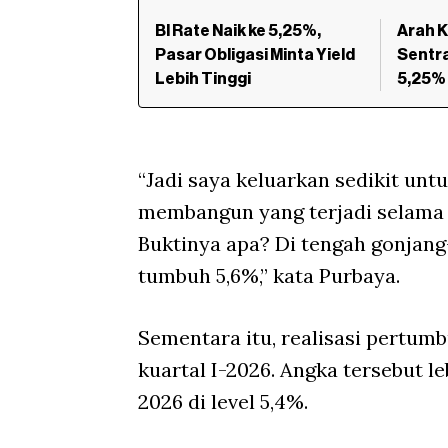
BI Rate Naik ke 5,25%,
Arah K
Pasar Obligasi Minta Yield
Sentra
Lebih Tinggi
5,25%
“Jadi saya keluarkan sedikit unt
membangun yang terjadi selama in
Buktinya apa? Di tengah gonjang
tumbuh 5,6%,” kata Purbaya.
Sementara itu, realisasi pertumb
kuartal I-2026. Angka tersebut l
2026 di level 5,4%.