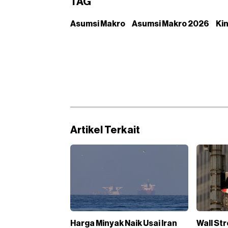
TAG
Asumsi Makro
Asumsi Makro 2026
Ki
Artikel Terkait
Harga Minyak Naik Usai Iran
Wall St