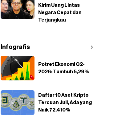
Kirim Uang Lintas
Negara Cepat dan
Terjangkau
Infografis
Potret Ekonomi Q2-
2026: Tumbuh 5,29%
Daftar 10 Aset Kripto
Tercuan Juli, Ada yang
Naik 72.410%