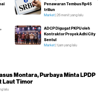
nai
Penawaran Tembus Rp45
triliun
Market
| 26 menit yang lalu
,
ADCP Digugat PKPU oleh
Kontraktor Proyek Adhi City
Sentul
Market
| 1 jam yang lalu
Kasus Montara, Purbaya Minta LPDP
t Laut Timor
ng lalu