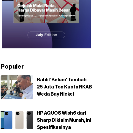
Populer
Bahlil 'Belum' Tambah
25 Juta Ton Kuota RKAB
Weda Bay Nickel
HP AQUOS Wish6 dari
Sharp Diklaim Murah, Ini
Spesifikasinya