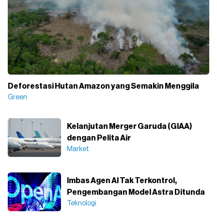
Deforestasi Hutan Amazon yang Semakin Menggila
Green
Kelanjutan Merger Garuda (GIAA)
dengan Pelita Air
Market
Imbas Agen AI Tak Terkontrol,
Pengembangan Model Astra Ditunda
Teknologi