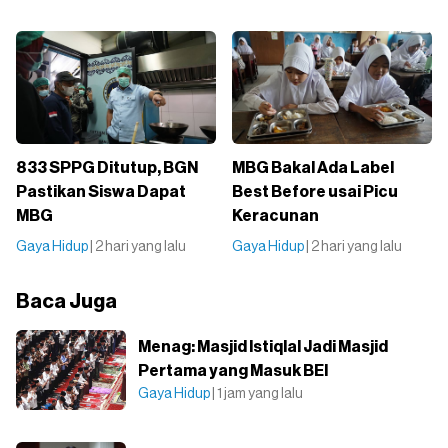
833 SPPG Ditutup, BGN
MBG Bakal Ada Label
Pastikan Siswa Dapat
Best Before usai Picu
MBG
Keracunan
Gaya Hidup
| 2 hari yang lalu
Gaya Hidup
| 2 hari yang lalu
Baca Juga
Menag: Masjid Istiqlal Jadi Masjid
Pertama yang Masuk BEI
Gaya Hidup
| 1 jam yang lalu