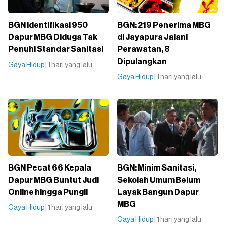
BGN Identifikasi 950
BGN: 219 Penerima MBG
Dapur MBG Diduga Tak
di Jayapura Jalani
Penuhi Standar Sanitasi
Perawatan, 8
Dipulangkan
Gaya Hidup
| 1 hari yang lalu
Gaya Hidup
| 1 hari yang lalu
BGN Pecat 66 Kepala
BGN: Minim Sanitasi,
Dapur MBG Buntut Judi
Sekolah Umum Belum
Online hingga Pungli
Layak Bangun Dapur
MBG
Gaya Hidup
| 1 hari yang lalu
Gaya Hidup
| 1 hari yang lalu