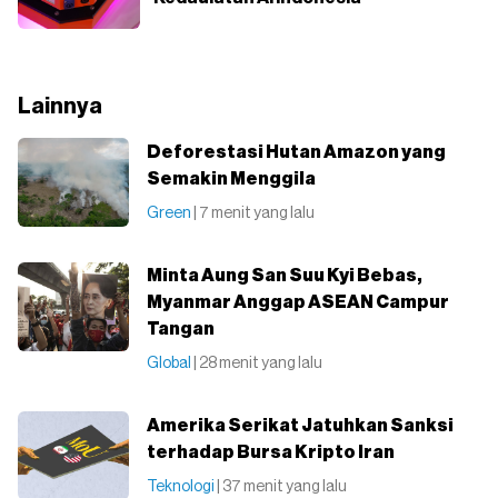
Lainnya
Deforestasi Hutan Amazon yang
Semakin Menggila
Green
| 7 menit yang lalu
Minta Aung San Suu Kyi Bebas,
Myanmar Anggap ASEAN Campur
Tangan
Global
| 28 menit yang lalu
Amerika Serikat Jatuhkan Sanksi
terhadap Bursa Kripto Iran
Teknologi
| 37 menit yang lalu