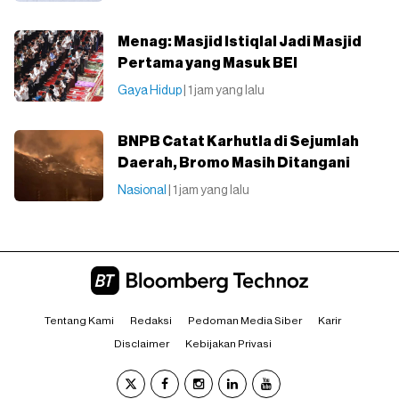
Menag: Masjid Istiqlal Jadi Masjid
Pertama yang Masuk BEI
Gaya Hidup
| 1 jam yang lalu
BNPB Catat Karhutla di Sejumlah
Daerah, Bromo Masih Ditangani
Nasional
| 1 jam yang lalu
Tentang Kami
Redaksi
Pedoman Media Siber
Karir
Disclaimer
Kebijakan Privasi