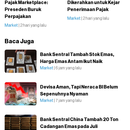
Pajak Marketplace:
Dikerahkan untuk Kejar
Preseden Buruk
Penerimaan Pajak
Perpajakan
Market
| 2 hari yang lalu
Market
| 2 hari yang lalu
Baca Juga
Bank Sentral Tambah Stok Emas,
Harga Emas Antam Ikut Naik
Market
| 6 jam yang lalu
Devisa Aman, Tapi Neraca BI Belum
Sepenuhnya Nyaman
Market
| 7 jam yang lalu
Bank Sentral China Tambah 20 Ton
Cadangan Emas pada Juli