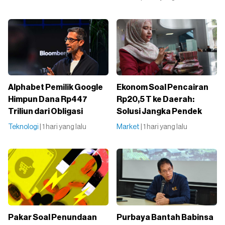
Alphabet Pemilik Google
Ekonom Soal Pencairan
Himpun Dana Rp447
Rp20,5 T ke Daerah:
Triliun dari Obligasi
Solusi Jangka Pendek
Teknologi
| 1 hari yang lalu
Market
| 1 hari yang lalu
Pakar Soal Penundaan
Purbaya Bantah Babinsa