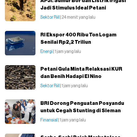
APJI: Sumur Bor dan Listrik Irigasi
Jadi Stimulus Ideal Petani
Sektor Riil
| 24 menit yang lalu
RI Ekspor 400 Ribu Ton Logam
Senilai Rp2,2 Triliun
Energi
| 1 jam yang lalu
Petani Gula Minta Relaksasi KUR
dan Benih Hadapi El Nino
Sektor Riil
| 1 jam yang lalu
BRI Dorong Penguatan Posyandu
untuk Cegah Stunting di Sleman
Finansial
| 1 jam yang lalu