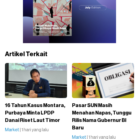
Artikel Terkait
16 Tahun Kasus Montara,
Pasar SUN Masih
Purbaya Minta LPDP
Menahan Napas, Tunggu
Danai Riset Laut Timor
Rilis Nama Gubernur BI
Baru
Market
| 1 hari yang lalu
Market
| 1 hari yang lalu