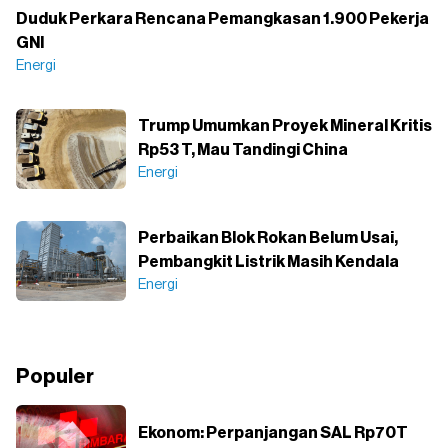
Duduk Perkara Rencana Pemangkasan 1.900 Pekerja
GNI
Energi
Trump Umumkan Proyek Mineral Kritis
Rp53 T, Mau Tandingi China
Energi
Perbaikan Blok Rokan Belum Usai,
Pembangkit Listrik Masih Kendala
Energi
Populer
Ekonom: Perpanjangan SAL Rp70T