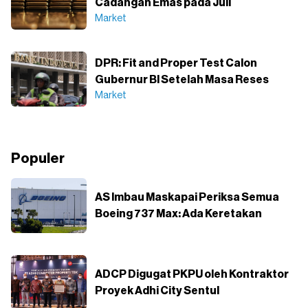
Cadangan Emas pada Juli
Market
DPR: Fit and Proper Test Calon
Gubernur BI Setelah Masa Reses
Market
Populer
AS Imbau Maskapai Periksa Semua
Boeing 737 Max: Ada Keretakan
ADCP Digugat PKPU oleh Kontraktor
Proyek Adhi City Sentul