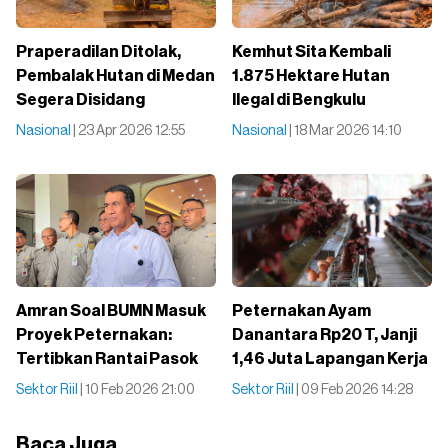
Praperadilan Ditolak,
Kemhut Sita Kembali
Pembalak Hutan di Medan
1.875 Hektare Hutan
Segera Disidang
Ilegal di Bengkulu
Nasional
| 23 Apr 2026 12:55
Nasional
| 18 Mar 2026 14:10
Amran Soal BUMN Masuk
Peternakan Ayam
Proyek Peternakan:
Danantara Rp20 T, Janji
Tertibkan Rantai Pasok
1,46 Juta Lapangan Kerja
Sektor Riil
| 10 Feb 2026 21:00
Sektor Riil
| 09 Feb 2026 14:28
Baca Juga