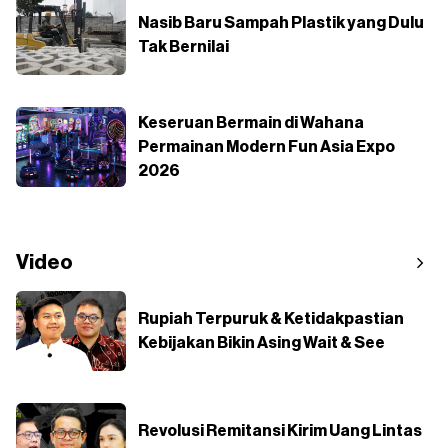
Nasib Baru Sampah Plastik yang Dulu
Tak Bernilai
Keseruan Bermain di Wahana
Permainan Modern Fun Asia Expo
2026
Video
Rupiah Terpuruk & Ketidakpastian
Kebijakan Bikin Asing Wait & See
Revolusi Remitansi Kirim Uang Lintas