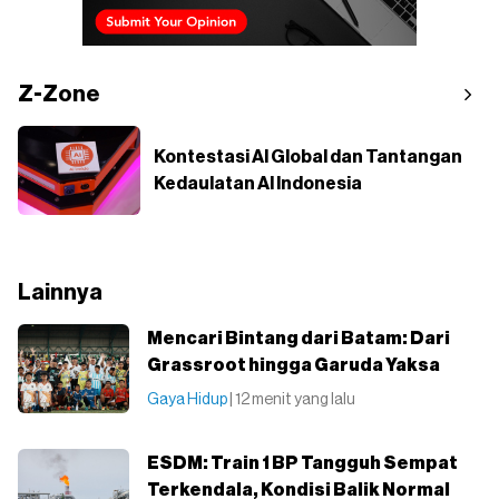
Z-Zone
Kontestasi AI Global dan Tantangan
Kedaulatan AI Indonesia
Lainnya
Mencari Bintang dari Batam: Dari
Grassroot hingga Garuda Yaksa
Gaya Hidup
| 12 menit yang lalu
ESDM: Train 1 BP Tangguh Sempat
Terkendala, Kondisi Balik Normal