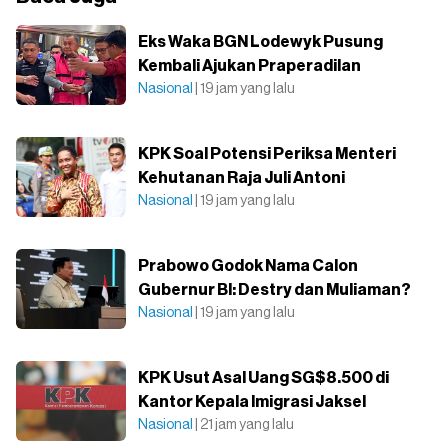
Eks Waka BGN Lodewyk Pusung
Kembali Ajukan Praperadilan
Nasional
| 19 jam yang lalu
KPK Soal Potensi Periksa Menteri
Kehutanan Raja Juli Antoni
Nasional
| 19 jam yang lalu
Prabowo Godok Nama Calon
Gubernur BI: Destry dan Muliaman?
Nasional
| 19 jam yang lalu
KPK Usut Asal Uang SG$8.500 di
Kantor Kepala Imigrasi Jaksel
Nasional
| 21 jam yang lalu