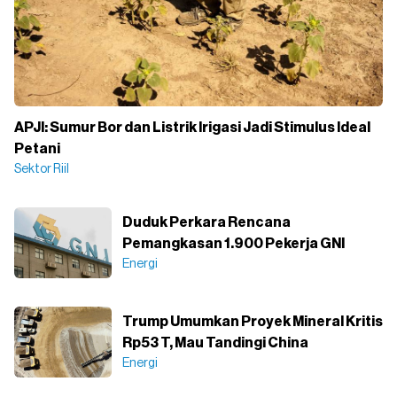
APJI: Sumur Bor dan Listrik Irigasi Jadi Stimulus Ideal
Petani
Sektor Riil
Duduk Perkara Rencana
Pemangkasan 1.900 Pekerja GNI
Energi
Trump Umumkan Proyek Mineral Kritis
Rp53 T, Mau Tandingi China
Energi