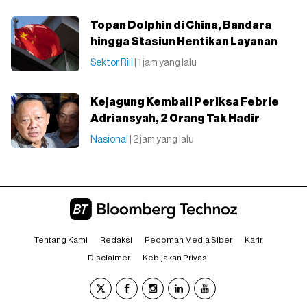
Topan Dolphin di China, Bandara
hingga Stasiun Hentikan Layanan
Sektor Riil
| 1 jam yang lalu
Kejagung Kembali Periksa Febrie
Adriansyah, 2 Orang Tak Hadir
Nasional
| 2 jam yang lalu
Tentang Kami
Redaksi
Pedoman Media Siber
Karir
Disclaimer
Kebijakan Privasi