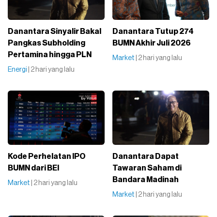
Danantara Sinyalir Bakal
Danantara Tutup 274
Pangkas Subholding
BUMN Akhir Juli 2026
Pertamina hingga PLN
Market
| 2 hari yang lalu
Energi
| 2 hari yang lalu
Kode Perhelatan IPO
Danantara Dapat
BUMN dari BEI
Tawaran Saham di
Bandara Madinah
Market
| 2 hari yang lalu
Market
| 2 hari yang lalu