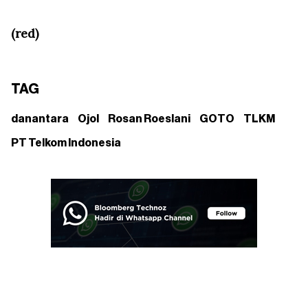
(red)
TAG
danantara
Ojol
Rosan Roeslani
GOTO
TLKM
PT Telkom Indonesia