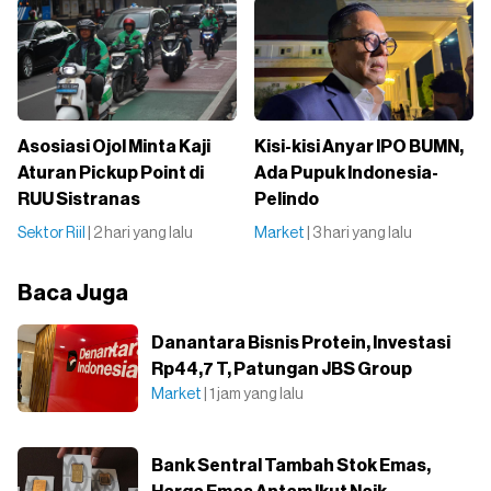
Asosiasi Ojol Minta Kaji
Kisi-kisi Anyar IPO BUMN,
Aturan Pickup Point di
Ada Pupuk Indonesia-
RUU Sistranas
Pelindo
Sektor Riil
| 2 hari yang lalu
Market
| 3 hari yang lalu
Baca Juga
Danantara Bisnis Protein, Investasi
Rp44,7 T, Patungan JBS Group
Market
| 1 jam yang lalu
Bank Sentral Tambah Stok Emas,