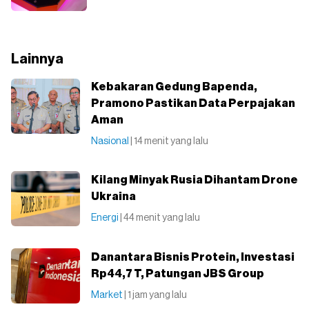
Lainnya
Kebakaran Gedung Bapenda,
Pramono Pastikan Data Perpajakan
Aman
Nasional
| 14 menit yang lalu
Kilang Minyak Rusia Dihantam Drone
Ukraina
Energi
| 44 menit yang lalu
Danantara Bisnis Protein, Investasi
Rp44,7 T, Patungan JBS Group
Market
| 1 jam yang lalu