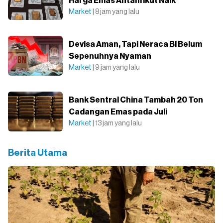
Harga Emas Antam Ikut Naik
Market
| 8 jam yang lalu
Devisa Aman, Tapi Neraca BI Belum
Sepenuhnya Nyaman
Market
| 9 jam yang lalu
Bank Sentral China Tambah 20 Ton
Cadangan Emas pada Juli
Market
| 13 jam yang lalu
Berita Utama