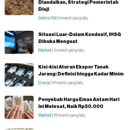
Diandalkan, Strategi Pemerintah
Diuji
Sektor Riil
| 4 menit yang lalu
Situasi Luar-Dalam Kondusif, IHSG
Dibuka Menguat
Market
| 11 menit yang lalu
Kisi-kisi Aturan Ekspor Tanah
Jarang: Definisi hingga Kadar Minim
Energi
| 14 menit yang lalu
Penyebab Harga Emas Antam Hari
Ini Melesat, Naik Rp50.000
Market
| 19 menit yang lalu