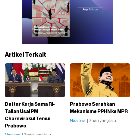
Artikel Terkait
Daftar Kerja Sama RI-
Prabowo Serahkan
Tailan Usai PM
Mekanisme PPHN ke MPR
Charnvirakul Temui
Nasional
| 2 hari yang lalu
Prabowo