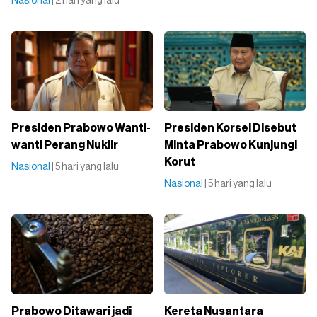
Nasional
| 2 hari yang lalu
Presiden Prabowo Wanti-
Presiden Korsel Disebut
wanti Perang Nuklir
Minta Prabowo Kunjungi
Korut
Nasional
| 5 hari yang lalu
Nasional
| 5 hari yang lalu
Prabowo Ditawari jadi
Kereta Nusantara