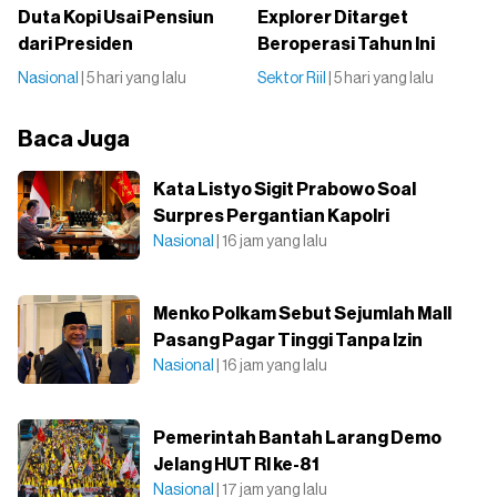
Duta Kopi Usai Pensiun
Explorer Ditarget
dari Presiden
Beroperasi Tahun Ini
Nasional
| 5 hari yang lalu
Sektor Riil
| 5 hari yang lalu
Baca Juga
Kata Listyo Sigit Prabowo Soal
Surpres Pergantian Kapolri
Nasional
| 16 jam yang lalu
Menko Polkam Sebut Sejumlah Mall
Pasang Pagar Tinggi Tanpa Izin
Nasional
| 16 jam yang lalu
Pemerintah Bantah Larang Demo
Jelang HUT RI ke-81
Nasional
| 17 jam yang lalu