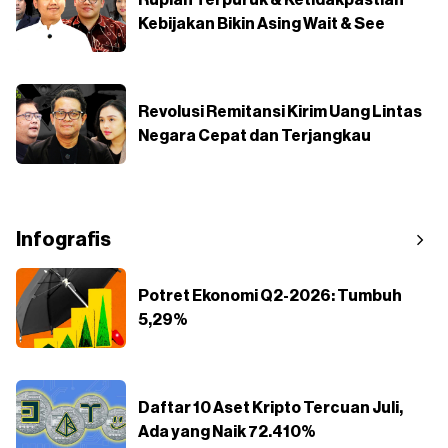
Rupiah Terpuruk & Ketidakpastian
Kebijakan Bikin Asing Wait & See
Revolusi Remitansi Kirim Uang Lintas
Negara Cepat dan Terjangkau
Infografis
Potret Ekonomi Q2-2026: Tumbuh
5,29%
Daftar 10 Aset Kripto Tercuan Juli,
Ada yang Naik 72.410%