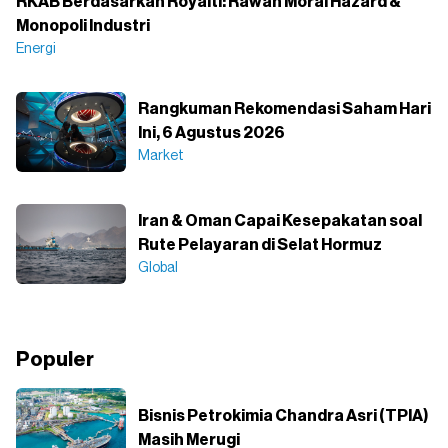
RKAB Berdasarkan Royalti: Rawan Moral Hazard &
Monopoli Industri
Energi
Rangkuman Rekomendasi Saham Hari
Ini, 6 Agustus 2026
Market
Iran & Oman Capai Kesepakatan soal
Rute Pelayaran di Selat Hormuz
Global
Populer
Bisnis Petrokimia Chandra Asri (TPIA)
Masih Merugi