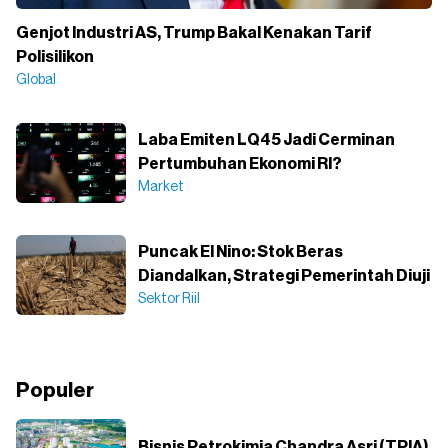
Genjot Industri AS, Trump Bakal Kenakan Tarif
Polisilikon
Global
Laba Emiten LQ45 Jadi Cerminan
Pertumbuhan Ekonomi RI?
Market
Puncak El Nino: Stok Beras
Diandalkan, Strategi Pemerintah Diuji
Sektor Riil
Populer
Bisnis Petrokimia Chandra Asri (TPIA)