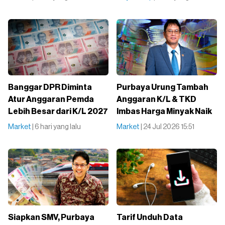
Banggar DPR Diminta
Purbaya Urung Tambah
Atur Anggaran Pemda
Anggaran K/L & TKD
Lebih Besar dari K/L 2027
Imbas Harga Minyak Naik
Market
| 6 hari yang lalu
Market
| 24 Jul 2026 15:51
Siapkan SMV, Purbaya
Tarif Unduh Data