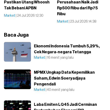
Pastikan Utang Whoosh
Perusahaan Naik Jadi
Tak Bebani APBN
Rp500 Ribu dari Rp75
Ribu
Market
| 24 Jul 2026 12:30
Market
| 23 Jul 2026 14:38
Baca Juga
Ekonomi Indonesia Tumbuh 5,29%,
Cek Negara-negara Tetangga
Market
| 16 menit yang lalu
MPMX Ungkap Data Kepemilikan
Saham, Edwin Soeryadjaya
Pengendali
Market
| 40 menit yang lalu
Laba Emiten LQ45 Jadi Cerminan