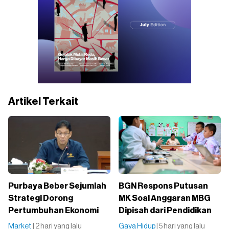
Artikel Terkait
Purbaya Beber Sejumlah
BGN Respons Putusan
Strategi Dorong
MK Soal Anggaran MBG
Pertumbuhan Ekonomi
Dipisah dari Pendidikan
Market
| 2 hari yang lalu
Gaya Hidup
| 5 hari yang lalu