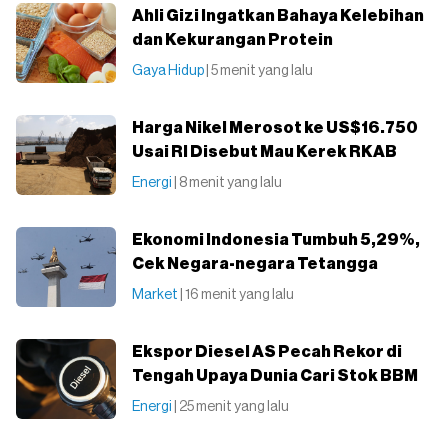
Ahli Gizi Ingatkan Bahaya Kelebihan
dan Kekurangan Protein
Gaya Hidup
| 5 menit yang lalu
Harga Nikel Merosot ke US$16.750
Usai RI Disebut Mau Kerek RKAB
Energi
| 8 menit yang lalu
Ekonomi Indonesia Tumbuh 5,29%,
Cek Negara-negara Tetangga
Market
| 16 menit yang lalu
Ekspor Diesel AS Pecah Rekor di
Tengah Upaya Dunia Cari Stok BBM
Energi
| 25 menit yang lalu