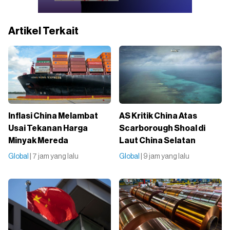
Artikel Terkait
Inflasi China Melambat
AS Kritik China Atas
Usai Tekanan Harga
Scarborough Shoal di
Minyak Mereda
Laut China Selatan
Global
| 7 jam yang lalu
Global
| 9 jam yang lalu