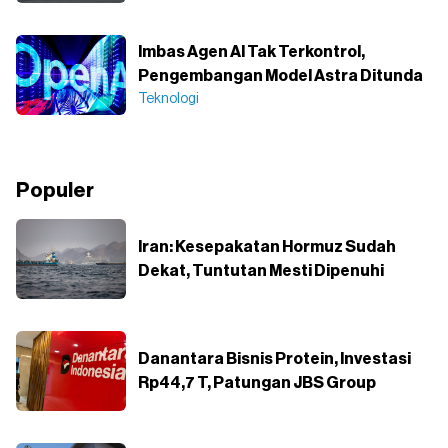
Imbas Agen AI Tak Terkontrol,
Pengembangan Model Astra Ditunda
Teknologi
Populer
Iran: Kesepakatan Hormuz Sudah
Dekat, Tuntutan Mesti Dipenuhi
Danantara Bisnis Protein, Investasi
Rp44,7 T, Patungan JBS Group