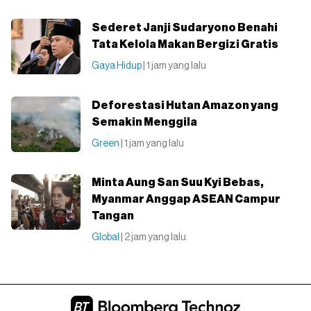
Sederet Janji Sudaryono Benahi
Tata Kelola Makan Bergizi Gratis
Gaya Hidup
| 1 jam yang lalu
Deforestasi Hutan Amazon yang
Semakin Menggila
Green
| 1 jam yang lalu
Minta Aung San Suu Kyi Bebas,
Myanmar Anggap ASEAN Campur
Tangan
Global
| 2 jam yang lalu