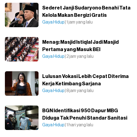
Sederet Janji Sudaryono Benahi Tata
Kelola Makan Bergizi Gratis
Gaya Hidup
| 1 jam yang lalu
Menag: Masjid Istiqlal Jadi Masjid
Pertama yang Masuk BEI
Gaya Hidup
| 2 jam yang lalu
Lulusan Vokasi Lebih Cepat Diterima
Kerja Ketimbang Sarjana
Gaya Hidup
| 8 jam yang lalu
BGN Identifikasi 950 Dapur MBG
Diduga Tak Penuhi Standar Sanitasi
Gaya Hidup
| 1 hari yang lalu