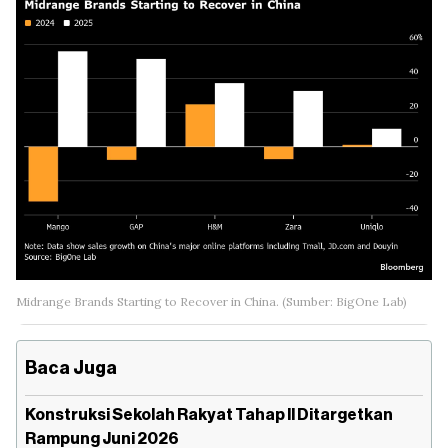
Midrange Brands Starting to Recover in China. (Sumber: BigOne Lab)
Baca Juga
Konstruksi Sekolah Rakyat Tahap II Ditargetkan
Rampung Juni 2026