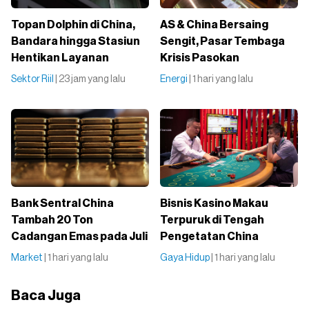
Topan Dolphin di China,
AS & China Bersaing
Bandara hingga Stasiun
Sengit, Pasar Tembaga
Hentikan Layanan
Krisis Pasokan
Sektor Riil
| 23 jam yang lalu
Energi
| 1 hari yang lalu
Bank Sentral China
Bisnis Kasino Makau
Tambah 20 Ton
Terpuruk di Tengah
Cadangan Emas pada Juli
Pengetatan China
Market
| 1 hari yang lalu
Gaya Hidup
| 1 hari yang lalu
Baca Juga