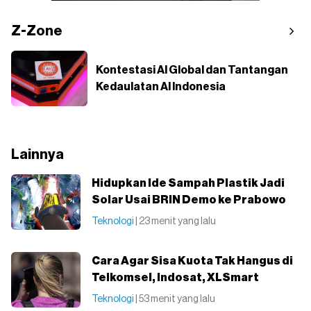
Z-Zone
Kontestasi AI Global dan Tantangan
Kedaulatan AI Indonesia
Lainnya
Hidupkan Ide Sampah Plastik Jadi
Solar Usai BRIN Demo ke Prabowo
Teknologi
| 23 menit yang lalu
Cara Agar Sisa Kuota Tak Hangus di
Telkomsel, Indosat, XLSmart
Teknologi
| 53 menit yang lalu