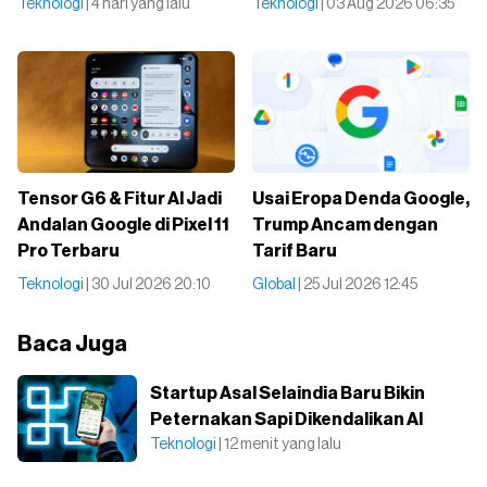
Teknologi
| 4 hari yang lalu
Teknologi
| 03 Aug 2026 06:35
Tensor G6 & Fitur AI Jadi
Usai Eropa Denda Google,
Andalan Google di Pixel 11
Trump Ancam dengan
Pro Terbaru
Tarif Baru
Teknologi
| 30 Jul 2026 20:10
Global
| 25 Jul 2026 12:45
Baca Juga
Startup Asal Selaindia Baru Bikin
Peternakan Sapi Dikendalikan AI
Teknologi
| 12 menit yang lalu