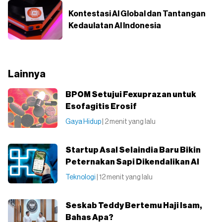
Kontestasi AI Global dan Tantangan
Kedaulatan AI Indonesia
Lainnya
BPOM Setujui Fexuprazan untuk
Esofagitis Erosif
Gaya Hidup
| 2 menit yang lalu
Startup Asal Selaindia Baru Bikin
Peternakan Sapi Dikendalikan AI
Teknologi
| 12 menit yang lalu
Seskab Teddy Bertemu Haji Isam,
Bahas Apa?