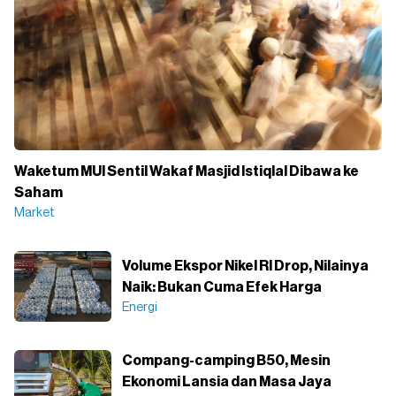
Waketum MUI Sentil Wakaf Masjid Istiqlal Dibawa ke
Saham
Market
Volume Ekspor Nikel RI Drop, Nilainya
Naik: Bukan Cuma Efek Harga
Energi
Compang-camping B50, Mesin
Ekonomi Lansia dan Masa Jaya