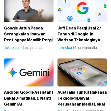
Google Jatuh Pasca
Jeff Dean Pergi Usai 27
Serangkaian Ilmuwan
Tahun di Google, Ini
Pentingnya Memilih Pergi
Warisan Teknologinya
Teknologi
| 4 hari yang lalu
Teknologi
| 4 hari yang lalu
Android Google Assistant
Australia Tuntut Raksasa
Bakal Dimatikan, Diganti
Teknologi Biayai
Gemini AI
Perusahaan Media Lokal