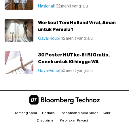
Nasional
| 32 menit yang lalu
Workout Tom Holland Viral, Aman
untuk Pemula?
Gaya Hidup
| 42 menit yang lalu
30 Poster HUT ke-81 RI Gratis,
Cocok untuk IG hingga WA
Gaya Hidup
| 50 menit yang lalu
Tentang Kami
Redaksi
Pedoman Media Siber
Karir
Disclaimer
Kebijakan Privasi