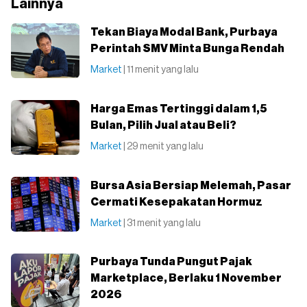
Lainnya
Tekan Biaya Modal Bank, Purbaya
Perintah SMV Minta Bunga Rendah
Market
| 11 menit yang lalu
Harga Emas Tertinggi dalam 1,5
Bulan, Pilih Jual atau Beli?
Market
| 29 menit yang lalu
Bursa Asia Bersiap Melemah, Pasar
Cermati Kesepakatan Hormuz
Market
| 31 menit yang lalu
Purbaya Tunda Pungut Pajak
Marketplace, Berlaku 1 November
2026