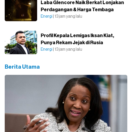
Laba Glencore Naik Berkat Lonjakan
Perdagangan & Harga Tembaga
Energi
| 13 jam yang lalu
Profil Kepala Lemigas Iksan Kiat,
Punya Rekam Jejak di Rusia
Energi
| 13 jam yang lalu
Berita Utama