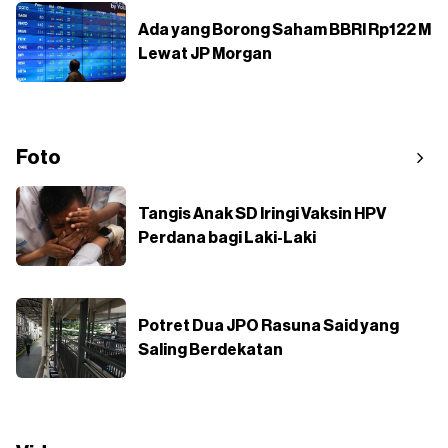
Ada yang Borong Saham BBRI Rp122 M
Lewat JP Morgan
Foto
Tangis Anak SD Iringi Vaksin HPV
Perdana bagi Laki-Laki
Potret Dua JPO Rasuna Said yang
Saling Berdekatan