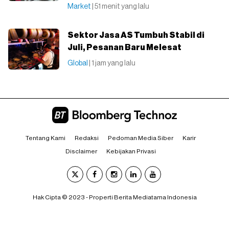
Market
| 51 menit yang lalu
Sektor Jasa AS Tumbuh Stabil di
Juli, Pesanan Baru Melesat
Global
| 1 jam yang lalu
Tentang Kami
Redaksi
Pedoman Media Siber
Karir
Disclaimer
Kebijakan Privasi
Hak Cipta © 2023 - Properti Berita Mediatama Indonesia