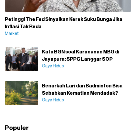
Petinggi The Fed Sinyalkan Kerek Suku Bunga Jika
Inflasi Tak Reda
Market
Kata BGN soal Karacunan MBG di
Jayapura: SPPG Langgar SOP
Gaya Hidup
Benarkah Lari dan Badminton Bisa
Sebabkan Kematian Mendadak?
Gaya Hidup
Populer