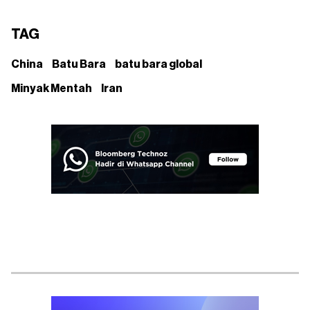
TAG
China
Batu Bara
batu bara global
Minyak Mentah
Iran