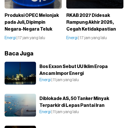
Produksi OPEC Melonjak
RKAB 2027 Didesak
pada Juli, Dipimpin
Rampung Akhir 2026,
Negara-Negara Teluk
Cegah Ketidakpastian
Energi
| 17 jam yang lalu
Energi
| 17 jam yang lalu
Baca Juga
Bos Exxon Sebut UU Iklim Eropa
Ancam Impor Energi
Energi
| 11 jam yang lalu
Diblokade AS, 50 Tanker Minyak
Terparkir di Lepas Pantai Iran
Energi
| 11 jam yang lalu