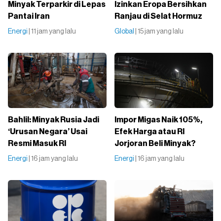
Minyak Terparkir di Lepas
Izinkan Eropa Bersihkan
Pantai Iran
Ranjau di Selat Hormuz
Energi
| 11 jam yang lalu
Global
| 15 jam yang lalu
Bahlil: Minyak Rusia Jadi
Impor Migas Naik 105%,
‘Urusan Negara’ Usai
Efek Harga atau RI
Resmi Masuk RI
Jorjoran Beli Minyak?
Energi
| 16 jam yang lalu
Energi
| 16 jam yang lalu