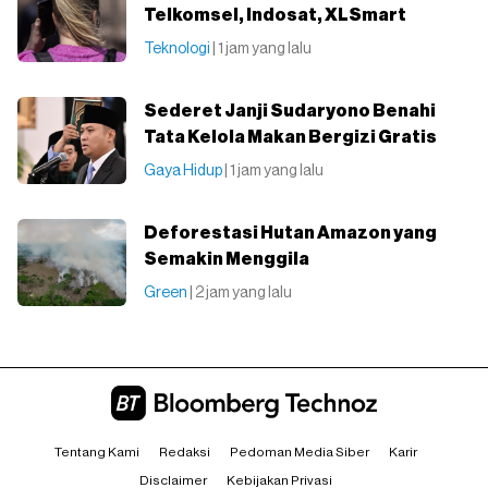
Telkomsel, Indosat, XLSmart
Teknologi
| 1 jam yang lalu
Sederet Janji Sudaryono Benahi
Tata Kelola Makan Bergizi Gratis
Gaya Hidup
| 1 jam yang lalu
Deforestasi Hutan Amazon yang
Semakin Menggila
Green
| 2 jam yang lalu
Tentang Kami
Redaksi
Pedoman Media Siber
Karir
Disclaimer
Kebijakan Privasi