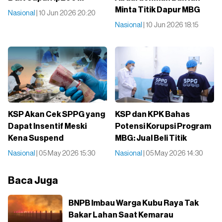
Minta Titik Dapur MBG
Nasional
| 10 Jun 2026 20:20
Nasional
| 10 Jun 2026 18:15
KSP Akan Cek SPPG yang
KSP dan KPK Bahas
Dapat Insentif Meski
Potensi Korupsi Program
Kena Suspend
MBG: Jual Beli Titik
Nasional
| 05 May 2026 15:30
Nasional
| 05 May 2026 14:30
Baca Juga
BNPB Imbau Warga Kubu Raya Tak
Bakar Lahan Saat Kemarau