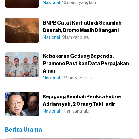
Nasional
| 16 menit yang lalu
BNPB Catat Karhutla di Sejumlah
Daerah, Bromo Masih Ditangani
Nasional
| 3 jam yang lalu
Kebakaran Gedung Bapenda,
Pramono Pastikan Data Perpajakan
Aman
Nasional
| 22 jam yang lalu
Kejagung Kembali Periksa Febrie
Adriansyah, 2 Orang Tak Hadir
Nasional
| 1 hari yang lalu
Berita Utama