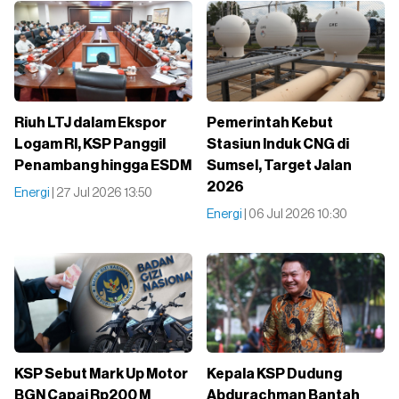
Riuh LTJ dalam Ekspor
Pemerintah Kebut
Logam RI, KSP Panggil
Stasiun Induk CNG di
Penambang hingga ESDM
Sumsel, Target Jalan
2026
Energi
| 27 Jul 2026 13:50
Energi
| 06 Jul 2026 10:30
KSP Sebut Mark Up Motor
Kepala KSP Dudung
BGN Capai Rp200 M
Abdurachman Bantah