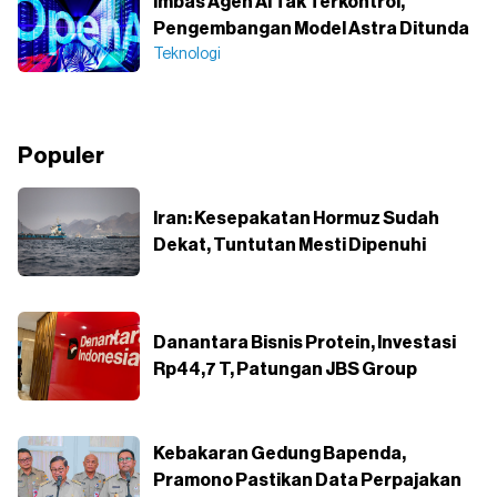
Imbas Agen AI Tak Terkontrol,
Pengembangan Model Astra Ditunda
Teknologi
Populer
Iran: Kesepakatan Hormuz Sudah
Dekat, Tuntutan Mesti Dipenuhi
Danantara Bisnis Protein, Investasi
Rp44,7 T, Patungan JBS Group
Kebakaran Gedung Bapenda,
Pramono Pastikan Data Perpajakan