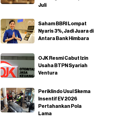
Juli
Saham BBRI Lompat
Nyaris 3%, Jadi Juara di
Antara Bank Himbara
OJK Resmi Cabut Izin
Usaha BTPN Syariah
Ventura
Periklindo Usul Skema
Insentif EV 2026
Pertahankan Pola
Lama