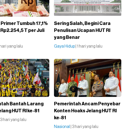
g Primer Tumbuh 17,1%
Sering Salah, Begini Cara
Rp2.254,5 T per Juli
Penulisan Ucapan HUT RI
yang Benar
1 hari yang lalu
Gaya Hidup
| 1 hari yang lalu
tah Bantah Larang
Pemerintah Ancam Penyebar
lang HUT RI ke-81
Konten Hoaks Jelang HUT RI
ke-81
| 3 hari yang lalu
Nasional
| 3 hari yang lalu