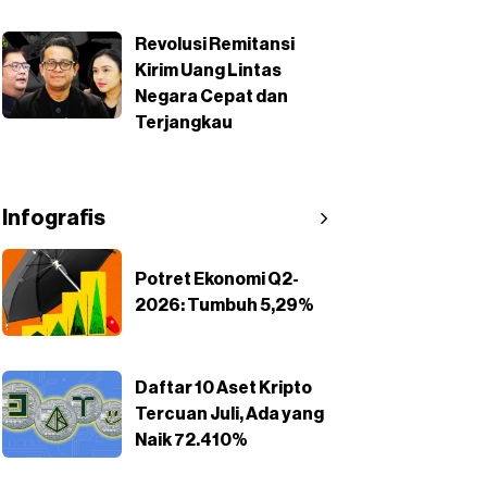
Revolusi Remitansi
Kirim Uang Lintas
Negara Cepat dan
Terjangkau
Infografis
Potret Ekonomi Q2-
2026: Tumbuh 5,29%
Daftar 10 Aset Kripto
Tercuan Juli, Ada yang
Naik 72.410%