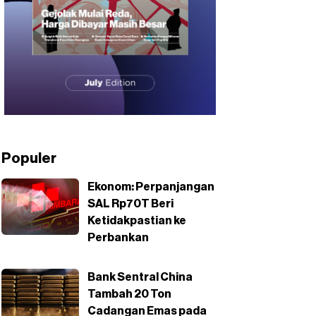
Populer
Ekonom: Perpanjangan
SAL Rp70T Beri
Ketidakpastian ke
Perbankan
Bank Sentral China
Tambah 20 Ton
Cadangan Emas pada