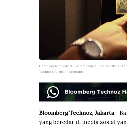
Pameran Temporer D'Commentry 'Rupiah Berkisah tent
Technoz/Andrean Kristianto)
Bloomberg Technoz, Jakarta
- Ba
yang beredar di media sosial y