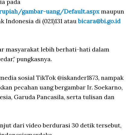
sia pada
/rupiah/gambar-uang/Default.aspx
maupun
 Indonesia di (021)131 atau
bicara@bi.go.id
r masyarakat lebih berhati-hati dalam
edar," pungkasnya.
media sosial TikTok @iskander1873, nampak
kkan pecahan uang bergambar Ir. Soekarno,
sia, Garuda Pancasila, serta tulisan dan
njut dari video berdurasi 30 detik tersebut,
thindonesiamerdeka.