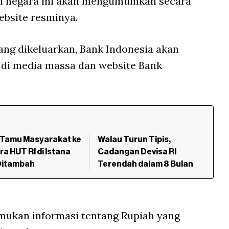
ral negara ini akan mengumumkan secara
bsite resminya.
ang dikeluarkan, Bank Indonesia akan
di media massa dan website Bank
 Tamu Masyarakat ke
Walau Turun Tipis,
a HUT RI di Istana
Cadangan Devisa RI
Ditambah
Terendah dalam 8 Bulan
ukan informasi tentang Rupiah yang