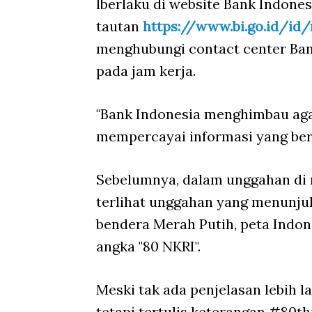
lberlaku di website Bank Indone
tautan
https://www.bi.go.id/id
menghubungi contact center Bank
pada jam kerja.
"Bank Indonesia menghimbau aga
mempercayai informasi yang ber
Sebelumnya, dalam unggahan di 
terlihat unggahan yang menunju
bendera Merah Putih, peta Indone
angka "80 NKRI".
Meski tak ada penjelasan lebih la
tetapi tertulis keterangan #80