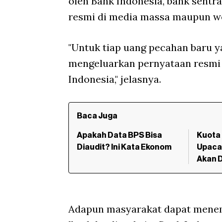
oleh Bank Indonesia, bank sent
resmi di media massa maupun we
"Untuk tiap uang pecahan baru y
mengeluarkan pernyataan resmi 
Indonesia," jelasnya.
Baca Juga
Apakah Data BPS Bisa
Kuota
Diaudit? Ini Kata Ekonom
Upacar
Akan 
Adapun masyarakat dapat menem