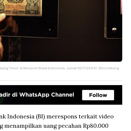
ang Timur' di Museum Bank Indonesia, Jumat (12/7/2024). (Bloomberg
nk Indonesia (BI) merespons terkait video
ang menampilkan uang pecahan Rp80.000