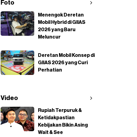
Foto
Menengok Deretan
Mobil Hybrid di GIIAS
2026 yang Baru
Meluncur
Deretan Mobil Konsep di
GIIAS 2026 yang Curi
Perhatian
Video
Rupiah Terpuruk &
Ketidakpastian
Kebijakan Bikin Asing
Wait & See