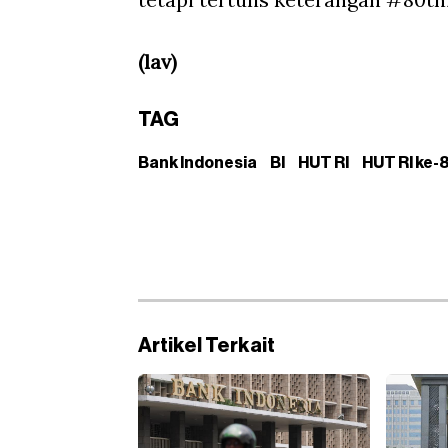
(lav)
TAG
Bank Indonesia
BI
HUT RI
HUT RI ke-
Artikel Terkait