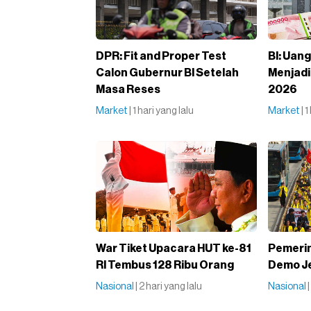
DPR: Fit and Proper Test
BI: Uan
Calon Gubernur BI Setelah
Menjadi 
Masa Reses
2026
Market
| 1 hari yang lalu
Market
| 
War Tiket Upacara HUT ke-81
Pemerin
RI Tembus 128 Ribu Orang
Demo Je
Nasional
| 2 hari yang lalu
Nasional