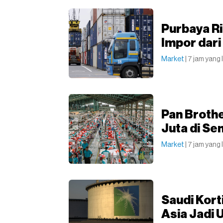
Purbaya R
Impor dar
Market
| 7 jam yang 
Pan Broth
Juta di Se
Market
| 7 jam yang 
Saudi Kort
Asia Jadi 