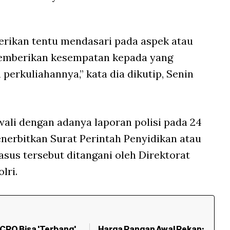
erikan tentu mendasari pada aspek atau
emberikan kesempatan kepada yang
erkuliahannya,” kata dia dikutip, Senin
wali dengan adanya laporan polisi pada 24
menerbitkan Surat Perintah Penyidikan atau
Kasus tersebut ditangani oleh Direktorat
lri.
CPO Bisa 'Terbang'
Harga Pangan Awal Pekan: