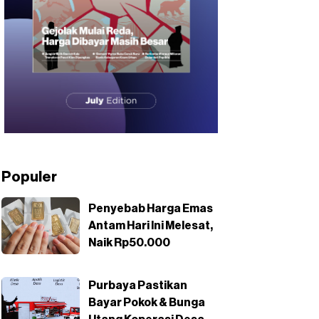
Populer
Penyebab Harga Emas
Antam Hari Ini Melesat,
Naik Rp50.000
Purbaya Pastikan
Bayar Pokok & Bunga