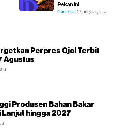
Pekan Ini
Nasional
| 12 jam yang lalu
getkan Perpres Ojol Terbit
7 Agustus
lalu
nggi Produsen Bahan Bakar
 Lanjut hingga 2027
alu