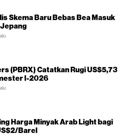
ilis Skema Baru Bebas Bea Masuk
i Jepang
lalu
ers (PBRX) Catatkan Rugi US$5,73
mester I-2026
lalu
ing Harga Minyak Arab Light bagi
US$2/Barel