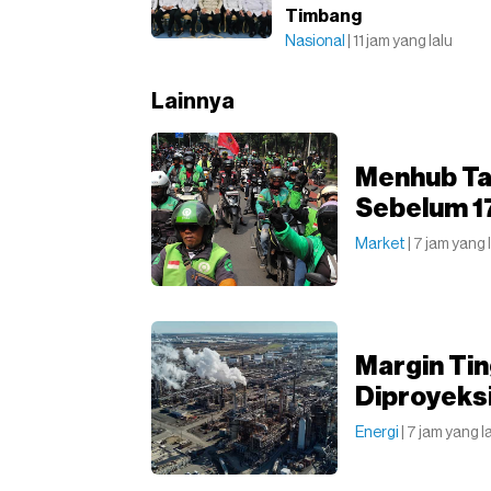
Timbang
Nasional
| 11 jam yang lalu
Lainnya
Menhub Tar
Sebelum 1
Market
| 7 jam yang 
Margin Ti
Diproyeksi
Energi
| 7 jam yang l