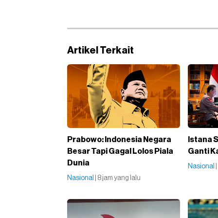
Artikel Terkait
Prabowo: Indonesia Negara
Istana 
Besar Tapi Gagal Lolos Piala
Ganti K
Dunia
Nasional
Nasional
| 8 jam yang lalu