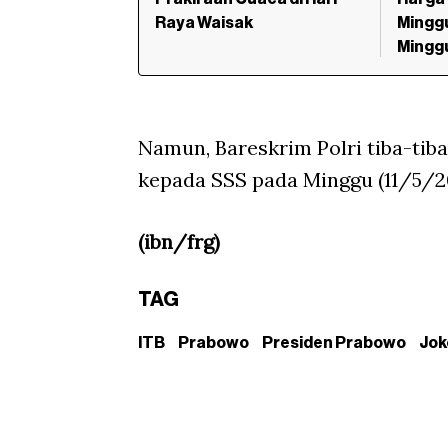
Raya Waisak
Minggu
Mingg
Namun, Bareskrim Polri tiba-ti
kepada SSS pada Minggu (11/5/2
(ibn/frg)
TAG
ITB
Prabowo
Presiden Prabowo
Jok