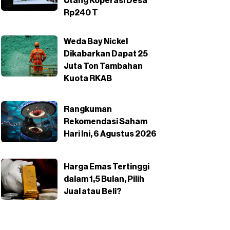
Utang Koperasi Desa
Rp240 T
Weda Bay Nickel
Dikabarkan Dapat 25
Juta Ton Tambahan
Kuota RKAB
Rangkuman
Rekomendasi Saham
Hari Ini, 6 Agustus 2026
Harga Emas Tertinggi
dalam 1,5 Bulan, Pilih
Jual atau Beli?