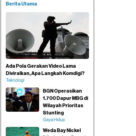
Berita Utama
Ada Pola Gerakan Video Lama
Diviralkan, Apa Langkah Komdigi?
Teknologi
BGN Operasikan
1.700 Dapur MBG di
Wilayah Prioritas
Stunting
Gaya Hidup
Weda Bay Nickel