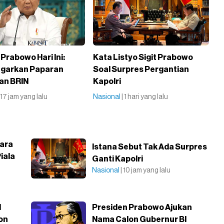
Prabowo Hari Ini:
Kata Listyo Sigit Prabowo
garkan Paparan
Soal Surpres Pergantian
ian BRIN
Kapolri
| 17 jam yang lalu
Nasional
| 1 hari yang lalu
gara
Istana Sebut Tak Ada Surpres
iala
Ganti Kapolri
Nasional
| 10 jam yang lalu
l
Presiden Prabowo Ajukan
on
Nama Calon Gubernur BI