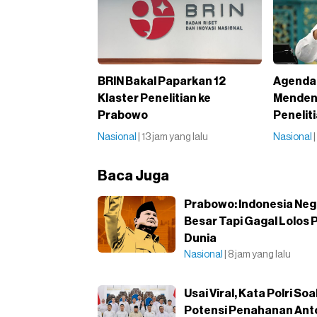
BRIN Bakal Paparkan 12
Agenda 
Klaster Penelitian ke
Menden
Prabowo
Penelit
Nasional
| 13 jam yang lalu
Nasional
Baca Juga
Prabowo: Indonesia Ne
Besar Tapi Gagal Lolos P
Dunia
Nasional
| 8 jam yang lalu
Usai Viral, Kata Polri Soa
Potensi Penahanan Ant