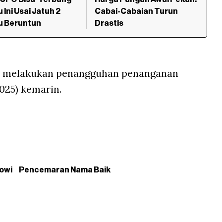
 Ini Usai Jatuh 2
Cabai-Cabaian Turun
u Beruntun
Drastis
ba melakukan penangguhan penanganan
025) kemarin.
owi
Pencemaran Nama Baik