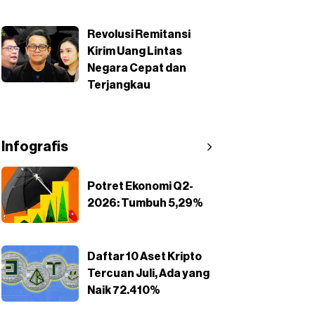
Revolusi Remitansi
Kirim Uang Lintas
Negara Cepat dan
Terjangkau
Infografis
Potret Ekonomi Q2-
2026: Tumbuh 5,29%
Daftar 10 Aset Kripto
Tercuan Juli, Ada yang
Naik 72.410%