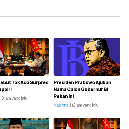
Sebut Tak Ada Surpres
Presiden Prabowo Ajukan
apolri
Nama Calon Gubernur BI
Pekan Ini
| 10 jam yang lalu
Nasional
| 12 jam yang lalu