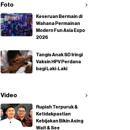
Foto
Keseruan Bermain di
Wahana Permainan
Modern Fun Asia Expo
2026
Tangis Anak SD Iringi
Vaksin HPV Perdana
bagi Laki-Laki
Video
Rupiah Terpuruk &
Ketidakpastian
Kebijakan Bikin Asing
Wait & See