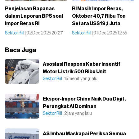
Penjelasan Bapanas
RI Masih Impor Beras,
dalam Laporan BPS soal
Oktober 40,7 Ribu Ton
Impor Beras RI
Setara US$19,1 Juta
Sektor Riil
| 02 Dec 2025 20:27
Sektor Riil
| 01 Dec 2025 12:55
Baca Juga
Asosiasi Respons Kabar Insentif
Motor Listrik 500 Ribu Unit
Sektor Riil
| 15 menit yang lalu
Ekspor-Impor China Naik Dua Digit,
Perangkat AI Dominan
Sektor Riil
| 2 jam yang lalu
AS Imbau Maskapai Periksa Semua