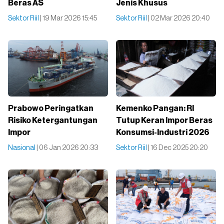
Beras AS
Jenis Khusus
Sektor Riil
| 19 Mar 2026 15:45
Sektor Riil
| 02 Mar 2026 20:40
Prabowo Peringatkan
Kemenko Pangan: RI
Risiko Ketergantungan
Tutup Keran Impor Beras
Impor
Konsumsi-Industri 2026
Nasional
| 06 Jan 2026 20:33
Sektor Riil
| 16 Dec 2025 20:20