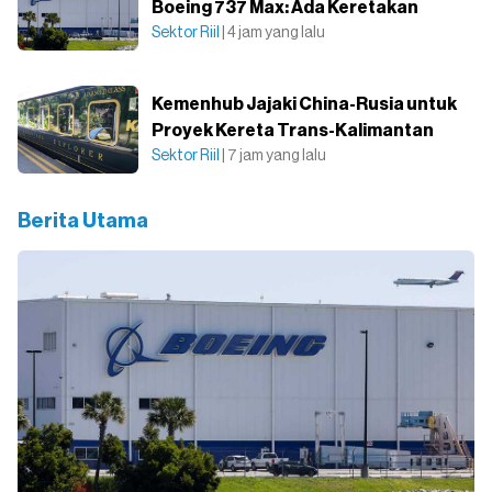
Boeing 737 Max: Ada Keretakan
Sektor Riil
| 4 jam yang lalu
Kemenhub Jajaki China-Rusia untuk
Proyek Kereta Trans-Kalimantan
Sektor Riil
| 7 jam yang lalu
Berita Utama