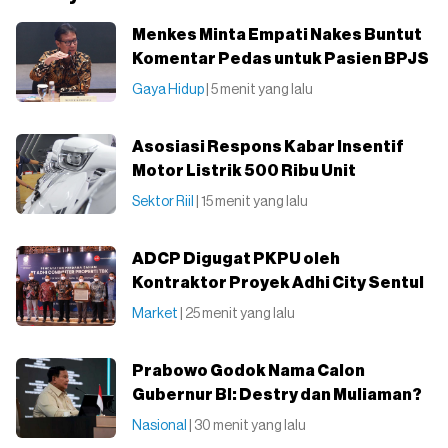
Menkes Minta Empati Nakes Buntut
Komentar Pedas untuk Pasien BPJS
Gaya Hidup
| 5 menit yang lalu
Asosiasi Respons Kabar Insentif
Motor Listrik 500 Ribu Unit
Sektor Riil
| 15 menit yang lalu
ADCP Digugat PKPU oleh
Kontraktor Proyek Adhi City Sentul
Market
| 25 menit yang lalu
Prabowo Godok Nama Calon
Gubernur BI: Destry dan Muliaman?
Nasional
| 30 menit yang lalu