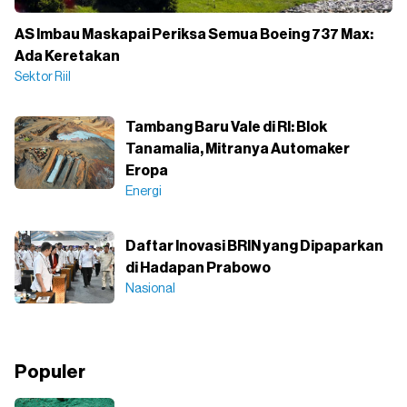
AS Imbau Maskapai Periksa Semua Boeing 737 Max:
Ada Keretakan
Sektor Riil
Tambang Baru Vale di RI: Blok
Tanamalia, Mitranya Automaker
Eropa
Energi
Daftar Inovasi BRIN yang Dipaparkan
di Hadapan Prabowo
Nasional
Populer